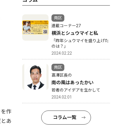
南区
連載コーナー27
横浜とシュウマイと私
「昨年シュウマイを盛り上げた
のは？」
2024.02.22
南区
髙澤区長の
南の風はあったかい
若者のアイデアを生かして
2024.02.01
きを作
コラム一覧
度とあ