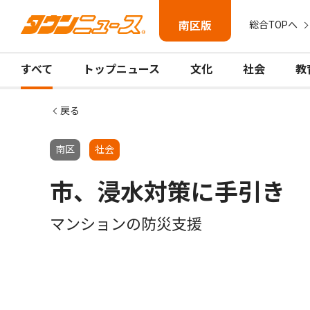
南区版
総合TOPへ
すべて
トップニュース
文化
社会
教
戻る
南区
社会
市、浸水対策に手引き
マンションの防災支援