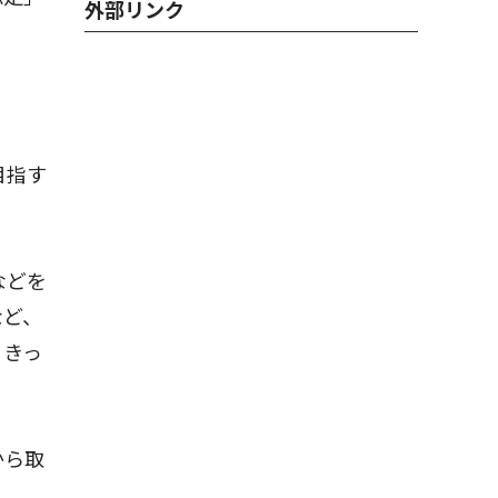
外部リンク
目指す
などを
など、
るきっ
から取