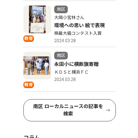
南区
大岡小宮林さん
環境への思い 絵で表現
県最大級コンテスト入賞
教育
2024.03.28
南区
永田小に横断旗寄贈
ＫＤＳと横浜ＦＣ
2024.03.28
教育
南区 ローカルニュースの記事を
検索
コラム