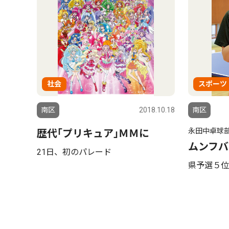
社会
スポーツ
南区
2018.10.18
南区
永田中卓球
歴代｢プリキュア｣ＭＭに
ムンフバ
21日、初のパレード
県予選５位