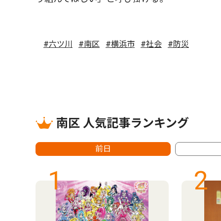
#六ツ川
#南区
#横浜市
#社会
#防災
南区 人気記事ランキング
前日
1
2