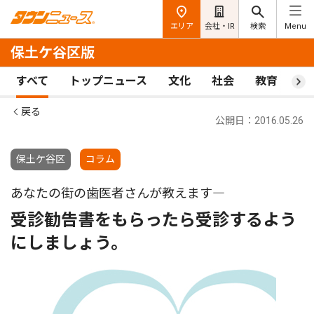
エリア
会社・IR
検索
Menu
保土ケ谷区版
すべて
トップニュース
文化
社会
教育
ス
戻る
公開日：2016.05.26
保土ケ谷区
コラム
あなたの街の歯医者さんが教えます―
受診勧告書をもらったら受診するよう
にしましょう。