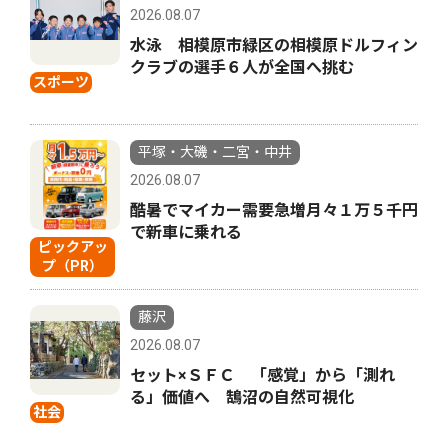
2026.08.07
水泳 相模原市緑区の相模原ドルフィン
クラブの選手６人が全国へ挑む
スポーツ
平塚・大磯・二宮・中井
2026.08.07
酷暑でマイカー需要急増月々１万５千円
で新車に乗れる
ピックアッ
プ（PR）
藤沢
2026.08.07
セット×ＳＦＣ 「感覚」から「測れ
る」価値へ 鵠沼の自然可視化
社会