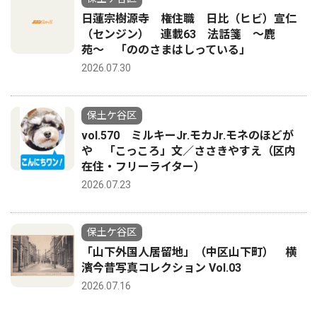
日蓮宗樹源寺 権住職 日比（ヒビ）宣仁
（センジン） 連載63 法話箋 〜鹿
苑〜 「ののさまはしっている」
2026.07.30
保土ケ谷区
vol.570 ミルキーJr.モカJr.モネのほどが
や 「こっころ」文／ささきやすえ（区内
在住・フリーライター）
2026.07.23
保土ケ谷区
「山下外国人居留地」（中区山下町） 横
濱今昔写真コレクション Vol.03
2026.07.16