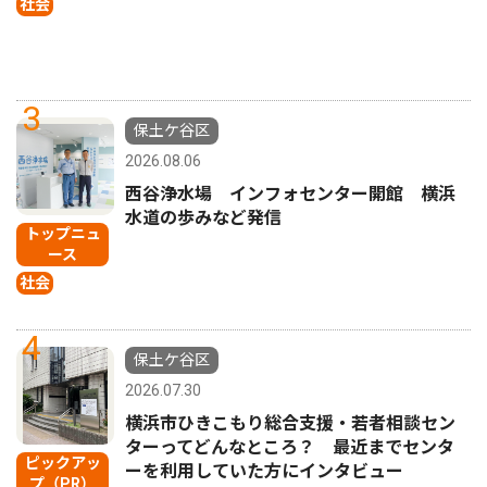
社会
3
保土ケ谷区
2026.08.06
西谷浄水場 インフォセンター開館 横浜
水道の歩みなど発信
トップニュ
ース
社会
4
保土ケ谷区
2026.07.30
横浜市ひきこもり総合支援・若者相談セン
ターってどんなところ？ 最近までセンタ
ピックアッ
ーを利用していた方にインタビュー
プ（PR）