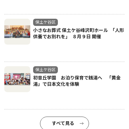
保土ケ谷区
小さなお葬式 保土ケ谷峰沢町ホール ｢人形
供養でお別れを｣ ８月９日 開催
保土ケ谷区
初音丘学園 お泊り保育で銭湯へ 「黄金
湯」で日本文化を体験
すべて見る