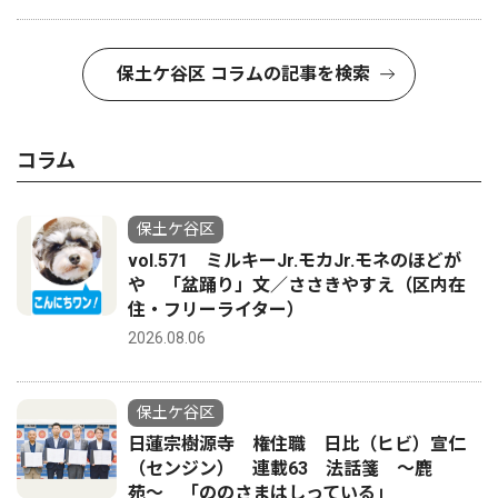
保土ケ谷区 コラムの記事を検索
コラム
保土ケ谷区
vol.571 ミルキーJr.モカJr.モネのほどが
や 「盆踊り」文／ささきやすえ（区内在
住・フリーライター）
2026.08.06
保土ケ谷区
日蓮宗樹源寺 権住職 日比（ヒビ）宣仁
（センジン） 連載63 法話箋 〜鹿
苑〜 「ののさまはしっている」