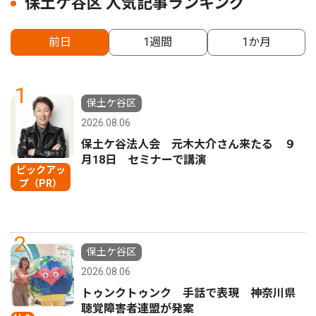
保土ケ谷区 人気記事ランキング
前日
1週間
1か月
1
保土ケ谷区
2026.08.06
保土ケ谷法人会 元木大介さん来たる ９
月18日 セミナーで講演
ピックアッ
プ（PR）
2
保土ケ谷区
2026.08.06
トゥンクトゥンク 手話で表現 神奈川県
聴覚障害者連盟が発案