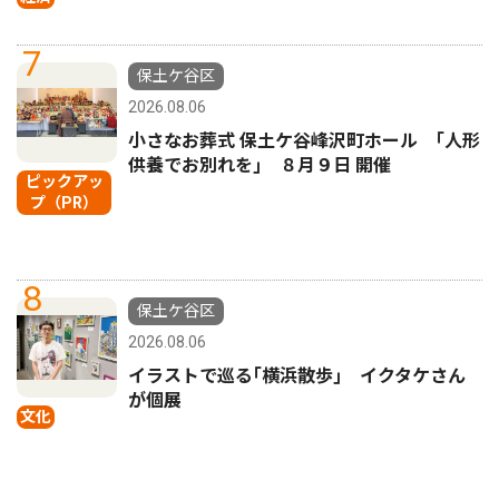
7
保土ケ谷区
2026.08.06
小さなお葬式 保土ケ谷峰沢町ホール ｢人形
供養でお別れを｣ ８月９日 開催
ピックアッ
プ（PR）
8
保土ケ谷区
2026.08.06
イラストで巡る｢横浜散歩｣ イクタケさん
が個展
文化