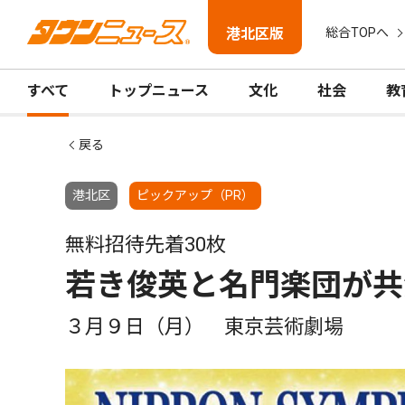
港北区版
総合TOPへ
すべて
トップニュース
文化
社会
教
戻る
港北区
ピックアップ（PR）
無料招待先着30枚
若き俊英と名門楽団が共
３月９日（月） 東京芸術劇場