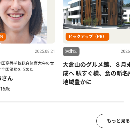
記
ピックアップ（PR）
2025.08.21
港北区
2026
全国高等学校総合体育大会の女
大倉山のグルメ館、８月
で全国優勝を収めた
成へ 駅すぐ横、食の新名
玲さん
地域豊かに
16歳
もっと見る