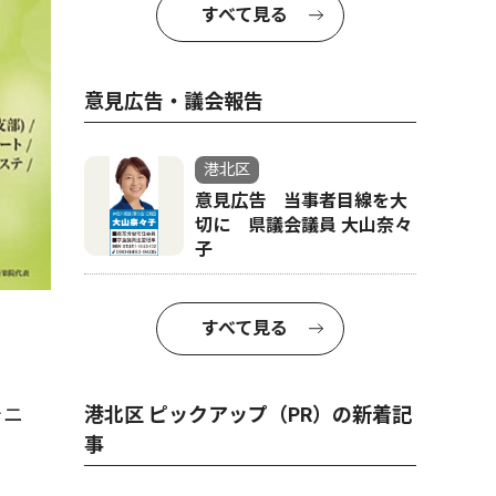
すべて見る
意見広告・議会報告
港北区
意見広告 当事者目線を大
切に 県議会議員 大山奈々
子
すべて見る
ォニ
港北区 ピックアップ（PR）の新着記
事