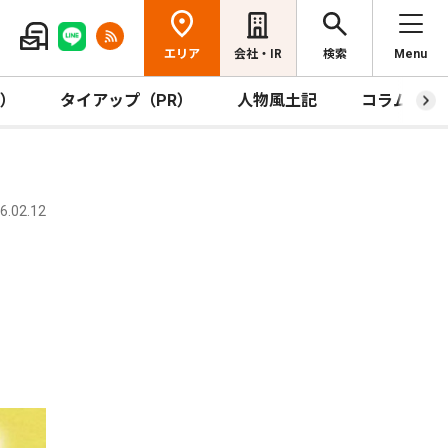
エリア
会社・IR
検索
Menu
R）
タイアップ（PR）
人物風土記
コラム
.02.12