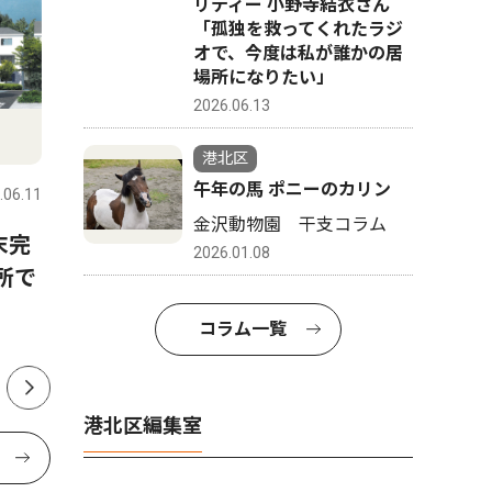
リティー 小野寺結衣さん
「孤独を救ってくれたラジ
オで、今度は私が誰かの居
場所になりたい」
2026.06.13
文化
トップニ
港北区
午年の馬 ポニーのカリン
.06.11
港北区
2019.08.15
港北区
金沢動物園 干支コラム
末完
サチモス“夢の”凱旋公演
大倉山在
2026.01.08
所で
日書道展
港北ニュータウン育ち TAIKING＆
かんだ栄
KCEE
コラム一覧
港北区編集室