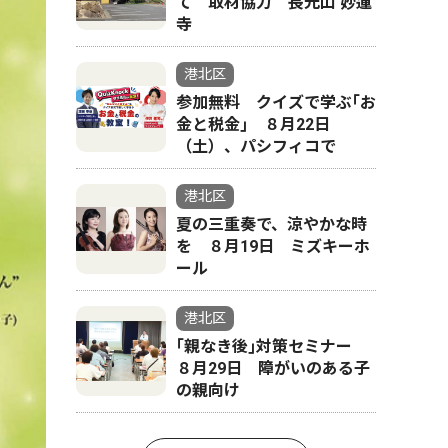
て 取材協力 長光山 妙蓮
寺
港北区
参加無料 クイズで学ぶ｢お
金と税金｣ ８月22日
（土）、パシフィコで
港北区
夏の三重奏で、涼やかな時
を ８月19日 ミズキーホ
ール
港北区
｢親なき後｣対策セミナー
８月29日 障がいのある子
の親向け