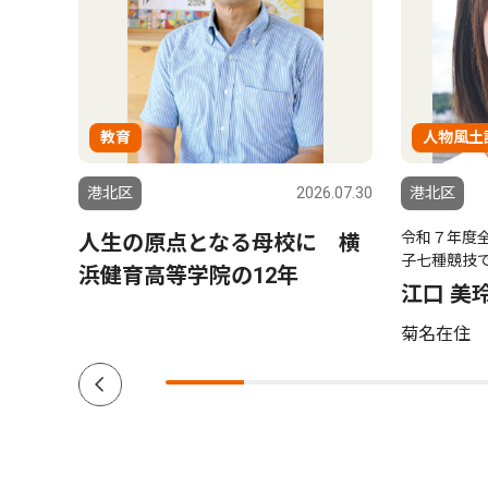
教育
人物風土
6.07.23
港北区
2026.07.30
港北区
令和７年度
置費
人生の原点となる母校に 横
子七種競技
申し
浜健育高等学院の12年
江口 美
入
菊名在住 