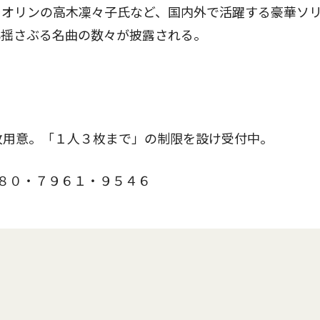
オリンの高木凜々子氏など、国内外で活躍する豪華ソ
心揺さぶる名曲の数々が披露される。
枚用意。「１人３枚まで」の制限を設け受付中。
８０・７９６１・９５４６