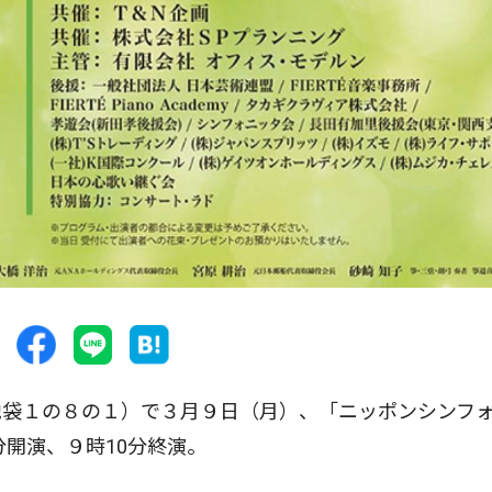
袋１の８の１）で３月９日（月）、「ニッポンシンフ
分開演、９時10分終演。