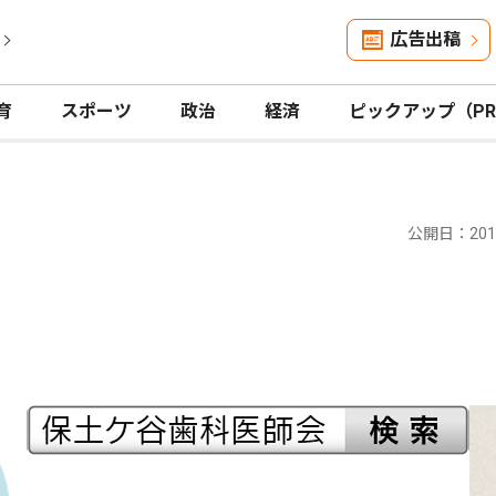
広告出稿
育
スポーツ
政治
経済
ピックアップ（P
公開日：2017