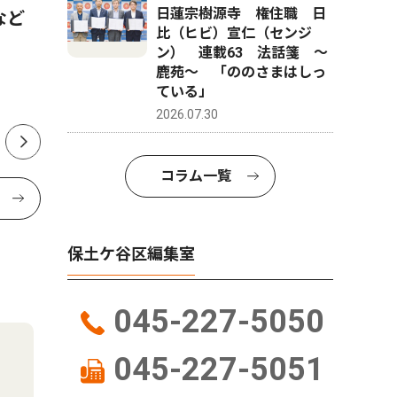
日蓮宗樹源寺 権住職 日
など
若者相談センターってどんな
ク伝えた
比（ヒビ）宣仁（センジ
ところ？ 最近までセンター
くで催し
ン） 連載63 法話箋 〜
を利用していた方にインタビ
鹿苑〜 「ののさまはしっ
ている」
ュー
2026.07.30
コラム一覧
保土ケ谷区編集室
045-227-5050
045-227-5051