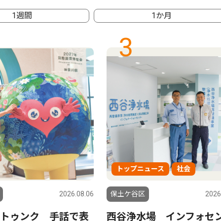
1週間
1か月
3
トップニュース
社会
2026.08.06
保土ケ谷区
2026
トゥンク 手話で表
西谷浄水場 インフォセ