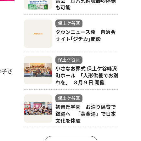
談会 耳穴式補聴器の体験
も可能
保土ケ谷区
タウンニュース発 自治会
サイト｢ジチカ｣開設
保土ケ谷区
小さなお葬式 保土ケ谷峰沢
お子さ
町ホール ｢人形供養でお別
れを｣ ８月９日 開催
保土ケ谷区
初音丘学園 お泊り保育で
銭湯へ 「黄金湯」で日本
文化を体験