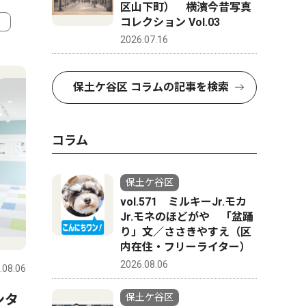
区山下町） 横濱今昔写真
コレクション Vol.03
2026.07.16
4
5
保土ケ谷区 コラムの記事を検索
コラム
保土ケ谷区
vol.571 ミルキーJr.モカ
Jr.モネのほどがや 「盆踊
り」文／ささきやすえ（区
ピックアップ（PR）
トップニ
内在住・フリーライター）
2026.08.06
.08.06
保土ケ谷区
2026.07.30
保土ケ谷区
ンタ
横浜市ひきこもり総合支援・
天王町の
保土ケ谷区