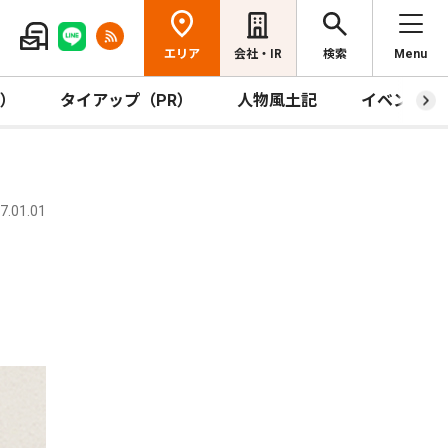
エリア
会社・IR
検索
Menu
R）
タイアップ（PR）
人物風土記
イベント
.01.01