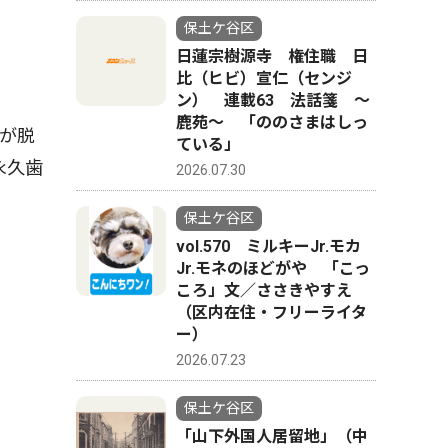
保土ケ谷区
日蓮宗樹源寺 権住職 日
比（ヒビ）宣仁（センジ
ン） 連載63 法話箋 〜
鹿苑〜 「ののさまはしっ
が脱
ている」
永久歯
2026.07.30
保土ケ谷区
vol.570 ミルキーJr.モカ
Jr.モネのほどがや 「こっ
ころ」文／ささきやすえ
（区内在住・フリーライタ
ー）
2026.07.23
保土ケ谷区
「山下外国人居留地」（中