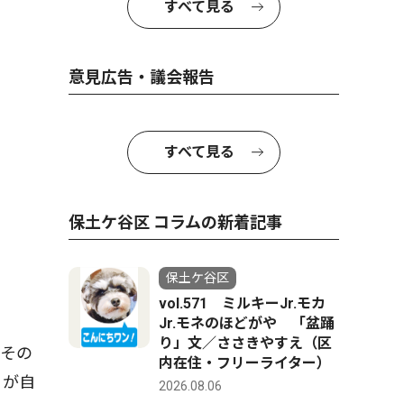
すべて見る
意見広告・議会報告
すべて見る
保土ケ谷区 コラムの新着記事
保土ケ谷区
vol.571 ミルキーJr.モカ
Jr.モネのほどがや 「盆踊
り」文／ささきやすえ（区
その
内在住・フリーライター）
くが自
2026.08.06