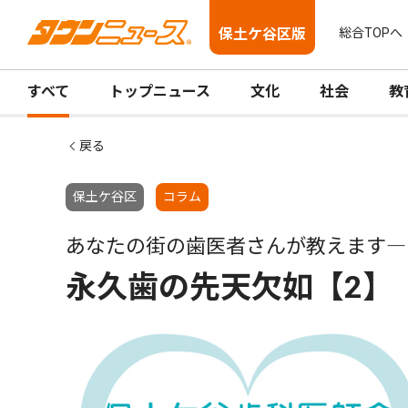
保土ケ谷区版
総合TOPへ
すべて
トップニュース
文化
社会
教
戻る
保土ケ谷区
コラム
あなたの街の歯医者さんが教えます―
永久歯の先天欠如【2】