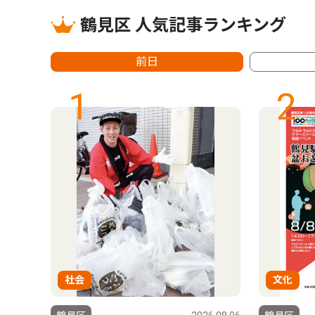
鶴見区 人気記事ランキング
前日
1
2
社会
文化