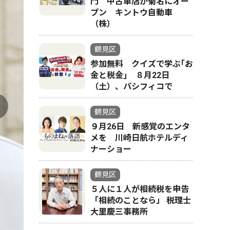
門 中古車店が菊名にオー
プン キントウ自動車
（株）
鶴見区
参加無料 クイズで学ぶ｢お
金と税金｣ ８月22日
（土）、パシフィコで
鶴見区
９月26日 新感覚のエンタ
メを 川崎日航ホテルディ
ナーショー
鶴見区
５人に１人が相続税を申告
「相続のことなら」 税理士
大里慶三事務所