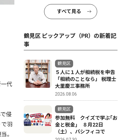
すべて見る
鶴見区 ピックアップ（PR）の新着記
事
鶴見区
５人に１人が相続税を申告
「相続のことなら」 税理士
新一代
大里慶三事務所
2026.08.06
鶴見区
んで侵
参加無料 クイズで学ぶ｢お
りで羽
金と税金｣ ８月22日
（土）、パシフィコで
担当。
2026.07.30