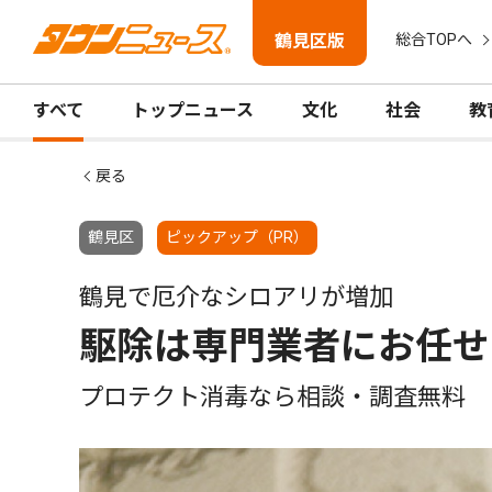
鶴見区版
総合TOPへ
すべて
トップニュース
文化
社会
教
戻る
鶴見区
ピックアップ（PR）
鶴見で厄介なシロアリが増加
駆除は専門業者にお任せ
プロテクト消毒なら相談・調査無料