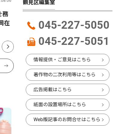
.08.06
鶴見区
2026.08.06
鶴見区
鶴見区編集室
を務
熱中症予防で飲料配布 キリ
鶴見区役
045-227-5050
岡在
ンビールと消防署が連携
統合 効
045-227-5051
情報提供・ご意見はこちら
著作物の二次利用等はこちら
広告掲載はこちら
紙面の設置場所はこちら
Web版記事のお問合せはこちら