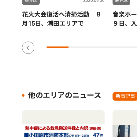
6.07.30
鶴見区
2026.08.06
鶴見区
月16
花火大会復活へ清掃活動 ８
音楽ホー
月15日、潮田エリアで
９日、入
他のエリアのニュース
新着記事