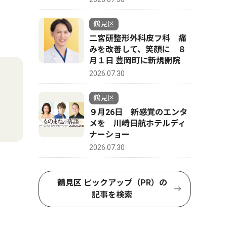
鶴見区
二宮研整形外科皮フ科 痛
みを改善して、笑顔に ８
月１日 豊岡町に新規開院
2026.07.30
鶴見区
９月26日 新感覚のエンタ
メを 川崎日航ホテルディ
ナーショー
2026.07.30
鶴見区 ピックアップ（PR）の
記事を検索