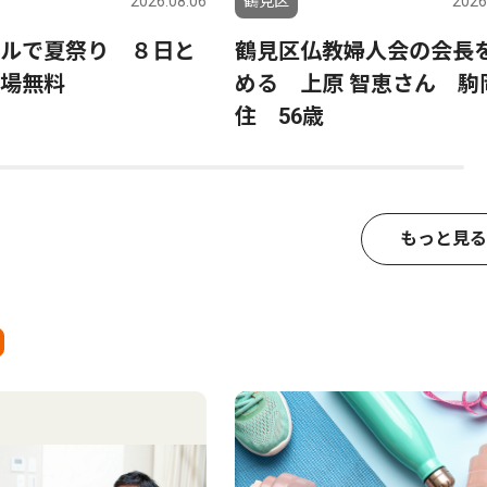
2026.08.06
鶴見区
2026
ルで夏祭り ８日と
鶴見区仏教婦人会の会長
場無料
める 上原 智恵さん 駒
住 56歳
もっと見る