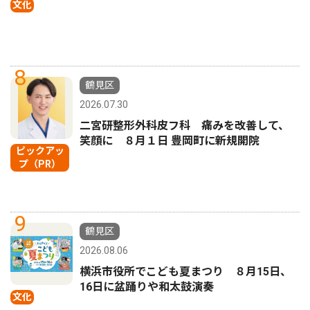
文化
8
鶴見区
2026.07.30
二宮研整形外科皮フ科 痛みを改善して、
笑顔に ８月１日 豊岡町に新規開院
ピックアッ
プ（PR）
9
鶴見区
2026.08.06
横浜市役所でこども夏まつり ８月15日、
16日に盆踊りや和太鼓演奏
文化