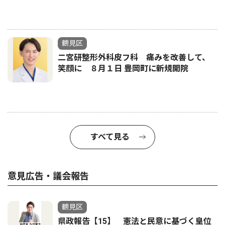
鶴見区
二宮研整形外科皮フ科 痛みを改善して、
笑顔に ８月１日 豊岡町に新規開院
すべて見る
意見広告・議会報告
鶴見区
県政報告【15】 憲法と民意に基づく皇位