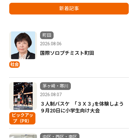
新着記事
町田
2026.08.06
国際ソロプチミスト町田
社会
茅ヶ崎・寒川
2026.08.07
３人制バスケ ｢３Ｘ３｣を体験しよう
９月20日に小学生向け大会
ピックアッ
プ（PR）
中区・西区・南区