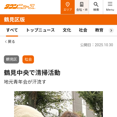
エリア
会社・IR
検索
Menu
鶴見区版
すべて
トップニュース
文化
社会
教育
ス
戻る
公開日：2025.10.30
鶴見区
社会
鶴見中央で清掃活動
地元青年会が汗流す