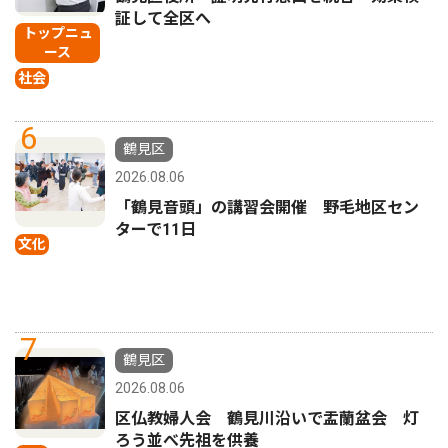
証して全区へ
トップニュ
ース
社会
6
鶴見区
2026.08.06
「鶴見音頭」の講習会開催 野毛地区セン
ターで11日
文化
7
鶴見区
2026.08.06
区仏教婦人会 鶴見川沿いで盂蘭盆会 灯
ろう並べ先祖を供養