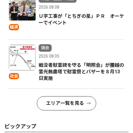
2026.08.08
Ｕ字工事が「とちぎの星」ＰＲ オーケ
ーでイベント
経済
鎌倉
2026.08.05
戦没者慰霊碑を守る「明照会」が腰越の
霊光無盡塔で慰霊祭とバザーを８月13
社会
日実施
エリア一覧を見る
ピックアップ