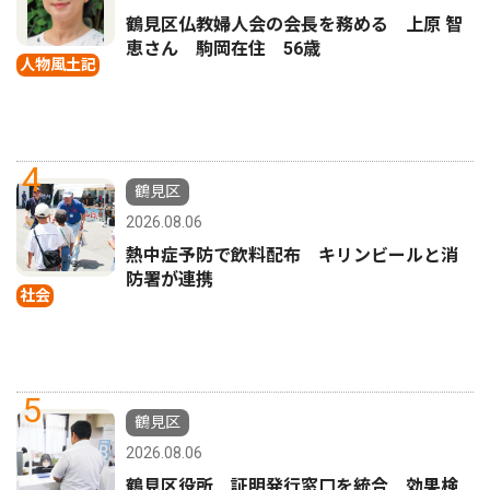
鶴見区仏教婦人会の会長を務める 上原 智
恵さん 駒岡在住 56歳
人物風土記
4
鶴見区
2026.08.06
熱中症予防で飲料配布 キリンビールと消
防署が連携
社会
5
鶴見区
2026.08.06
鶴見区役所 証明発行窓口を統合 効果検