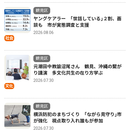
鶴見区
ヤングケアラー ｢世話している｣２割、面
談も 市が実態調査と支援
2026.08.06
社会
鶴見区
元潮田中教諭沼尾さん 鶴見、沖縄の繋が
り講演 多文化共生の在り方学ぶ
2026.07.30
文化
鶴見区
横浜防犯のまちづくり ｢ながら見守り｣市
が強化 視点取り入れ誰もが参加
2026.07.30