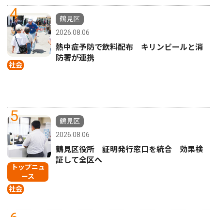
4
鶴見区
2026.08.06
熱中症予防で飲料配布 キリンビールと消
防署が連携
社会
5
鶴見区
2026.08.06
鶴見区役所 証明発行窓口を統合 効果検
証して全区へ
トップニュ
ース
社会