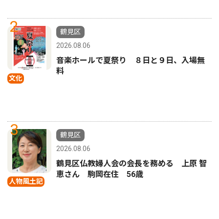
2
鶴見区
2026.08.06
音楽ホールで夏祭り ８日と９日、入場無
料
文化
3
鶴見区
2026.08.06
鶴見区仏教婦人会の会長を務める 上原 智
恵さん 駒岡在住 56歳
人物風土記