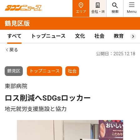
エリア
会社・IR
検索
Menu
鶴見区版
すべて
トップニュース
文化
社会
教育
ス
戻る
公開日：2025.12.18
鶴見区
トップニュース
社会
東部病院
ロス削減へSDGsロッカー
地元就労支援施設と協力