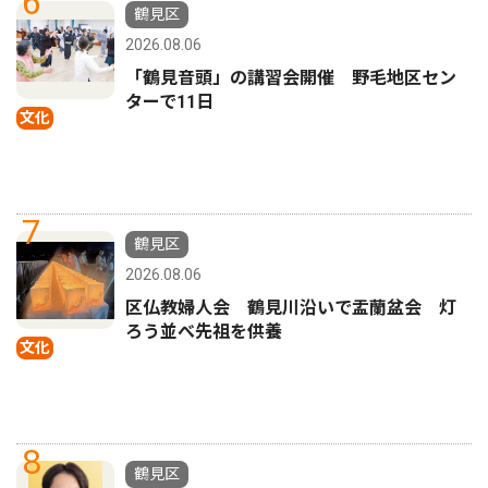
6
鶴見区
2026.08.06
「鶴見音頭」の講習会開催 野毛地区セン
ターで11日
文化
7
鶴見区
2026.08.06
区仏教婦人会 鶴見川沿いで盂蘭盆会 灯
ろう並べ先祖を供養
文化
8
鶴見区