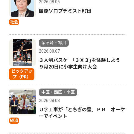
2026.08.06
国際ソロプチミスト町田
社会
茅ヶ崎・寒川
2026.08.07
３人制バスケ ｢３Ｘ３｣を体験しよう
９月20日に小学生向け大会
ピックアッ
プ（PR）
中区・西区・南区
2026.08.08
Ｕ字工事が「とちぎの星」ＰＲ オーケ
ーでイベント
経済