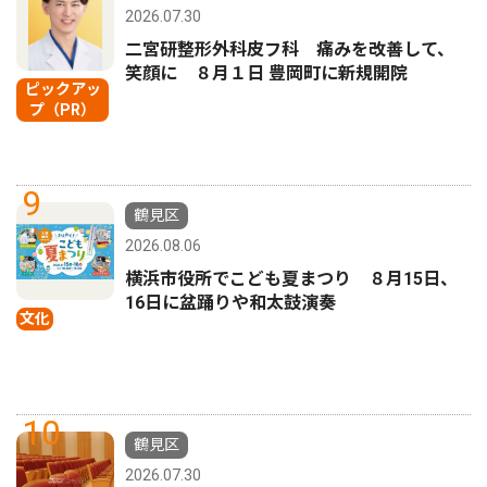
2026.07.30
二宮研整形外科皮フ科 痛みを改善して、
笑顔に ８月１日 豊岡町に新規開院
ピックアッ
プ（PR）
9
鶴見区
2026.08.06
横浜市役所でこども夏まつり ８月15日、
16日に盆踊りや和太鼓演奏
文化
10
鶴見区
2026.07.30