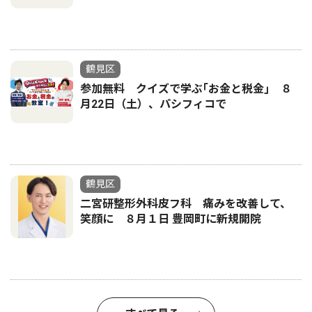
鶴見区
参加無料 クイズで学ぶ｢お金と税金｣ ８
月22日（土）、パシフィコで
鶴見区
二宮研整形外科皮フ科 痛みを改善して、
笑顔に ８月１日 豊岡町に新規開院