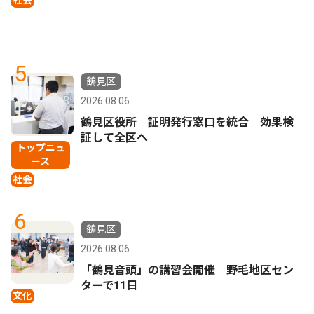
社会
5
鶴見区
2026.08.06
鶴見区役所 証明発行窓口を統合 効果検
証して全区へ
トップニュ
ース
社会
6
鶴見区
2026.08.06
「鶴見音頭」の講習会開催 野毛地区セン
ターで11日
文化