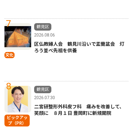
7
鶴見区
2026.08.06
区仏教婦人会 鶴見川沿いで盂蘭盆会 灯
ろう並べ先祖を供養
文化
8
鶴見区
2026.07.30
二宮研整形外科皮フ科 痛みを改善して、
笑顔に ８月１日 豊岡町に新規開院
ピックアッ
プ（PR）