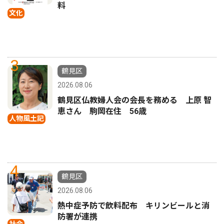
料
文化
3
鶴見区
2026.08.06
鶴見区仏教婦人会の会長を務める 上原 智
恵さん 駒岡在住 56歳
人物風土記
4
鶴見区
2026.08.06
熱中症予防で飲料配布 キリンビールと消
防署が連携