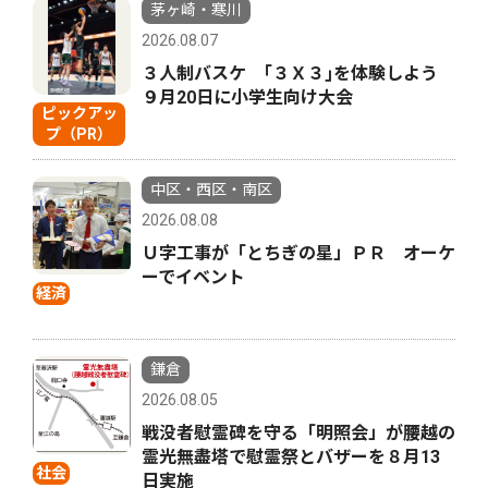
茅ヶ崎・寒川
2026.08.07
３人制バスケ ｢３Ｘ３｣を体験しよう
９月20日に小学生向け大会
ピックアッ
プ（PR）
中区・西区・南区
2026.08.08
Ｕ字工事が「とちぎの星」ＰＲ オーケ
ーでイベント
経済
鎌倉
2026.08.05
戦没者慰霊碑を守る「明照会」が腰越の
霊光無盡塔で慰霊祭とバザーを８月13
社会
日実施