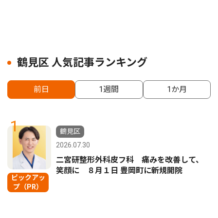
鶴見区 人気記事ランキング
前日
1週間
1か月
1
鶴見区
2026.07.30
二宮研整形外科皮フ科 痛みを改善して、
笑顔に ８月１日 豊岡町に新規開院
ピックアッ
プ（PR）