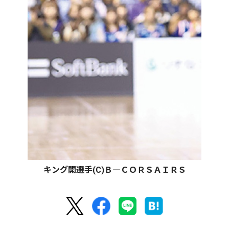
キング開選手(C)Ｂ―ＣＯＲＳＡＩＲＳ