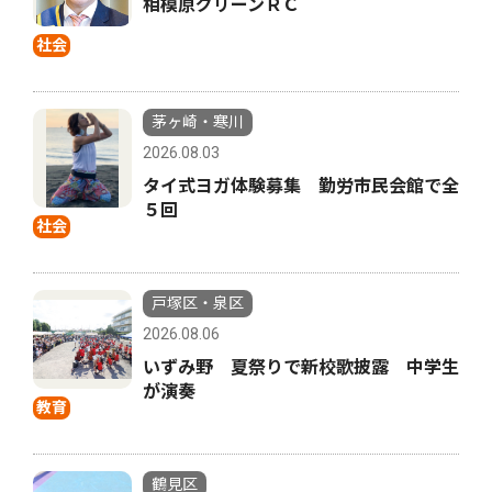
相模原グリーンＲＣ
社会
茅ヶ崎・寒川
2026.08.03
タイ式ヨガ体験募集 勤労市民会館で全
５回
社会
戸塚区・泉区
2026.08.06
いずみ野 夏祭りで新校歌披露 中学生
が演奏
教育
鶴見区