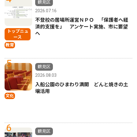
鶴見区
2026.07.16
不登校の居場所運営ＮＰＯ 「保護者へ経
済的支援を」 アンケート実施、市に要望
トップニュ
へ
ース
教育
5
鶴見区
2026.08.03
入船公園のひまわり満開 どんと焼きの土
壌活用
文化
6
鶴見区