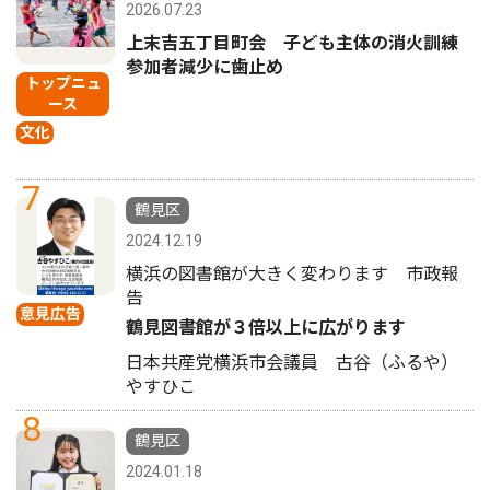
2026.07.23
上末吉五丁目町会 子ども主体の消火訓練
参加者減少に歯止め
トップニュ
ース
文化
7
鶴見区
2024.12.19
横浜の図書館が大きく変わります 市政報
告
意見広告
鶴見図書館が３倍以上に広がります
日本共産党横浜市会議員 古谷（ふるや）
やすひこ
8
鶴見区
2024.01.18