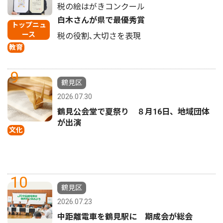
税の絵はがきコンクール
白木さんが県で最優秀賞
トップニュ
ース
税の役割､大切さを表現
教育
9
鶴見区
2026.07.30
鶴見公会堂で夏祭り ８月16日、地域団体
が出演
文化
10
鶴見区
2026.07.23
中距離電車を鶴見駅に 期成会が総会