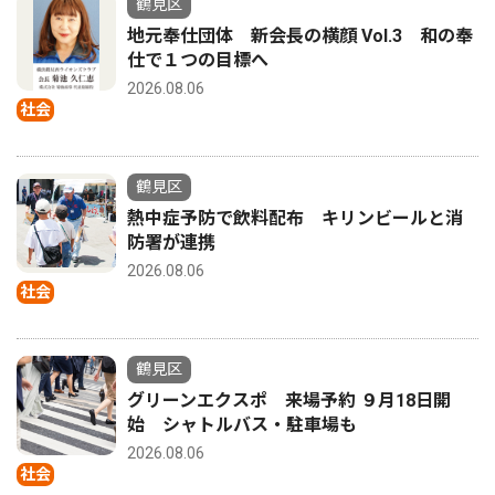
鶴見区
地元奉仕団体 新会長の横顔 Vol.3 和の奉
仕で１つの目標へ
2026.08.06
社会
鶴見区
熱中症予防で飲料配布 キリンビールと消
防署が連携
2026.08.06
社会
鶴見区
グリーンエクスポ 来場予約 ９月18日開
始 シャトルバス・駐車場も
2026.08.06
社会