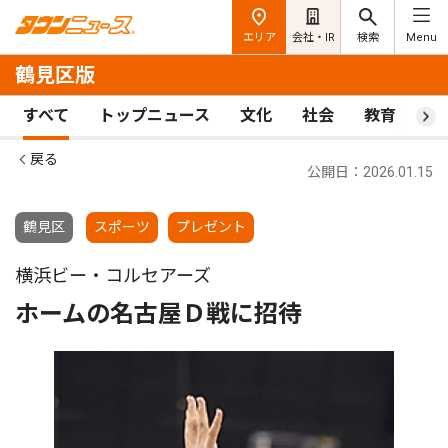
エリア
会社・IR
検索
Menu
鶴見区版
すべて
トップニュース
文化
社会
教育
ス
戻る
公開日：2026.01.15
鶴見区
スポーツ
プレゼント
横浜ビー・コルセアーズ
ホームの名古屋Ｄ戦に招待