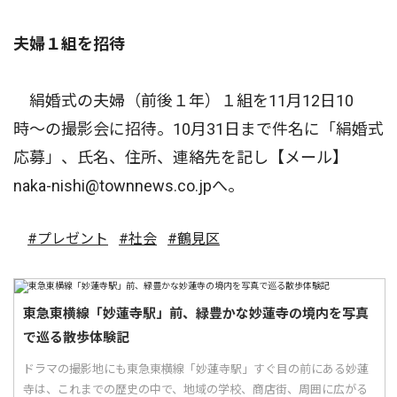
夫婦１組を招待
絹婚式の夫婦（前後１年）１組を11月12日10
時〜の撮影会に招待。10月31日まで件名に「絹婚式
応募」、氏名、住所、連絡先を記し【メール】
naka-nishi@townnews.co.jpへ。
#プレゼント
#社会
#鶴見区
東急東横線「妙蓮寺駅」前、緑豊かな妙蓮寺の境内を写真
で巡る散歩体験記
ドラマの撮影地にも東急東横線「妙蓮寺駅」すぐ目の前にある妙蓮
寺は、これまでの歴史の中で、地域の学校、商店街、周囲に広がる