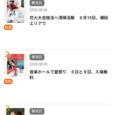
1
鶴見区
2026.08.06
花火大会復活へ清掃活動 ８月15日、潮田
エリアで
社会
2
鶴見区
2026.08.06
音楽ホールで夏祭り ８日と９日、入場無
料
文化
3
鶴見区