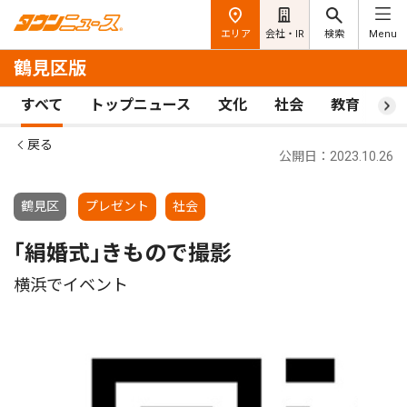
エリア
会社・IR
検索
Menu
鶴見区版
すべて
トップニュース
文化
社会
教育
ス
戻る
公開日：2023.10.26
鶴見区
プレゼント
社会
｢絹婚式｣きもので撮影
横浜でイベント