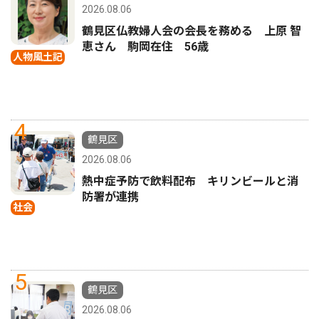
2026.08.06
鶴見区仏教婦人会の会長を務める 上原 智
恵さん 駒岡在住 56歳
人物風土記
4
鶴見区
2026.08.06
熱中症予防で飲料配布 キリンビールと消
防署が連携
社会
5
鶴見区
2026.08.06