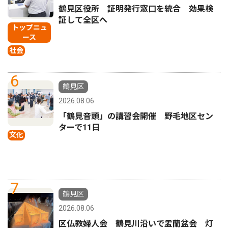
鶴見区役所 証明発行窓口を統合 効果検
証して全区へ
トップニュ
ース
社会
6
鶴見区
2026.08.06
「鶴見音頭」の講習会開催 野毛地区セン
ターで11日
文化
7
鶴見区
2026.08.06
区仏教婦人会 鶴見川沿いで盂蘭盆会 灯