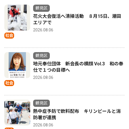
鶴見区
花火大会復活へ清掃活動 ８月15日、潮田
エリアで
2026.08.06
社会
鶴見区
地元奉仕団体 新会長の横顔 Vol.3 和の奉
仕で１つの目標へ
2026.08.06
社会
鶴見区
熱中症予防で飲料配布 キリンビールと消
防署が連携
2026.08.06