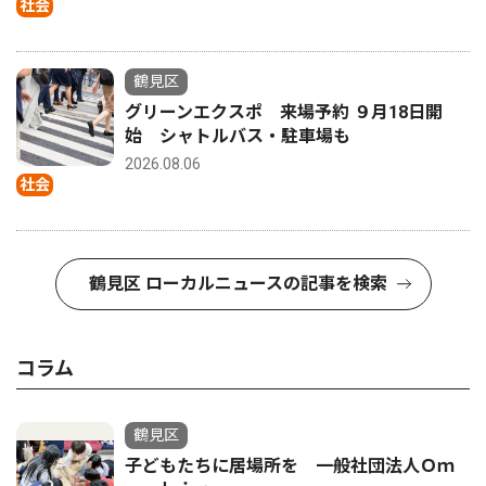
社会
鶴見区
グリーンエクスポ 来場予約 ９月18日開
始 シャトルバス・駐車場も
2026.08.06
社会
鶴見区 ローカルニュースの記事を検索
コラム
鶴見区
子どもたちに居場所を 一般社団法人Ｏｍ