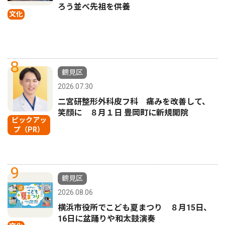
ろう並べ先祖を供養
文化
8
鶴見区
2026.07.30
二宮研整形外科皮フ科 痛みを改善して、
笑顔に ８月１日 豊岡町に新規開院
ピックアッ
プ（PR）
9
鶴見区
2026.08.06
横浜市役所でこども夏まつり ８月15日、
16日に盆踊りや和太鼓演奏