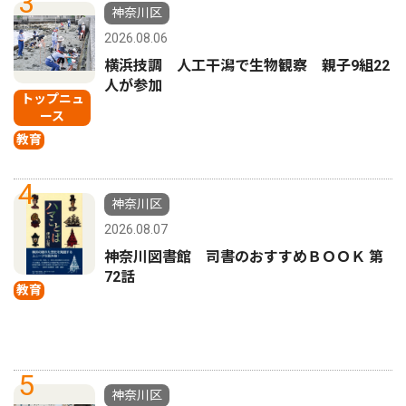
3
神奈川区
2026.08.06
横浜技調 人工干潟で生物観察 親子9組22
人が参加
トップニュ
ース
教育
4
神奈川区
2026.08.07
神奈川図書館 司書のおすすめＢＯＯＫ 第
72話
教育
5
神奈川区