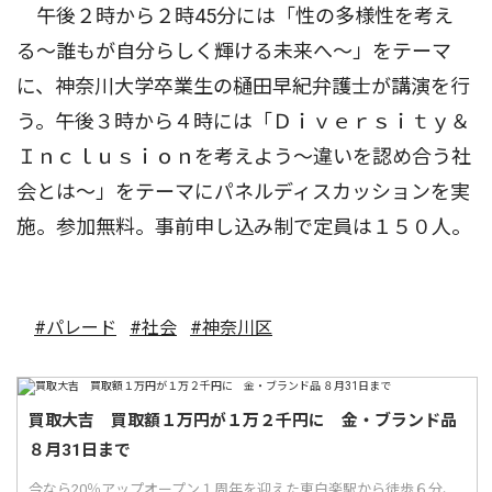
午後２時から２時45分には「性の多様性を考え
る〜誰もが自分らしく輝ける未来へ〜」をテーマ
に、神奈川大学卒業生の樋田早紀弁護士が講演を行
う。午後３時から４時には「Ｄｉｖｅｒｓｉｔｙ＆
Ｉｎｃｌｕｓｉｏｎを考えよう〜違いを認め合う社
会とは〜」をテーマにパネルディスカッションを実
施。参加無料。事前申し込み制で定員は１５０人。
#パレード
#社会
#神奈川区
買取大吉 買取額１万円が１万２千円に 金・ブランド品
８月31日まで
今なら20％アップオープン１周年を迎えた東白楽駅から徒歩６分、