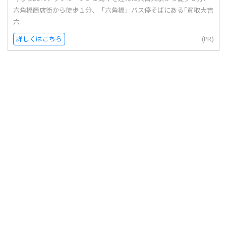
六角橋商店街から徒歩１分、「六角橋」バス停そばにある｢買取大吉
六...
詳しくはこちら
(PR)