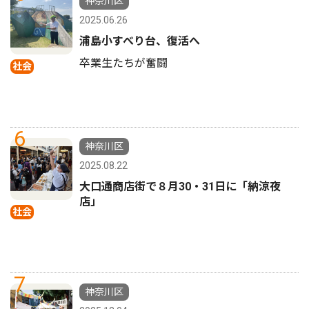
神奈川区
2025.06.26
浦島小すべり台、復活へ
卒業生たちが奮闘
社会
6
神奈川区
2025.08.22
大口通商店街で８月30・31日に「納涼夜
店」
社会
7
神奈川区