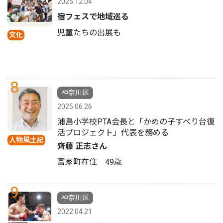
2025.12.04
宿フェスで地域巡る
児童たちの出展も
文化
8
神奈川区
2025.06.26
浦島小学校PTA会長と「かめの子すべり台復
活プロジェクト」代表を務める
人物風土記
齊藤 正志さん
富家町在住 49歳
9
神奈川区
2022.04.21