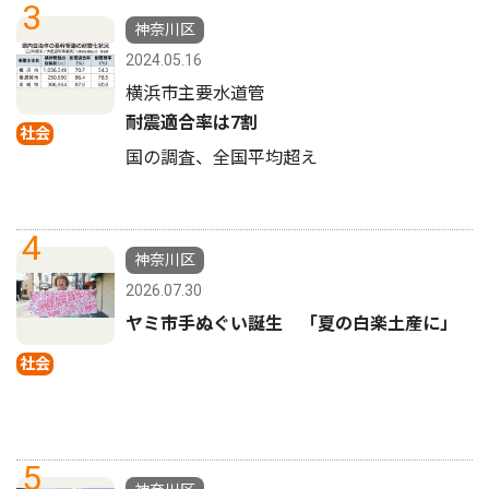
3
神奈川区
2024.05.16
横浜市主要水道管
耐震適合率は7割
社会
国の調査、全国平均超え
4
神奈川区
2026.07.30
ヤミ市手ぬぐい誕生 「夏の白楽土産に」
社会
5