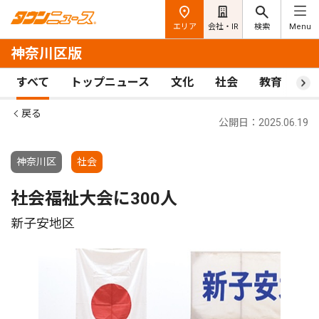
エリア
会社・IR
検索
Menu
神奈川区版
すべて
トップニュース
文化
社会
教育
ス
戻る
公開日：2025.06.19
神奈川区
社会
社会福祉大会に300人
新子安地区