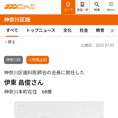
エリア
会社・IR
検索
Menu
神奈川区版
すべて
トップニュース
文化
社会
教育
ス
戻る
公開日：2025.07.03
神奈川区
人物風土記
神奈川区歯科医師会の会長に就任した
伊東 昌俊さん
神奈川本町在住 68歳