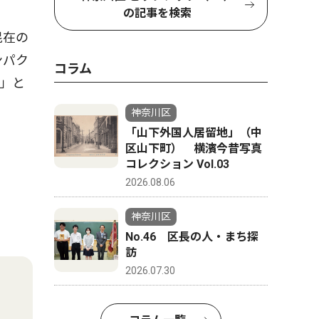
の記事を検索
混在の
ンパク
コラム
」と
神奈川区
「山下外国人居留地」（中
区山下町） 横濱今昔写真
コレクション Vol.03
2026.08.06
神奈川区
No.46 区長の人・まち探
訪
2026.07.30