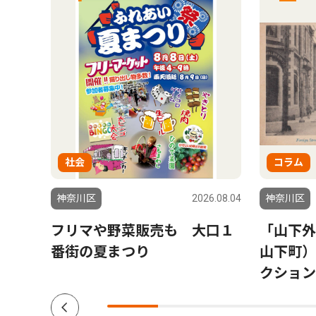
社会
コラム
6.08.06
神奈川区
2026.08.04
神奈川区
会場
フリマや野菜販売も 大口１
「山下外
参加
番街の夏まつり
山下町）
クション V