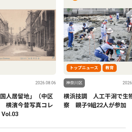
トップニュース
教育
2026.08.06
神奈川区
2026
国人居留地」（中区
横浜技調 人工干潟で生
 横濱今昔写真コレ
察 親子9組22人が参加
ol.03