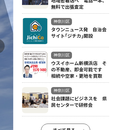
地域密着店へ 電話一本、
無料で出張査定
神奈川区
タウンニュース発 自治会
サイト｢ジチカ｣開設
神奈川区
ウスイホーム新横浜店 そ
の不動産、即金可能です
相続や空家・更地を買取
神奈川区
社会課題にビジネスを 県
民センターで研修会