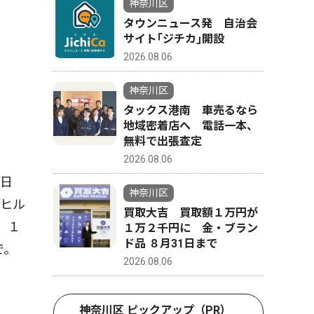
神奈川区
タウンニュース発 自治会
サイト｢ジチカ｣開設
2026.08.06
神奈川区
タックス港南 車売るなら
地域密着店へ 電話一本、
無料で出張査定
2026.08.06
7日
神奈川区
クヒル
買取大吉 買取額１万円が
。１
１万２千円に 金・ブラン
ド品 ８月31日まで
で。
2026.08.06
神奈川区 ピックアップ（PR）