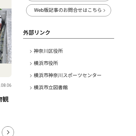
Web版記事のお問合せはこちら
外部リンク
神奈川区役所
横浜市役所
社会
教育
横浜市神奈川スポーツセンター
.08.06
神奈川区
2026.08.06
神奈川区
横浜市立図書館
物観
神奈川区内でも支援の輪 熊
小中学生
本の地震受け募金活動
本 区制
開始