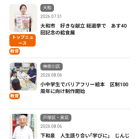
大和
2026.07.31
大和市 好きな献立 総選挙で あす40
回記念の給食展
トップニュ
ース
教育
神奈川区
2026.08.06
小中学生でバリアフリー絵本 区制100
周年に向け制作開始
教育
戸塚区・泉区
2026.08.06
下和泉 人生語り合い｢学びに｣ じんじ