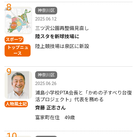
8
神奈川区
2025.06.12
三ツ沢公園再整備見直し
陸スタを新球技場に
スポーツ
陸上競技場は泉区に新設
トップニュ
ース
9
神奈川区
2025.06.26
浦島小学校PTA会長と「かめの子すべり台復
活プロジェクト」代表を務める
人物風土記
齊藤 正志さん
富家町在住 49歳
10