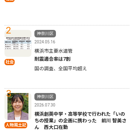
2
神奈川区
2024.05.16
横浜市主要水道管
耐震適合率は7割
社会
国の調査、全国平均超え
3
神奈川区
2026.07.30
横浜創英中学・高等学校で行われた「いの
ちの授業」の企画に携わった 前川 智美さ
人物風土記
ん 西大口在勤