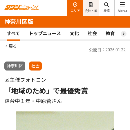
エリア
会社・IR
検索
Menu
神奈川区版
すべて
トップニュース
文化
社会
教育
ス
戻る
公開日：2026.01.22
神奈川区
社会
区主催フォトコン
「地域のため」で最優秀賞
錦台中１年・中原蒼さん