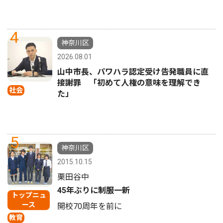
4
神奈川区
2026.08.01
山中市長、パワハラ認定受け告発職員に直
接謝罪 「初めて人権の意味を理解でき
社会
た」
5
神奈川区
2015.10.15
栗田谷中
45年ぶりに制服一新
トップニュ
ース
開校70周年を前に
教育