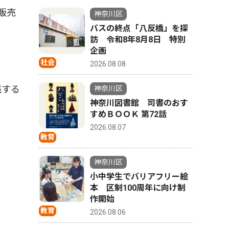
販売
神奈川区
バスの終点「八反橋」を探
訪 令和8年8月8日 特別
企画
社会
2026.08.08
売する
神奈川区
神奈川図書館 司書のおす
すめＢＯＯＫ 第72話
2026.08.07
教育
神奈川区
小中学生でバリアフリー絵
本 区制100周年に向け制
作開始
教育
2026.08.06