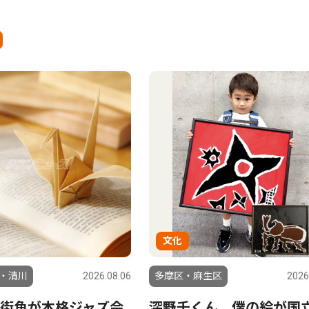
文化
・清川
2026.08.06
多摩区・麻生区
2026
街角が本格ジャズ会
深野千くん 僕の絵が国