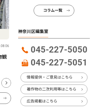
コラム一覧
神奈川区編集室
社会
教育
.08.06
神奈川区
2026.08.06
神奈川区
045-227-5050
物観
神奈川区内でも支援の輪 熊
小中学生
045-227-5051
本の地震受け募金活動
本 区制
開始
情報提供・ご意見はこちら
著作物の二次利用等はこちら
広告掲載はこちら