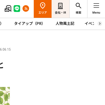
エリア
会社・IR
検索
Menu
R）
タイアップ（PR）
人物風土記
イベント
.06.15
と