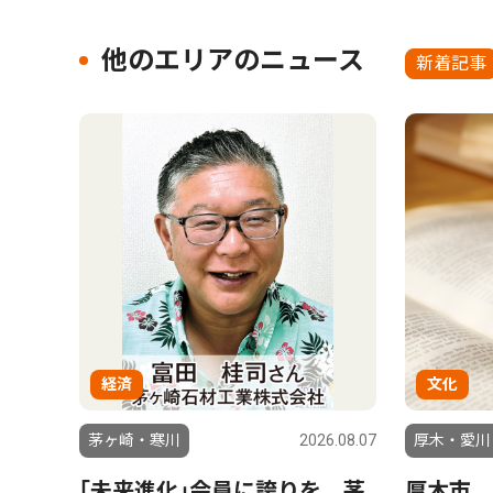
他のエリアのニュース
新着記事
経済
文化
茅ヶ崎・寒川
2026.08.07
厚木・愛川
｢未来進化｣会員に誇りを 茅
厚木市 