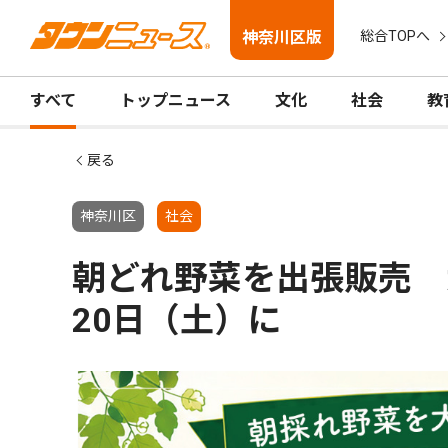
神奈川区版
総合TOPへ
すべて
トップニュース
文化
社会
教
戻る
神奈川区
社会
朝どれ野菜を出張販売 
20日（土）に