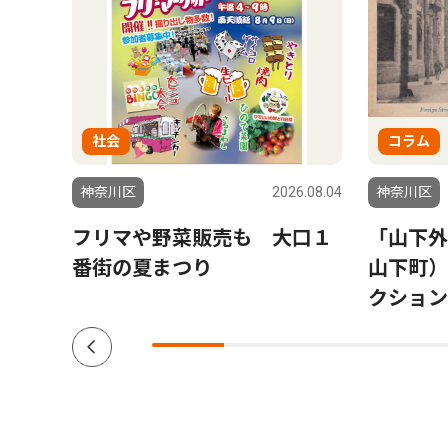
社会
コラム
6.08.06
神奈川区
2026.08.04
神奈川区
会場
フリマや野菜販売も 大口１
「山下外
参加
番街の夏まつり
山下町）
クション V