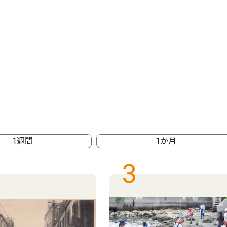
1週間
1か月
3