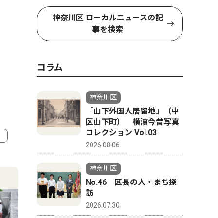
神奈川区 ローカルニュースの記
事を検索
コラム
神奈川区
「山下外国人居留地」（中
区山下町） 横濱今昔写真
コレクション Vol.03
2026.08.06
4
5
神奈川区
No.46 区長の人・まち探
訪
2026.07.30