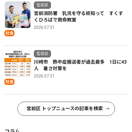
宮前区
宮前消防署 乳児を守る術知って すくす
くひろばで救命教室
2026.07.31
社会
宮前区
川崎市 熱中症搬送者が過去最多 1日に43
人 暑さ対策を
2026.07.31
社会
宮前区 トップニュースの記事を検索
コラム