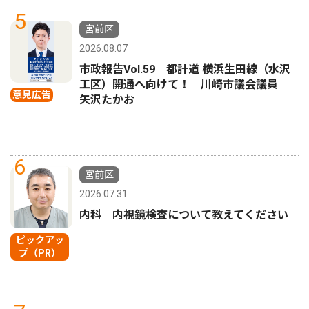
5
宮前区
2026.08.07
市政報告Vol.59 都計道 横浜生田線（水沢
工区）開通へ向けて！ 川崎市議会議員
意見広告
矢沢たかお
6
宮前区
2026.07.31
内科 内視鏡検査について教えてください
ピックアッ
プ（PR）