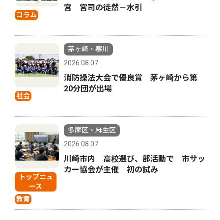
宮 宮司の徒然－水引
コラム
茅ヶ崎・寒川
2026.08.07
消防操法大会で優良賞 茅ヶ崎から第
20分団が出場
社会
多摩区・麻生区
2026.08.07
川崎市内 高校選び、部活動で 市サッ
カー協会が主催 初の試み
トップニュ
ース
教育