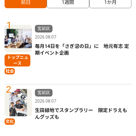
前日
1週間
1か月
1
宮前区
2026.08.07
毎月14日を「さぎ沼の日」に 地元有志 定
期イベント企画
トップニュ
ース
社会
2
宮前区
2026.08.07
生田緑地でスタンプラリー 限定ドラえも
んグッズも
文化