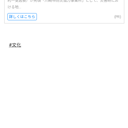
利一支店長）が先頃「川崎市防災協力事業所」として、災害時にお
ける地...
詳しくはこちら
(PR)
#文化