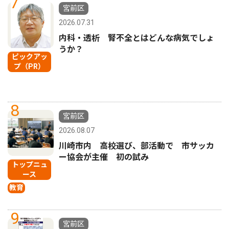
7
宮前区
2026.07.31
内科・透析 腎不全とはどんな病気でしょ
うか？
ピックアッ
プ（PR）
8
宮前区
2026.08.07
川崎市内 高校選び、部活動で 市サッカ
ー協会が主催 初の試み
トップニュ
ース
教育
9
宮前区