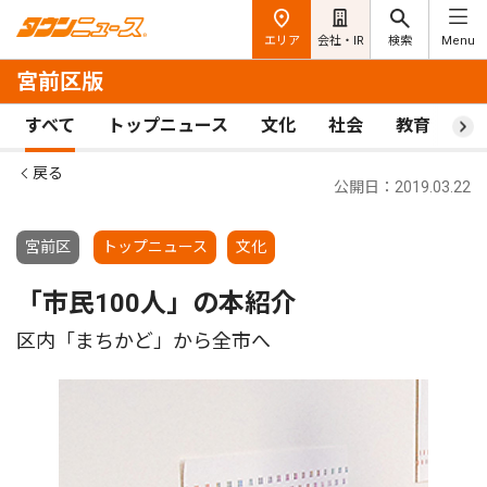
エリア
会社・IR
検索
Menu
宮前区版
すべて
トップニュース
文化
社会
教育
ス
戻る
公開日：2019.03.22
宮前区
トップニュース
文化
「市民100人」の本紹介
区内「まちかど」から全市へ