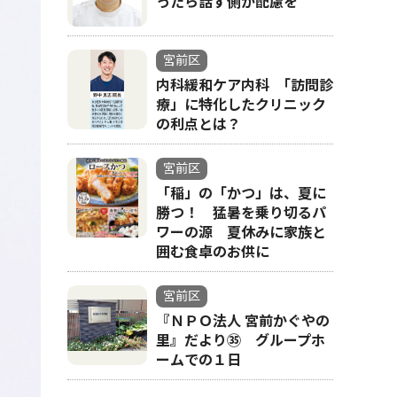
ったら話す側が配慮を
宮前区
内科緩和ケア内科 ｢訪問診
療」に特化したクリニック
の利点とは？
宮前区
「稲」の「かつ」は、夏に
勝つ！ 猛暑を乗り切るパ
ワーの源 夏休みに家族と
囲む食卓のお供に
宮前区
『ＮＰＯ法人 宮前かぐやの
里』だより㉟ グループホ
ームでの１日