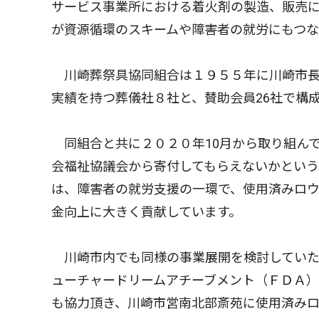
サービス事業所における着火剤の製造、販売
が資源循環のスキームや障害者の就労にもつ
川崎葬祭具協同組合は１９５５年に川崎市長
実績を持つ葬儀社８社と、賛助会員26社で構
同組合と共に２０２０年10月から取り組ん
会福祉協議会から寄付してもらえないかとい
は、障害者の就労支援の一環で、使用済みロ
金向上に大きく貢献しています。
川崎市内でも同様の事業展開を検討していた
ューチャードリームアチーブメント（ＦＤＡ
も協力頂き、川崎市営南北部斎苑に使用済みロ