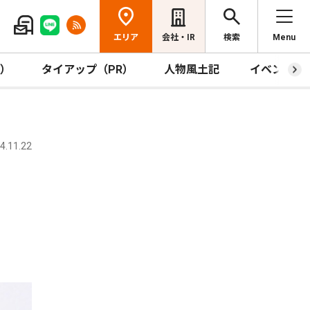
エリア
会社・IR
検索
Menu
R）
タイアップ（PR）
人物風土記
イベント
.11.22