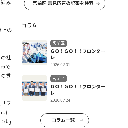
り組み
宮前区 意見広告の記事を検索
。
コラム
以上の
宮前区
ＧＯ！ＧＯ！！フロンター
市の社
レ
2026.07.31
手市で
者の賃
宮前区
ＧＯ！ＧＯ！！フロンター
レ
2026.07.24
人「フ
。市に
コラム一覧
０kg