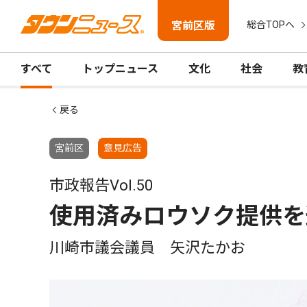
宮前区版
総合TOPへ
すべて
トップニュース
文化
社会
教
戻る
宮前区
意見広告
市政報告Vol.50
使用済みロウソク提供を
川崎市議会議員 矢沢たかお