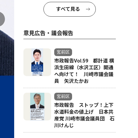
すべて見る
意見広告・議会報告
宮前区
市政報告Vol.59 都計道 横
浜生田線（水沢工区）開通
ＦＤＡで
へ向けて！ 川崎市議会議
員 矢沢たかお
宮前区
市政報告 ストップ！上下
水道料金の値上げ 日本共
産党 川崎市議会議員団 石
川けんじ