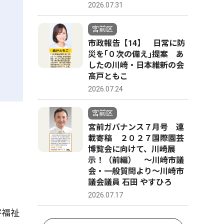
2026.07.31
宮前区
市政報告【14】 日常に防
災を｢０次の備え｣提案 あ
したの川崎・日本維新の会
高戸ともこ
2026.07.24
宮前区
宮前ガバナンス７月号 連
載寄稿 ２０２７国際園芸
博覧会に向けて、川崎展
示！（前編） 〜川崎市議
会・一般質問より〜川崎市
議会議員 石田 やすひろ
2026.07.17
害福祉