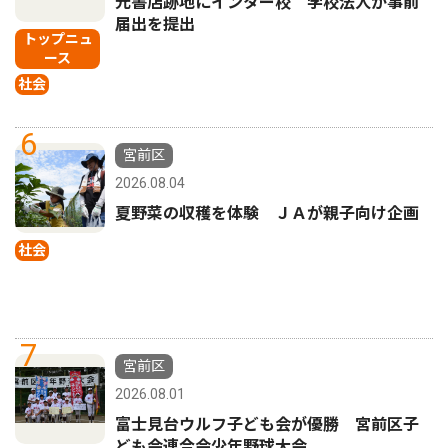
元書店跡地にインター校 学校法人が事前
届出を提出
トップニュ
ース
社会
6
宮前区
2026.08.04
夏野菜の収穫を体験 ＪＡが親子向け企画
社会
7
宮前区
2026.08.01
富士見台ウルフ子ども会が優勝 宮前区子
ども会連合会少年野球大会