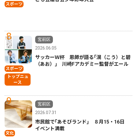
スポーツ
8
宮前区
2026.06.05
サッカーＷ杯 恩師が語る｢滉（こう）と碧
（あお）｣ 川崎Fアカデミー監督がエール
スポーツ
トップニュ
ース
9
宮前区
2026.07.31
市民館で｢あそびランド｣ ８月15・16日
イベント満載
文化