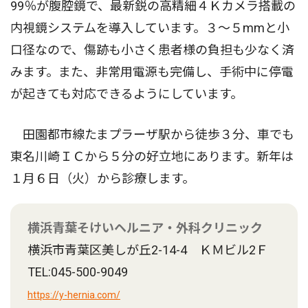
99％が腹腔鏡で、最新鋭の高精細４Ｋカメラ搭載の
内視鏡システムを導入しています。３〜５mmと小
口径なので、傷跡も小さく患者様の負担も少なく済
みます。また、非常用電源も完備し、手術中に停電
が起きても対応できるようにしています。
田園都市線たまプラーザ駅から徒歩３分、車でも
東名川崎ＩＣから５分の好立地にあります。新年は
１月６日（火）から診療します。
横浜青葉そけいヘルニア・外科クリニック
横浜市青葉区美しが丘2-14-4 ＫＭビル2Ｆ
TEL:045-500-9049
https://y-hernia.com/