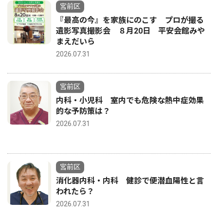
宮前区
『最高の今』を家族にのこす プロが撮る
遺影写真撮影会 ８月20日 平安会館みや
まえだいら
2026.07.31
宮前区
内科・小児科 室内でも危険な熱中症効果
的な予防策は？
2026.07.31
宮前区
消化器内科・内科 健診で便潜血陽性と言
われたら？
2026.07.31