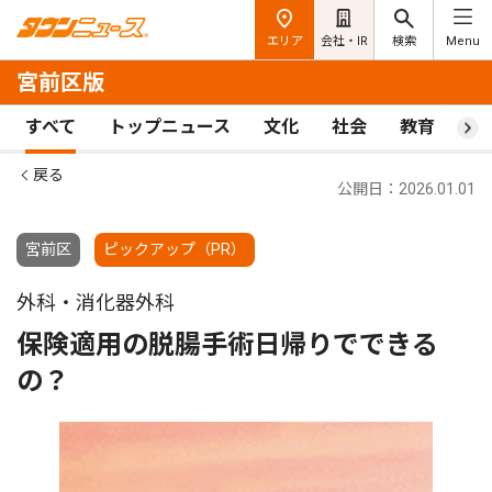
エリア
会社・IR
検索
Menu
宮前区版
すべて
トップニュース
文化
社会
教育
ス
戻る
公開日：2026.01.01
宮前区
ピックアップ（PR）
外科・消化器外科
保険適用の脱腸手術日帰りでできる
の？