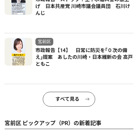
げ 日本共産党 川崎市議会議員団 石川け
んじ
宮前区
市政報告【14】 日常に防災を｢０次の備
え｣提案 あしたの川崎・日本維新の会 高戸
ともこ
すべて見る
宮前区 ピックアップ（PR）の新着記事