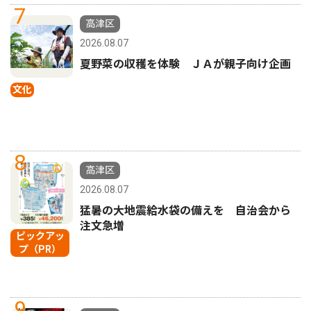
7
高津区
2026.08.07
夏野菜の収穫を体験 ＪＡが親子向け企画
文化
8
高津区
2026.08.07
猛暑の大地震給水袋の備えを 自治会から
注文急増
ピックアッ
プ（PR）
9