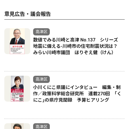
意見広告・議会報告
高津区
数値でみる川崎と高津 No.137 シリーズ
地震に備える-川崎市の住宅耐震状況は？
みらい川崎市議団 ほりぞえ健（けん）
高津区
小川くにこ県議にインタビュー 編集・制
作／政策科学総合研究所 連載270回 ｢く
にこ｣の県庁見聞録 予算ヒアリング
高津区