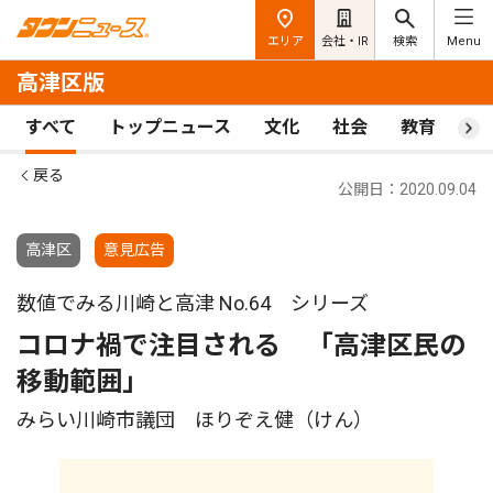
エリア
会社・IR
検索
Menu
高津区版
すべて
トップニュース
文化
社会
教育
ス
戻る
公開日：2020.09.04
高津区
意見広告
数値でみる川崎と高津 No.64 シリーズ
コロナ禍で注目される 「高津区民の
移動範囲」
みらい川崎市議団 ほりぞえ健（けん）