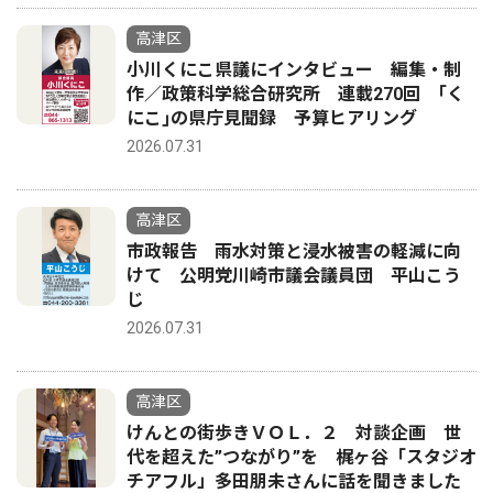
高津区
小川くにこ県議にインタビュー 編集・制
作／政策科学総合研究所 連載270回 ｢く
にこ｣の県庁見聞録 予算ヒアリング
2026.07.31
高津区
市政報告 雨水対策と浸水被害の軽減に向
けて 公明党川崎市議会議員団 平山こう
じ
2026.07.31
高津区
けんとの街歩きＶＯＬ．２ 対談企画 世
代を超えた”つながり”を 梶ヶ谷「スタジオ
チアフル」多田朋未さんに話を聞きました