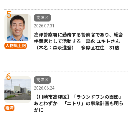
5
高津区
2026.07.31
高津警察署に勤務する警察官であり、総合
格闘家として活動する 森永 ユキトさん
人物風土記
（本名：森永進登） 多摩区在住 31歳
6
高津区
2026.06.24
【川崎市高津区】「ラウンドワンの面影」
あとわずか 「ニトリ」の事業計画も明ら
経済
かに