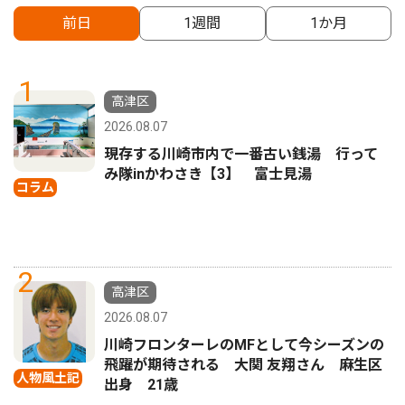
前日
1週間
1か月
1
高津区
2026.08.07
現存する川崎市内で一番古い銭湯 行って
み隊inかわさき【3】 富士見湯
コラム
2
高津区
2026.08.07
川崎フロンターレのMFとして今シーズンの
飛躍が期待される 大関 友翔さん 麻生区
人物風土記
出身 21歳