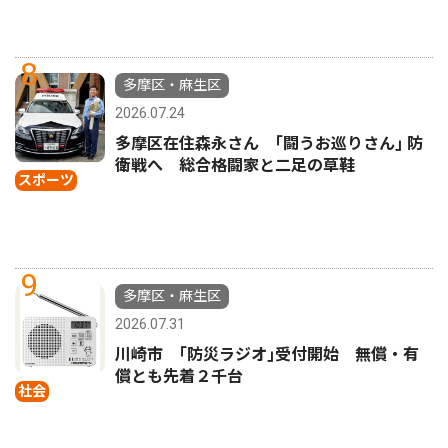
8
多摩区・麻生区
2026.07.24
多摩区在住森永さん ｢闘うお巡りさん｣ 防
衛戦へ 総合格闘家と二足の草鞋
スポーツ
9
多摩区・麻生区
2026.07.31
川崎市 ｢防災ラジオ｣受付開始 無償・有
償とも先着２千台
社会