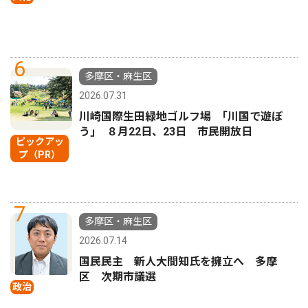
6
多摩区・麻生区
2026.07.31
川崎国際生田緑地ゴルフ場 ｢川国で遊ぼ
う｣ ８月22日、23日 市民開放日
ピックアッ
プ（PR）
7
多摩区・麻生区
2026.07.14
国民民主 新人大間知氏を擁立へ 多摩
区 次期市議選
政治