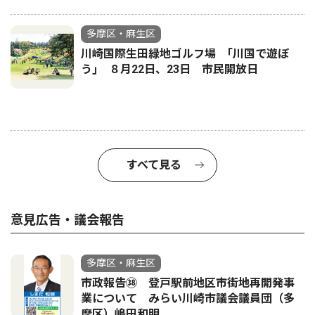
多摩区・麻生区
川崎国際生田緑地ゴルフ場 ｢川国で遊ぼ
う｣ ８月22日、23日 市民開放日
すべて見る
意見広告・議会報告
多摩区・麻生区
市政報告㊳ 登戸駅前地区市街地再開発事
業について みらい川崎市議会議員団（多
摩区）嶋田和明