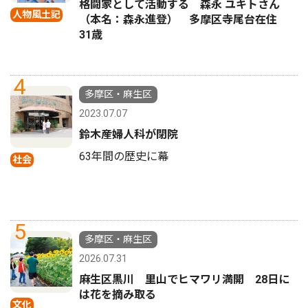
格闘家として活動する 森永 ユキトさん
人物風土記
（本名：森永進登） 多摩区寺尾台在住
31歳
4
多摩区・麻生区
2023.07.07
鈴木産婦人科が閉院
63年間の歴史に幕
社会
5
多摩区・麻生区
2026.07.31
麻生区黒川 里山でヒマワリ満開 28日に
は花を摘み取る
文化