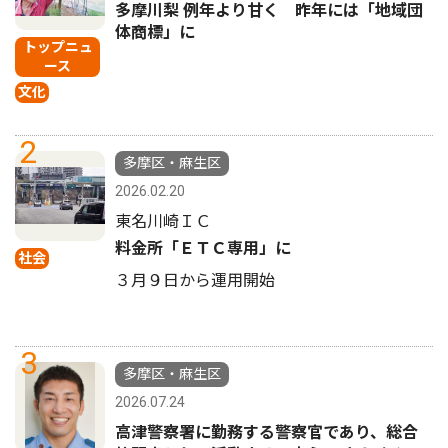
多摩川梨 例年より甘く 昨年には「地域団
体商標」に
トップニュ
ース
文化
2
多摩区・麻生区
2026.02.20
東名川崎ＩＣ
料金所「ＥＴＣ専用」に
社会
３月９日から運用開始
3
多摩区・麻生区
2026.07.24
高津警察署に勤務する警察官であり、総合