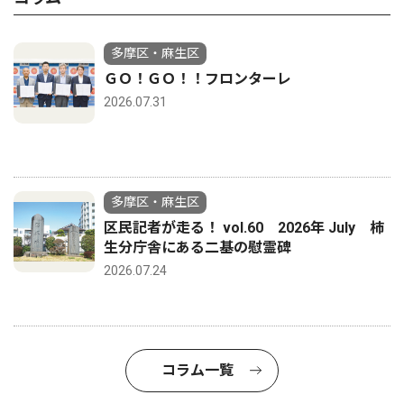
多摩区・麻生区
ＧＯ！ＧＯ！！フロンターレ
2026.07.31
多摩区・麻生区
区民記者が走る！ vol.60 2026年 July 柿
生分庁舎にある二基の慰霊碑
2026.07.24
コラム一覧