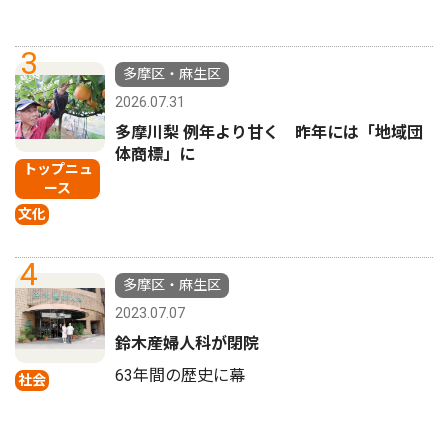
3
多摩区・麻生区
2026.07.31
多摩川梨 例年より甘く 昨年には「地域団
体商標」に
トップニュ
ース
文化
4
多摩区・麻生区
2023.07.07
鈴木産婦人科が閉院
63年間の歴史に幕
社会