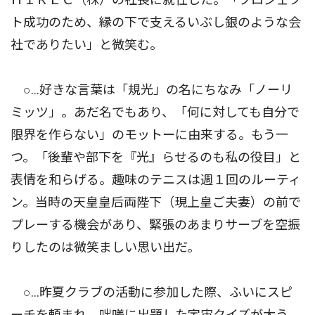
ト成功のため、縁の下で支えるいぶし銀のような会
社でありたい」と微笑む。
○…好きな言葉は「規光」の名にちなみ「ノーリ
ミッツ」。あだ名でもあり、「何に対しても自分で
限界を作らない」のモットーに由来する。もう一
つ。「後輩や部下を『光』らせるのも私の役目」と
表情を和らげる。趣味のテニスは週１回のルーティ
ン。当時の天皇皇后両陛下（現上皇ご夫妻）の前で
プレーする機会があり、緊張のあまりサーブを空振
りしたのは微笑ましい思い出だ。
○…昨夏クラブの活動に参加した際、ふいにスピ
ーチを頼まれ、咄嗟に出題した宇宙クイズが大う