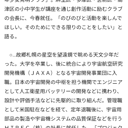
津区の小中学生が講座を通じ創作活動に励むクラブ
の会長に、今春就任。「のびのびと活動を楽しんで
ほしい。そのためにできる限りのことをしたい」と
語る。
○…故郷札幌の星空を望遠鏡で眺める天文少年だ
った。大学を卒業し、後に統合により宇宙航空研究
開発機構（ＪＡＸＡ）となる宇宙開発事業団に入
職。日本の宇宙開発の中枢を担う機関でエンジニア
として人工衛星用バッテリーの開発などに携わり、
設計や評価手法などに先駆的に取り組んだ。管理職
として米国駐在などを経て、定年退職後に、宇宙用
部品の製造や宇宙機システムの品質保証などを行う
ＨＩＲＥＣ（株）の社長に就任した。「プロジェク