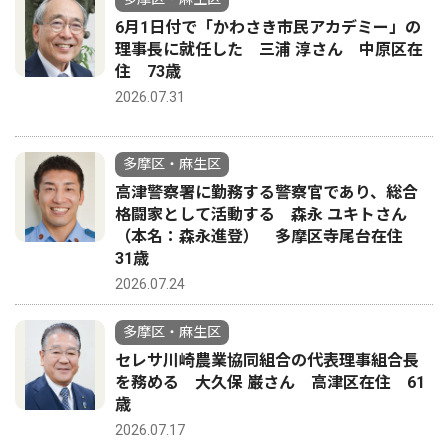
6月1日付で「かわさき市民アカデミー」の
理事長に就任した 三浦 淳さん 中原区在
住 73歳
2026.07.31
多摩区・麻生区
高津警察署に勤務する警察官であり、総合
格闘家として活動する 森永 ユキトさん
（本名：森永進登） 多摩区寺尾台在住
31歳
2026.07.24
多摩区・麻生区
セレサ川崎農業協同組合の代表理事組合長
を務める 大久保 巌さん 高津区在住 61
歳
2026.07.17