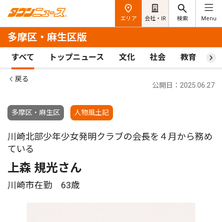
エリア
会社・IR
検索
Menu
多摩区・麻生区版
すべて
トップニュース
文化
社会
教育
ス
戻る
公開日：2025.06.27
多摩区・麻生区
人物風土記
川崎北部少年少女発明クラブの会長を４月から務め
ている
上森 規光さん
川崎市在勤 63歳