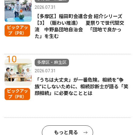
2026.07.31
【多摩区】稲田町会連合会 紹介シリーズ
【3】（賑わい推進） 夏祭りで世代間交
ピックアッ
流 中野島団地自治会 「団地で良かっ
プ（PR）
た」を生む
10
多摩区・麻生区
2026.07.31
「うちは大丈夫」が一番危険。相続を“争
族”にしないために、相続診断士が語る「笑
ピックアッ
顔相続」に必要なこととは
プ（PR）
もっと見る