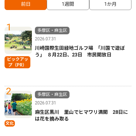
前日
1週間
1か月
1
多摩区・麻生区
2026.07.31
川崎国際生田緑地ゴルフ場 ｢川国で遊ぼ
う｣ ８月22日、23日 市民開放日
ピックアッ
プ（PR）
2
多摩区・麻生区
2026.07.31
麻生区黒川 里山でヒマワリ満開 28日に
は花を摘み取る
文化