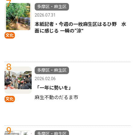
7
多摩区・麻生区
2026.07.31
本紙記者・今週の一枚麻生区はるひ野 水
面に感じる 一瞬の“涼”
文化
8
多摩区・麻生区
2026.02.06
「一年に勢いを」
麻生不動のだるま市
文化
9
多摩区・麻生区