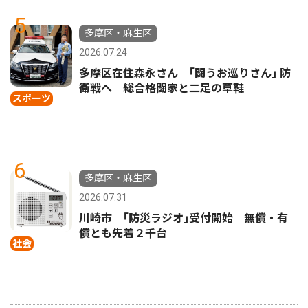
5
多摩区・麻生区
2026.07.24
多摩区在住森永さん ｢闘うお巡りさん｣ 防
衛戦へ 総合格闘家と二足の草鞋
スポーツ
6
多摩区・麻生区
2026.07.31
川崎市 ｢防災ラジオ｣受付開始 無償・有
償とも先着２千台
社会