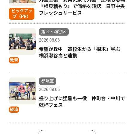
『相見積もり』で価格を確認 日野中央
ピックアッ
フレッシュサービス
プ（PR）
旭区・瀬谷区
2026.08.06
希望が丘中 高校生から「探求」学ぶ
横浜瀬谷高と連携
教育
都筑区
2026.08.06
盛り上げに猛暑も一役 仲町台・中川で
乾杯フェス
経済