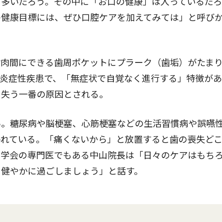
多いだろう。その中に「お口の健康」は入っているだろ
の健康目標には、ぜひ口腔ケアを加えてみては」と呼び
肉間にできる歯周ポケットにプラーク（歯垢）がたま
う炎症性疾患で、「無症状で自覚なく進行する」特徴が
を失う一番の原因とされる。
。糖尿病や脳梗塞、心筋梗塞などの生活習慣病や誤嚥
われている。「痛くないから」と放置すると歯の喪失ど
病学会の専門医でもある中山院長は「日々のケアはもち
を健やかに過ごしましょう」と話す。