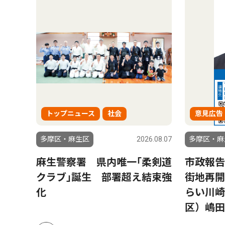
トップニュース
社会
意見広告
6.07.31
多摩区・麻生区
2026.08.07
多摩区・麻
 昨年
麻生警察署 県内唯一｢柔剣道
市政報告
クラブ｣誕生 部署超え結束強
街地再開
化
らい川崎
区）嶋田