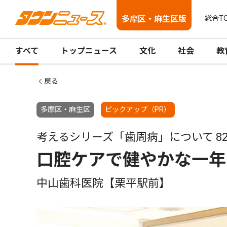
多摩区・麻生区版
総合T
すべて
トップニュース
文化
社会
教
戻る
多摩区・麻生区
ピックアップ（PR）
考えるシリーズ「歯周病」について 8
口腔ケアで健やかな一年
中山歯科医院【栗平駅前】