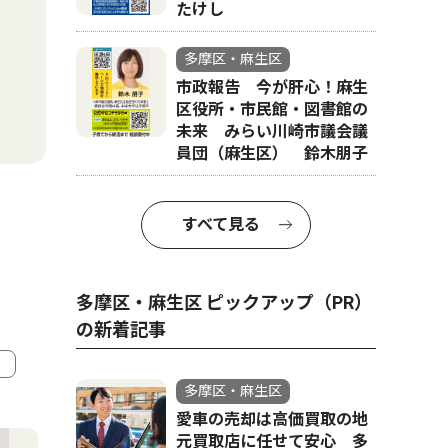
たけし
多摩区・麻生区
市政報告 今が肝心！麻生
区役所・市民館・図書館の
未来 みらい川崎市議会議
員団（麻生区） 鈴木朋子
すべて見る
多摩区・麻生区 ピックアップ（PR）
の新着記事
多摩区・麻生区
4
5
愛車の売却は高価買取の地
元買取店に任せて安心 多