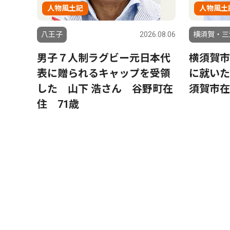
人物風土記
人物風土
八王子
2026.08.06
横須賀・三
男子７人制ラグビー元日本代
横須賀市
表に贈られるキャップを受領
に就いた
した 山下 浩さん 谷野町在
須賀市在
住 71歳