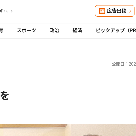
広告出稿
OPへ
育
スポーツ
政治
経済
ピックアップ（P
公開日：2026
2
を