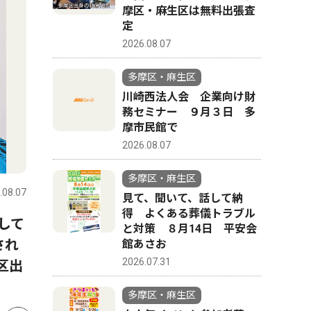
摩区・麻生区は無料出張査
定
2026.08.07
多摩区・麻生区
川崎西法人会 企業向け財
務セミナー ９月３日 多
摩市民館で
2026.08.07
スポーツ
文化
多摩区・麻生区
.08.07
多摩区・麻生区
2026.08.07
多摩区・麻
見て、聞いて、話して納
得 よくある葬儀トラブル
して
麻生アシストクラブ 「節目
多摩図書
と対策 ８月14日 平安会
され
の年にタイトルを」 練習場
すめ並ぶ
館あさお
2026.07.31
区出
で選手激励
多摩区・麻生区