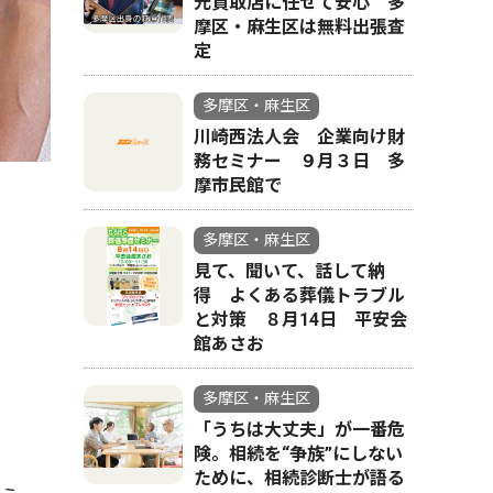
元買取店に任せて安心 多
摩区・麻生区は無料出張査
定
多摩区・麻生区
川崎西法人会 企業向け財
務セミナー ９月３日 多
摩市民館で
多摩区・麻生区
見て、聞いて、話して納
得 よくある葬儀トラブル
と対策 ８月14日 平安会
館あさお
多摩区・麻生区
「うちは大丈夫」が一番危
険。相続を“争族”にしない
ために、相続診断士が語る