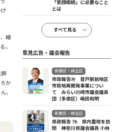
う
「笑顔相続」に必要なこと
とは
かけ
すべて見る
り、細
ある。
意見広告・議会報告
多摩区・麻生区
性肺
市政報告㊳ 登戸駅前地区
ころか
市街地再開発事業につい
ろん、
て みらい川崎市議会議員
団（多摩区）嶋田和明
多摩区・麻生区
県政報告 76 県内農地を訪
問 神奈川県議会議員 小林