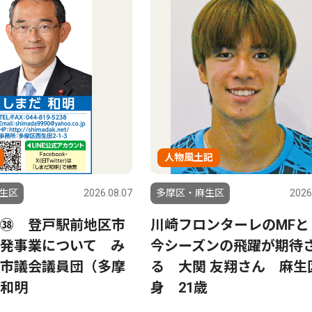
人物風土記
生区
2026.08.07
多摩区・麻生区
2026
㊳ 登戸駅前地区市
川崎フロンターレのMFと
発事業について み
今シーズンの飛躍が期待
市議会議員団（多摩
る 大関 友翔さん 麻生
和明
身 21歳