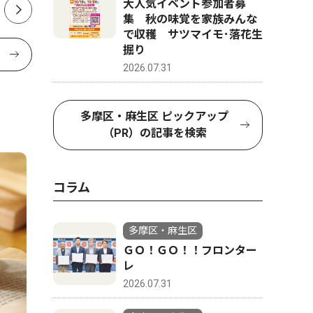
大人気イベント参加者募
集 秋の味覚を家族みんな
で収穫 サツマイモ･落花生
掘り
2026.07.31
多摩区・麻生区 ピックアップ
（PR）の記事を検索
コラム
多摩区・麻生区
ＧＯ！ＧＯ！！フロンター
レ
2026.07.31