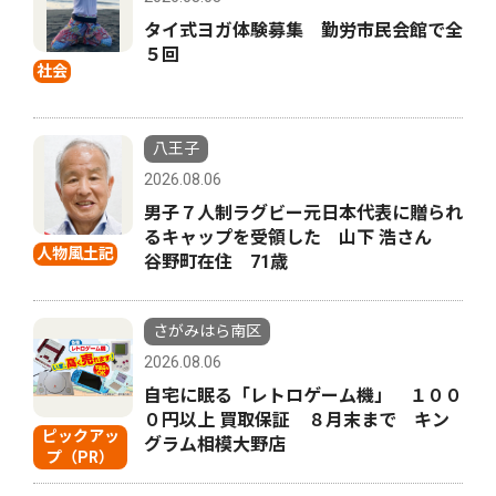
タイ式ヨガ体験募集 勤労市民会館で全
５回
社会
八王子
2026.08.06
男子７人制ラグビー元日本代表に贈られ
るキャップを受領した 山下 浩さん
人物風土記
谷野町在住 71歳
さがみはら南区
2026.08.06
自宅に眠る「レトロゲーム機」 １００
０円以上 買取保証 ８月末まで キン
ピックアッ
グラム相模大野店
プ（PR）