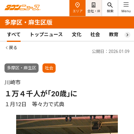
エリア
会社・IR
検索
Menu
多摩区・麻生区版
すべて
トップニュース
文化
社会
教育
ス
戻る
公開日：2026.01.09
多摩区・麻生区
社会
川崎市
１万４千人が｢20歳｣に
１月12日 等々力で式典