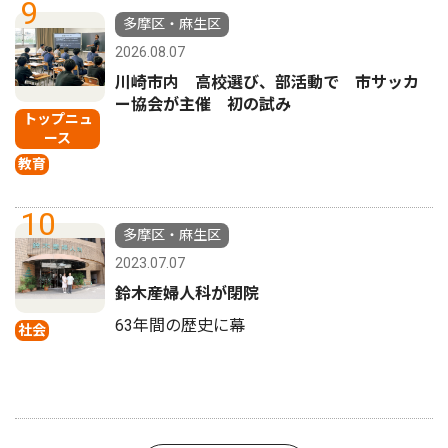
9
多摩区・麻生区
2026.08.07
川崎市内 高校選び、部活動で 市サッカ
ー協会が主催 初の試み
トップニュ
ース
教育
10
多摩区・麻生区
2023.07.07
鈴木産婦人科が閉院
63年間の歴史に幕
社会