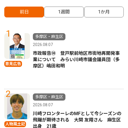
前日
1週間
1か月
1
多摩区・麻生区
2026.08.07
市政報告㊳ 登戸駅前地区市街地再開発事
業について みらい川崎市議会議員団（多
意見広告
摩区）嶋田和明
2
多摩区・麻生区
2026.08.07
川崎フロンターレのMFとして今シーズンの
飛躍が期待される 大関 友翔さん 麻生区
人物風土記
出身 21歳