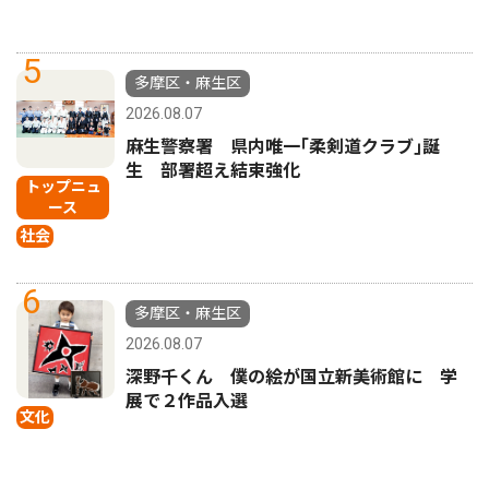
5
多摩区・麻生区
2026.08.07
麻生警察署 県内唯一｢柔剣道クラブ｣誕
生 部署超え結束強化
トップニュ
ース
社会
6
多摩区・麻生区
2026.08.07
深野千くん 僕の絵が国立新美術館に 学
展で２作品入選
文化