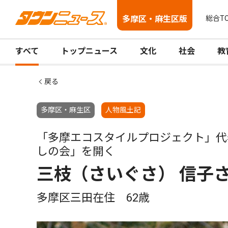
多摩区・麻生区版
総合T
すべて
トップニュース
文化
社会
教
戻る
多摩区・麻生区
人物風土記
「多摩エコスタイルプロジェクト」代
しの会」を開く
三枝（さいぐさ） 信子
多摩区三田在住 62歳