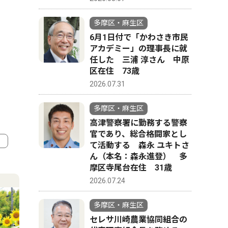
多摩区・麻生区
6月1日付で「かわさき市民
アカデミー」の理事長に就
任した 三浦 淳さん 中原
区在住 73歳
2026.07.31
多摩区・麻生区
高津警察署に勤務する警察
官であり、総合格闘家とし
て活動する 森永 ユキトさ
ん（本名：森永進登） 多
4
5
摩区寺尾台在住 31歳
2026.07.24
多摩区・麻生区
セレサ川崎農業協同組合の