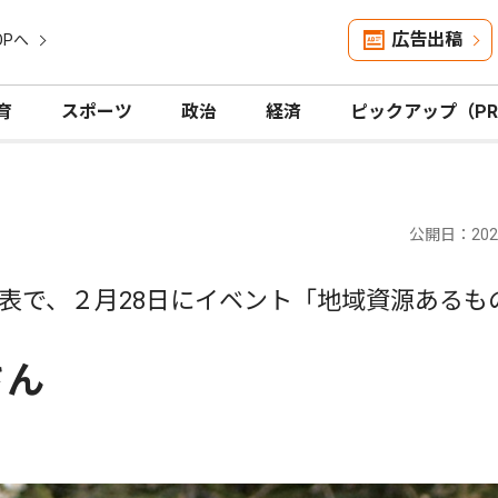
広告出稿
OPへ
育
スポーツ
政治
経済
ピックアップ（P
公開日：2026
表で、２月28日にイベント「地域資源あるも
さん