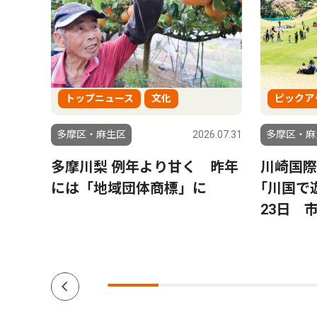
トップニュース
文化
ピックア
6.07.14
多摩区・麻生区
2026.07.31
多摩区・麻
を擁
多摩川梨 例年より甘く 昨年
川崎国
選
には「地域団体商標」に
｢川国で
23日 