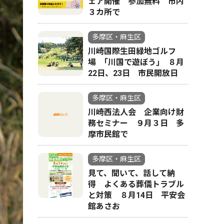
ェア開催 参加無料 市内
３カ所で
多摩区・麻生区
川崎国際生田緑地ゴルフ
場 ｢川国で遊ぼう｣ ８月
22日、23日 市民開放日
多摩区・麻生区
川崎西法人会 企業向け財
務セミナー ９月３日 多
摩市民館で
多摩区・麻生区
見て、聞いて、話して納
得 よくある葬儀トラブル
と対策 ８月14日 平安会
館あさお