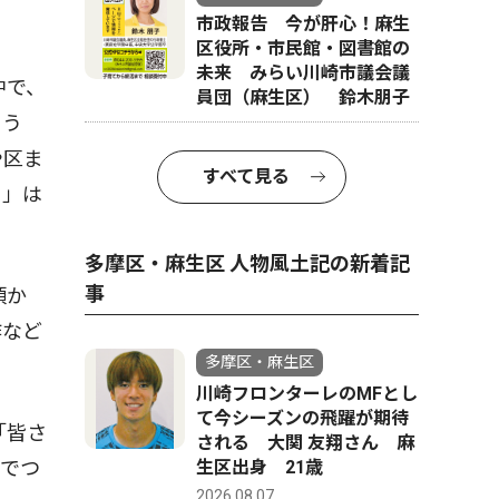
市政報告 今が肝心！麻生
区役所・市民館・図書館の
未来 みらい川崎市議会議
中で、
員団（麻生区） 鈴木朋子
よう
や区ま
すべて見る
ト」は
多摩区・麻生区 人物風土記の新着記
事
頃か
作など
多摩区・麻生区
川崎フロンターレのMFとし
て今シーズンの飛躍が期待
「皆さ
される 大関 友翔さん 麻
生区出身 21歳
域でつ
2026.08.07