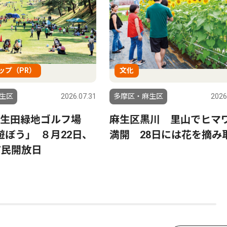
ップ（PR）
文化
生区
2026.07.31
多摩区・麻生区
2026
際生田緑地ゴルフ場
麻生区黒川 里山でヒマ
遊ぼう｣ ８月22日、
満開 28日には花を摘み
市民開放日