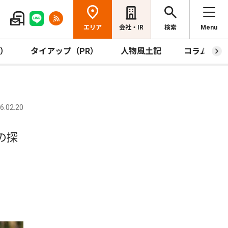
エリア
会社・IR
検索
Menu
R）
タイアップ（PR）
人物風土記
コラム
.02.20
の探