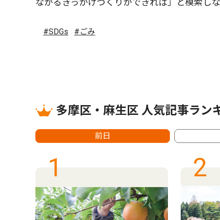
ながるきっかけづくりができれば」と模索し
#SDGs
#ごみ
多摩区・麻生区 人気記事ラン
前日
1
2