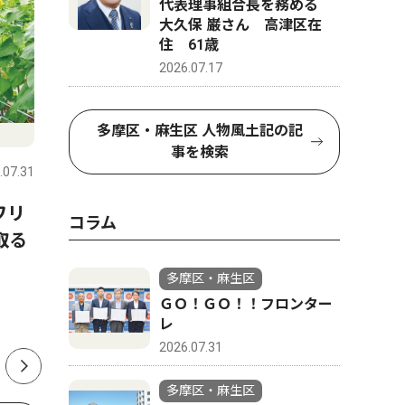
代表理事組合長を務める
大久保 巌さん 高津区在
住 61歳
2026.07.17
社会
社会
多摩区・麻生区 人物風土記の記
事を検索
.07.31
多摩区・麻生区
2023.07.07
多摩区・麻
東名川崎ＩＣ
ワリ
鈴木産婦人科が閉院
コラム
料金所「
取る
63年間の歴史に幕
３月９日か
多摩区・麻生区
ＧＯ！ＧＯ！！フロンター
レ
2026.07.31
多摩区・麻生区