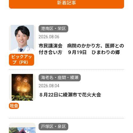
新着記事
港南区・栄区
2026.08.06
市民講演会 病院のかかり方、医師との
付き合い方 ９月19日 ひまわりの郷
ピックアッ
プ（PR）
海老名・座間・綾瀬
2026.08.04
８月22日に綾瀬市で花火大会
社会
戸塚区・泉区