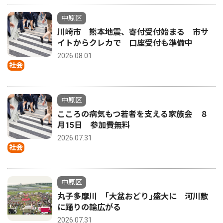
中原区
川崎市 熊本地震、寄付受付始まる 市サ
イトからクレカで 口座受付も準備中
2026.08.01
社会
中原区
こころの病気もつ若者を支える家族会 ８
月15日 参加費無料
2026.07.31
社会
中原区
丸子多摩川 ｢大盆おどり｣盛大に 河川敷
に踊りの輪広がる
2026.07.31