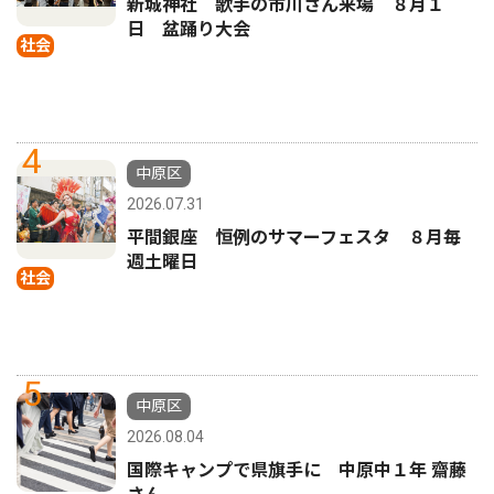
新城神社 歌手の市川さん来場 ８月１
日 盆踊り大会
社会
4
中原区
2026.07.31
平間銀座 恒例のサマーフェスタ ８月毎
週土曜日
社会
5
中原区
2026.08.04
国際キャンプで県旗手に 中原中１年 齋藤