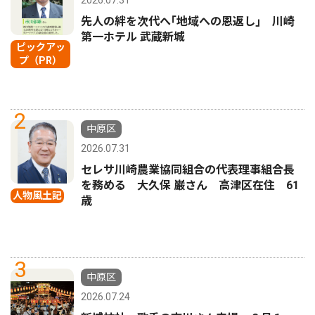
2026.07.31
先人の絆を次代へ｢地域への恩返し｣ 川崎
第一ホテル 武蔵新城
ピックアッ
プ（PR）
2
中原区
2026.07.31
セレサ川崎農業協同組合の代表理事組合長
を務める 大久保 巌さん 高津区在住 61
人物風土記
歳
3
中原区
2026.07.24