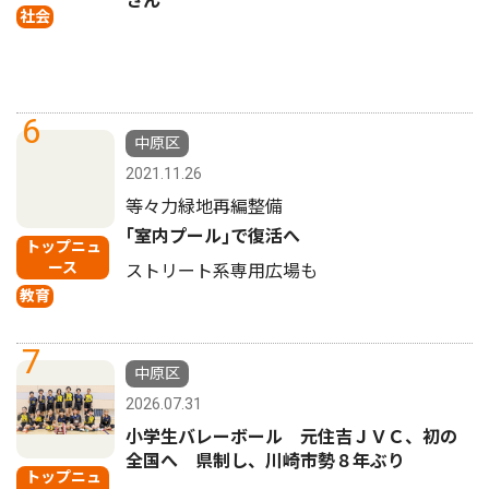
さん
社会
6
中原区
2021.11.26
等々力緑地再編整備
｢室内プール｣で復活へ
トップニュ
ース
ストリート系専用広場も
教育
7
中原区
2026.07.31
小学生バレーボール 元住吉ＪＶＣ、初の
全国へ 県制し、川崎市勢８年ぶり
トップニュ