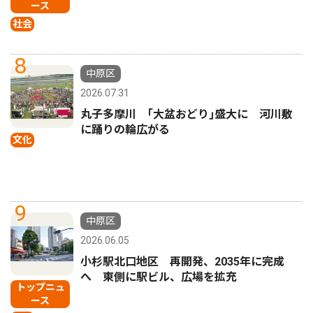
ース
社会
8
中原区
2026.07.31
丸子多摩川 ｢大盆おどり｣盛大に 河川敷
に踊りの輪広がる
文化
9
中原区
2026.06.05
小杉駅北口地区 再開発、2035年に完成
へ 東側に駅ビル、広場を拡充
トップニュ
ース