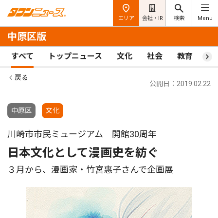
エリア
会社・IR
検索
Menu
中原区版
すべて
トップニュース
文化
社会
教育
ス
戻る
公開日：2019.02.22
中原区
文化
川崎市市民ミュージアム 開館30周年
日本文化として漫画史を紡ぐ
３月から、漫画家・竹宮惠子さんで企画展