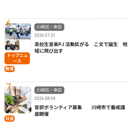
6
川崎区・幸区
2026.07.31
高校生音楽PJ 活動拡がる こ文で誕生 地
域に飛び出す
トップニュ
ース
教育
7
川崎区・幸区
2026.08.04
音訳ボランティア募集 川崎市で養成講
座開催
社会