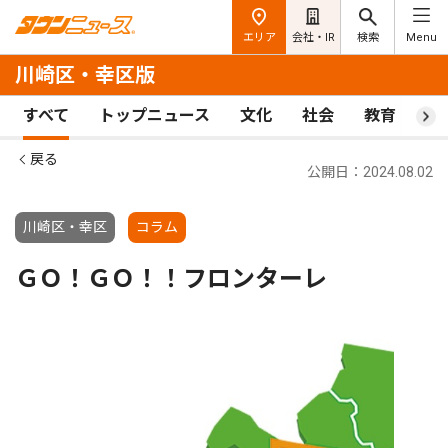
エリア
会社・IR
検索
Menu
川崎区・幸区版
すべて
トップニュース
文化
社会
教育
ス
戻る
公開日：2024.08.02
川崎区・幸区
コラム
ＧＯ！ＧＯ！！フロンターレ