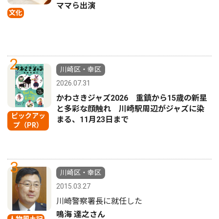
ママら出演
文化
2
川崎区・幸区
2026.07.31
かわさきジャズ2026 重鎮から15歳の新星
と多彩な顔触れ 川崎駅周辺がジャズに染
ピックアッ
まる、11月23日まで
プ（PR）
3
川崎区・幸区
2015.03.27
川崎警察署長に就任した
鳴海 達之さん
人物風土記