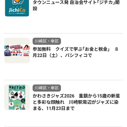
タウンニュース発 自治会サイト｢ジチカ｣開
設
川崎区・幸区
参加無料 クイズで学ぶ｢お金と税金｣ ８
月22日（土）、パシフィコで
川崎区・幸区
かわさきジャズ2026 重鎮から15歳の新星
と多彩な顔触れ 川崎駅周辺がジャズに染
まる、11月23日まで