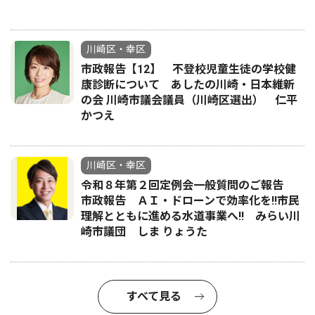
川崎区・幸区
市政報告【12】 不登校児童生徒の学校健
康診断について あしたの川崎・日本維新
の会 川崎市議会議員（川崎区選出） 仁平
かつえ
川崎区・幸区
令和８年第２回定例会一般質問のご報告
市政報告 ＡＩ・ドローンで効率化を!!市民
理解とともに進める水道事業へ!! みらい川
崎市議団 しま りょうた
すべて見る