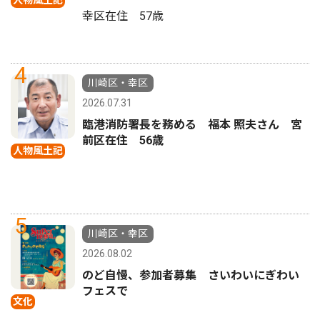
幸区在住 57歳
4
川崎区・幸区
2026.07.31
臨港消防署長を務める 福本 照夫さん 宮
前区在住 56歳
人物風土記
5
川崎区・幸区
2026.08.02
のど自慢、参加者募集 さいわいにぎわい
フェスで
文化