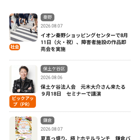
秦野
2026.08.07
イオン秦野ショッピングセンターで8月
11日（火・祝）、障害者施設の作品即
社会
売会を実施
保土ケ谷区
2026.08.06
保土ケ谷法人会 元木大介さん来たる
９月18日 セミナーで講演
ピックアッ
プ（PR）
鎌倉
2026.08.07
夏真っ盛り、極上ホテルランチ 鎌倉パ