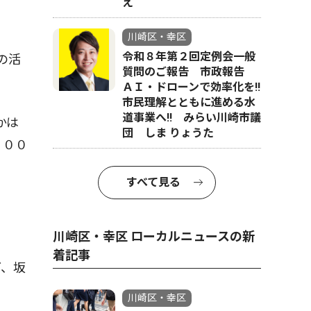
え
川崎区・幸区
令和８年第２回定例会一般
の活
質問のご報告 市政報告
ＡＩ・ドローンで効率化を!!
市民理解とともに進める水
道事業へ!! みらい川崎市議
かは
団 しま りょうた
０００
すべて見る
川崎区・幸区 ローカルニュースの新
着記事
ど、坂
川崎区・幸区