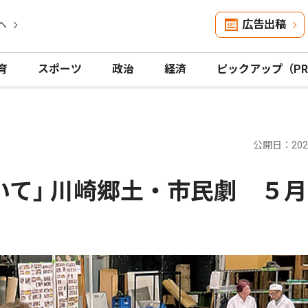
広告出稿
へ
育
スポーツ
政治
経済
ピックアップ（P
公開日：2026
いて｣ 川崎郷土・市民劇 ５