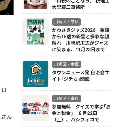
「相続のことなら」 税理士
大里慶三事務所
ハナさんハ
川崎区・幸区
かわさきジャズ2026 重鎮
から15歳の新星と多彩な顔
触れ 川崎駅周辺がジャズ
に染まる、11月23日まで
川崎区・幸区
タウンニュース発 自治会サ
イト｢ジチカ｣開設
９日
川崎区・幸区
参加無料 クイズで学ぶ｢お
金と税金｣ ８月22日
九さん
（土）、パシフィコで