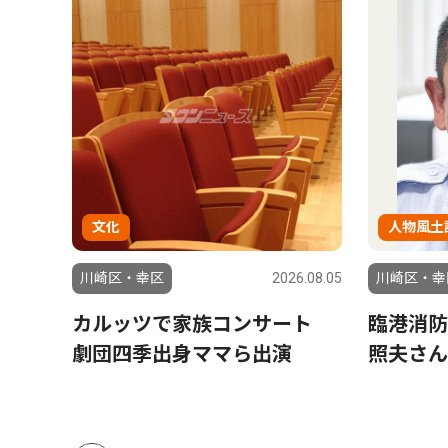
文化
人物風土
6.07.24
川崎区・幸区
2026.08.05
川崎区・幸
究拠
カルッツで家族コンサート
臨港消防
劇団四季出身ママら出演
照夫さん