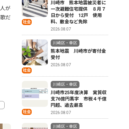
川崎市 熊本地震被災者に
0人が
一次避難住宅提供 ８月７
日から受付 12戸 使用
る歌だ
料、敷金など免除
社会
2026.08.07
川崎区・幸区
熊本地震 川崎市が寄付金
受付
2026.08.07
社会
川崎区・幸区
川崎市25年度決算 実質収
支76億円黒字 市税４千億
円超、過去最高
社会
2026.08.07
4
5
川崎区・幸区