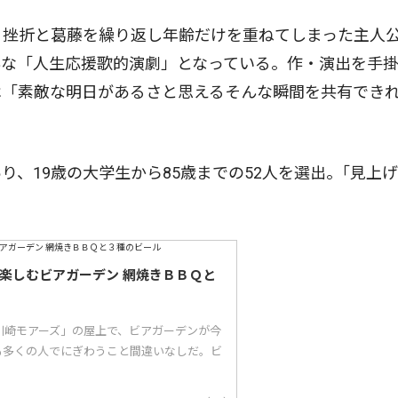
、挫折と葛藤を繰り返し年齢だけを重ねてしまった主人
んな「人生応援歌的演劇」となっている。作・演出を手
は「素敵な明日があるさと思えるそんな瞬間を共有でき
、19歳の大学生から85歳までの52人を選出。｢見上
。
で楽しむビアガーデン 網焼きＢＢＱと
川崎モアーズ」の屋上で、ビアガーデンが今
も多くの人でにぎわうこと間違いなしだ。ビ