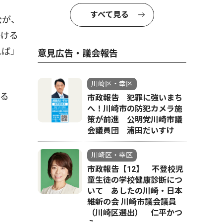
すべて見る
公が、
掛ける
れば」
意見広告・議会報告
川崎区・幸区
げる
市政報告 犯罪に強いまち
へ！川崎市の防犯カメラ施
策が前進 公明党川崎市議
会議員団 浦田だいすけ
川崎区・幸区
市政報告【12】 不登校児
童生徒の学校健康診断につ
いて あしたの川崎・日本
維新の会 川崎市議会議員
（川崎区選出） 仁平かつ