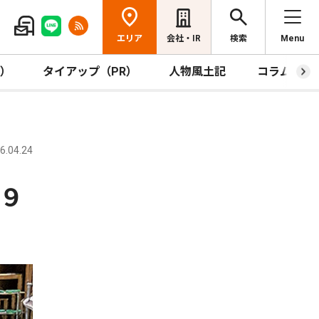
エリア
会社・IR
検索
Menu
R）
タイアップ（PR）
人物風土記
コラム
.04.24
月９