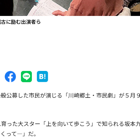
稽古に励む出演者ら
般公募した市民が演じる「川崎郷土・市民劇」が５月
れ育った大スター「上を向いて歩こう」で知られる坂本
くって―」だ。