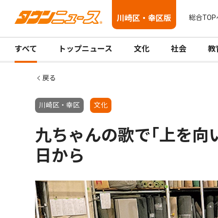
川崎区・幸区版
総合TOP
すべて
トップニュース
文化
社会
教
戻る
川崎区・幸区
文化
九ちゃんの歌で｢上を向
日から