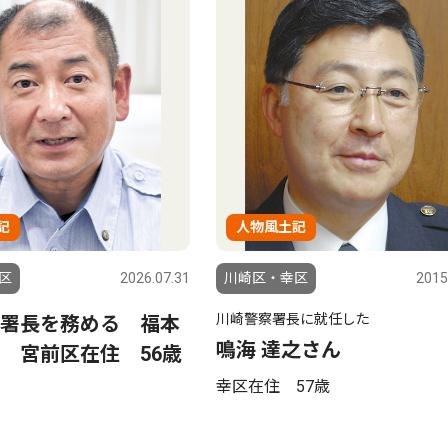
記
人物風土記
区
2026.07.31
川崎区・幸区
2015
川崎警察署長に就任した
署長を務める 福本
鳴海 達之さん
 宮前区在住 56歳
幸区在住 57歳