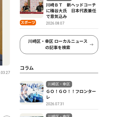
川崎ＢＴ 新ヘッドコーチ
に桶谷大氏 日本代表兼任
で意気込み
スポーツ
2026.08.07
川崎区・幸区 ローカルニュース
の記事を検索
ピックアップ（PR）
教育
コラム
.03.27
川崎区・幸区
2026.07.31
川崎区・幸
かわさきジャズ2026 重鎮か
鉄の製造
川崎区・幸区
ＧＯ！ＧＯ！！フロンター
ら15歳の新星と多彩な顔触
Ｅで、夏
レ
れ 川崎駅周辺がジャズに染
2026.07.31
まる、11月23日まで
川崎区・幸区