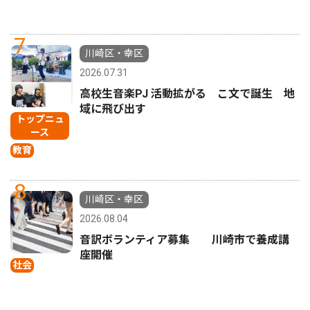
7
川崎区・幸区
2026.07.31
高校生音楽PJ 活動拡がる こ文で誕生 地
域に飛び出す
トップニュ
ース
教育
8
川崎区・幸区
2026.08.04
音訳ボランティア募集 川崎市で養成講
座開催
社会