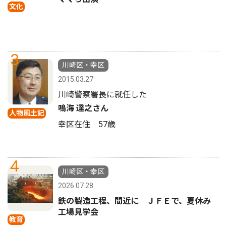
文化
3
川崎区・幸区
2015.03.27
川崎警察署長に就任した
鳴海 達之さん
人物風土記
幸区在住 57歳
4
川崎区・幸区
2026.07.28
鉄の製造工程、間近に ＪＦＥで、夏休み
工場見学会
教育