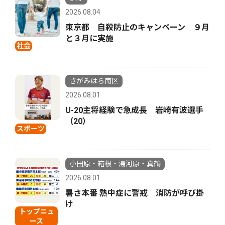
2026.08.04
東京都 自殺防止のキャンペーン ９月
と３月に実施
社会
さがみはら南区
2026.08.01
U-20主将経験で急成長 岩崎有波選手
（20）
スポーツ
小田原・箱根・湯河原・真鶴
2026.08.01
暑さ本番 熱中症に警戒 消防が呼び掛
け
トップニュ
ース