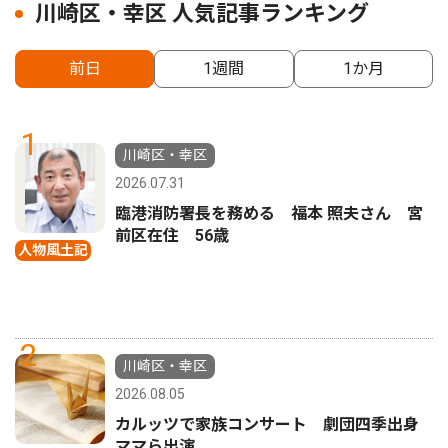
川崎区・幸区 人気記事ランキング
前日
1週間
1か月
1
川崎区・幸区
2026.07.31
臨港消防署長を務める 福本 照夫さん 宮
前区在住 56歳
人物風土記
2
川崎区・幸区
2026.08.05
カルッツで家族コンサート 劇団四季出身
ママら出演