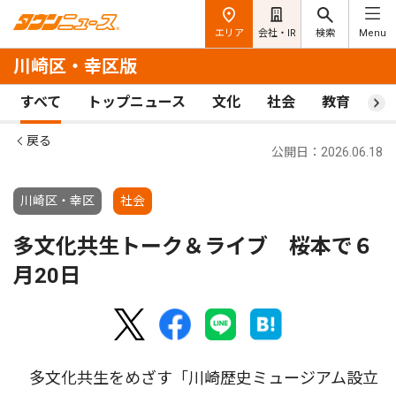
エリア
会社・IR
検索
Menu
川崎区・幸区版
すべて
トップニュース
文化
社会
教育
ス
戻る
公開日：2026.06.18
川崎区・幸区
社会
多文化共生トーク＆ライブ 桜本で６
月20日
多文化共生をめざす「川崎歴史ミュージアム設立