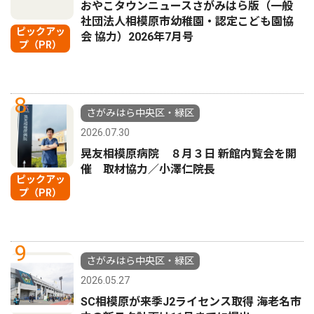
おやこタウンニュースさがみはら版（一般
社団法人相模原市幼稚園・認定こども園協
ピックアッ
会 協力）2026年7月号
プ（PR）
8
さがみはら中央区・緑区
2026.07.30
晃友相模原病院 ８月３日 新館内覧会を開
催 取材協力／小澤仁院長
ピックアッ
プ（PR）
9
さがみはら中央区・緑区
2026.05.27
SC相模原が来季J2ライセンス取得 海老名市