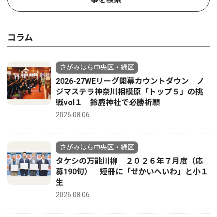
コラム
さがみはら中央区・緑区
2026-27WEリーグ開幕カウントダウン ノ
ジマステラ神奈川相模原「トップ５」の挑
戦vol１ 鈴鹿神社で必勝祈願
2026.08.06
さがみはら中央区・緑区
タケシの万能川柳 ２０２６年７月度（応
募190句） 短冊に「せかいへいわ」と小１
生
2026.08.06