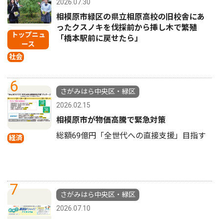
2026.07.30
相模原市緑区の県立相原高校の旧校舎にあ
ったクスノキを伐採前から挿し木で繁殖
トップニュ
「橋本駅前に戻せたら」
ース
社会
6
さがみはら中央区・緑区
2026.02.15
相模原市が物価高騰で緊急対策
総額69億円「全世代への直接支援」目指す
経済
7
さがみはら中央区・緑区
2026.07.10