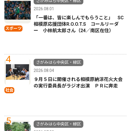
さがみはら中央区・緑区
2026.08.01
「一番は、皆に楽しんでもらうこと」 SC
相模原応援団体R.O.O.T.S コールリーダ
スポーツ
ー 小林航太郎さん（24／南区在住）
4
さがみはら中央区・緑区
2026.08.04
９月５日に開催される相模原納涼花火大会
の実行委員長がラジオ出演 ＰＲに奔走
社会
5
さがみはら中央区・緑区