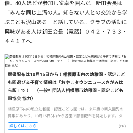
催。40人ほどが参加し雀卓を囲んだ。新田会長は
「みんな同じ上溝の人。知らない人との交流から学
ぶことも沢山ある」と話している。クラブの活動に
興味がある人は新田会長【電話】０４２・７３３・
４４１７へ。
願書配布は10月15日から！相模原市内の幼稚園・認定こど
も園選び＆子育て情報は「おやこタウンニュースさがみは
ら版」で！ （一般社団法人相模原市幼稚園・認定こども
園協会 協力）
相模原市内の私立幼稚園・認定こども園では、来年度の新入園児の
募集にあたり、10月15日(木)から各園で願書配布を開始します。タ...
詳しくはこちら
(PR)