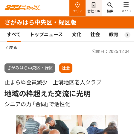
エリア
会社・IR
検索
Menu
さがみはら中央区・緑区版
すべて
トップニュース
文化
社会
教育
ス
戻る
公開日：2025.12.04
さがみはら中央区・緑区
社会
止まらぬ会員減少 上溝地区老人クラブ
地域の枠超えた交流に光明
シニアの力 ｢合同｣で活性化