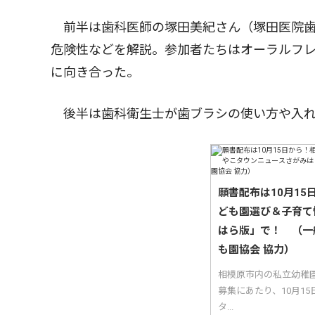
前半は歯科医師の塚田美紀さん（塚田医院歯
危険性などを解説。参加者たちはオーラルフ
に向き合った。
後半は歯科衛生士が歯ブラシの使い方や入れ
願書配布は10月1
ども園選び＆子育て
はら版」で！ （一
も園協会 協力）
相模原市内の私立幼稚
募集にあたり、10月1
タ...