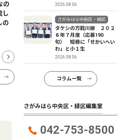
なの
展 見上げる土偶？（期間
協議会5
2026.08.06
流し
8/1〜8/30）
さがみはら中央区・緑区
しの
タケシの万能川柳 ２０２
６年７月度（応募190
句） 短冊に「せかいへい
わ」と小１生
2026.08.06
コラム一覧
さがみはら中央区・緑区編集室
042-753-8500