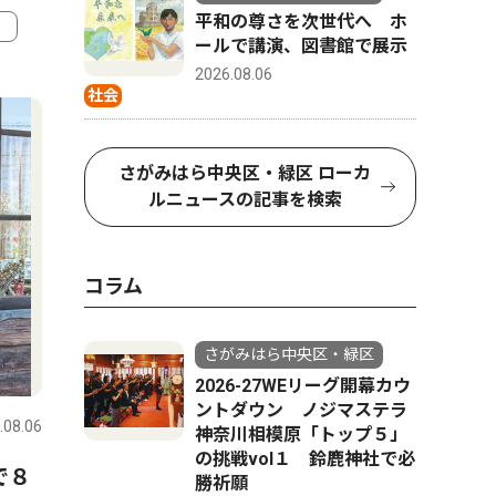
平和の尊さを次世代へ ホ
ールで講演、図書館で展示
4
5
2026.08.06
社会
さがみはら中央区・緑区 ローカ
ルニュースの記事を検索
コラム
さがみはら中央区・緑区
コラム
社会
2026-27WEリーグ開幕カウ
ントダウン ノジマステラ
.08.06
さがみはら中央区・緑区
2026.08.06
さがみはら
神奈川相模原「トップ５」
の挑戦vol１ 鈴鹿神社で必
で８
今月はこの逸品！考古市宝
「地裁相
勝祈願