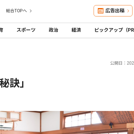
広告出稿
総合TOPへ
育
スポーツ
政治
経済
ピックアップ（P
公開日：2025
秘訣」