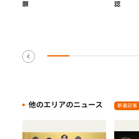
援団体
願
認
ーダー
南区在
他のエリアのニュース
新着記事