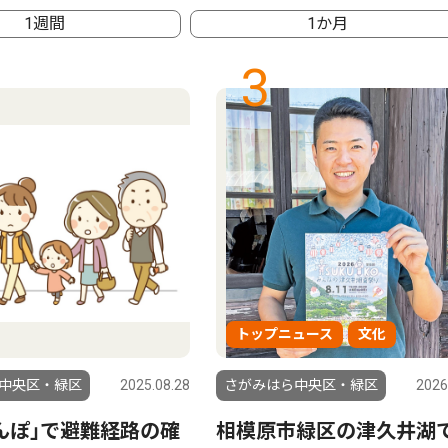
1週間
1か月
3
トップニュース
文化
中央区・緑区
2025.08.28
さがみはら中央区・緑区
2026
んぽ｣で避難経路の確
相模原市緑区の津久井湖