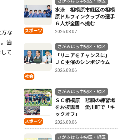
さがみはら中央区・緑区
水泳 相模原市緑区の相模
原ドルフィンクラブの選手
６人が全国へ挑む
スポーツ
2026.08.07
仕方な
切。歯
さがみはら中央区・緑区
診して
「リニアをチャンスに」
ＪＣ主催のシンポジウム
2026.08.06
社会
さがみはら中央区・緑区
ＳＣ相模原 悲願の練習場
をお披露目 愛川町で「キ
ックオフ」
スポーツ
2026.08.06
さがみはら中央区・緑区