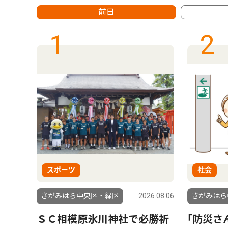
前日
1
2
スポーツ
社会
6.08.01
さがみはら中央区・緑区
2026.08.06
さがみはら
もら
ＳＣ相模原氷川神社で必勝祈
｢防災さ