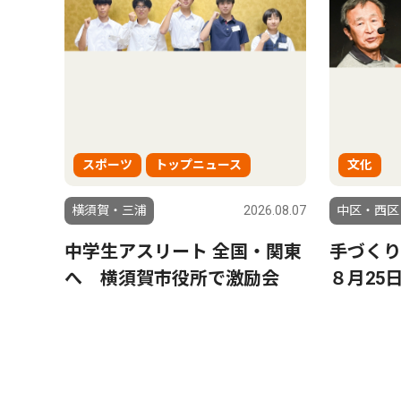
スポーツ
トップニュース
文化
横須賀・三浦
2026.08.07
中区・西区
中学生アスリート 全国・関東
手づく
へ 横須賀市役所で激励会
８月25