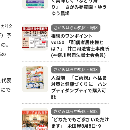
く美味しく「ぶどう狩
り」 さがみ夢農園・ゆう
ゆう農場
が12
さがみはら中央区・緑区
下）予
相続のワンポイント
vol.50 ｢配偶者居住権と
もの。
は？｣ 井口司法書士事務所
高め
(神奈川県司法書士会会員)
さがみはら中央区・緑区
入浴剤 「ご両親」へ猛暑
た代表
対策と健康づくりに ハン
切にで
プティダンプティで購入可
能
さがみはら中央区・緑区
｢どなたでもご参加いただけ
ます｣ 永田屋8月8日･9