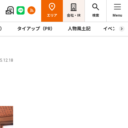
エリア
会社・IR
検索
Menu
R）
タイアップ（PR）
人物風土記
イベント
.12.18