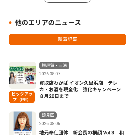
他のエリアのニュース
新着記事
横須賀・三浦
2026.08.07
買取店わかば イオン久里浜店 テレ
カ・お酒を現金化 強化キャンペーン
ピックアッ
８月20日まで
プ（PR）
鶴見区
2026.08.06
地元奉仕団体 新会長の横顔 Vol.3 和