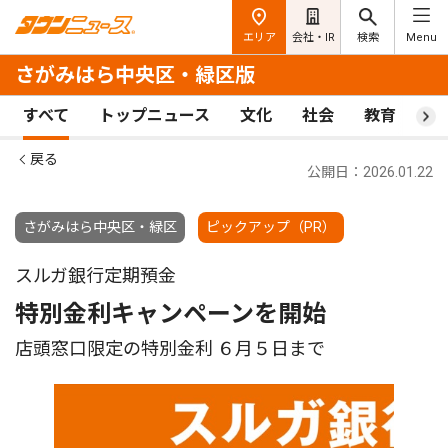
エリア
会社・IR
検索
Menu
さがみはら中央区・緑区版
すべて
トップニュース
文化
社会
教育
ス
戻る
公開日：2026.01.22
さがみはら中央区・緑区
ピックアップ（PR）
スルガ銀行定期預金
特別金利キャンペーンを開始
店頭窓口限定の特別金利 ６月５日まで