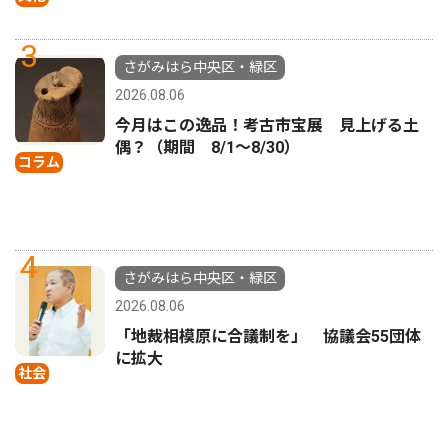
3
さがみはら中央区・緑区
2026.08.06
今月はこの逸品！考古市宝展 見上げる土
偶？（期間 8/1〜8/30）
コラム
4
さがみはら中央区・緑区
2026.08.06
「地裁相模原に合議制を」 協議会55団体
に拡大
社会