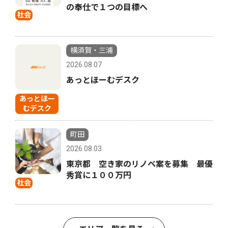
の奉仕で１つの目標へ
社会
横須賀・三浦
2026.08.07
あっとほーむデスク
あっとほー
むデスク
町田
2026.08.03
東京都 空き家のリノベ案を募集 最優
秀賞に１００万円
社会