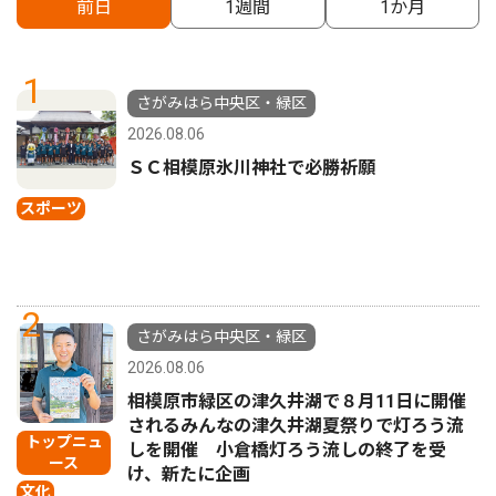
前日
1週間
1か月
1
さがみはら中央区・緑区
2026.08.06
ＳＣ相模原氷川神社で必勝祈願
スポーツ
2
さがみはら中央区・緑区
2026.08.06
相模原市緑区の津久井湖で８月11日に開催
されるみんなの津久井湖夏祭りで灯ろう流
トップニュ
しを開催 小倉橋灯ろう流しの終了を受
ース
け、新たに企画
文化