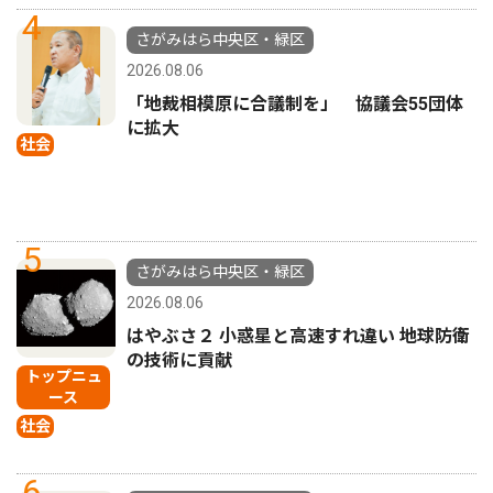
4
さがみはら中央区・緑区
2026.08.06
「地裁相模原に合議制を」 協議会55団体
に拡大
社会
5
さがみはら中央区・緑区
2026.08.06
はやぶさ２ 小惑星と高速すれ違い 地球防衛
の技術に貢献
トップニュ
ース
社会
6