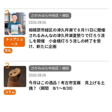
2
さがみはら中央区・緑区
2026.08.06
相模原市緑区の津久井湖で８月11日に開催
されるみんなの津久井湖夏祭りで灯ろう流
トップニュ
しを開催 小倉橋灯ろう流しの終了を受
ース
け、新たに企画
文化
3
さがみはら中央区・緑区
2026.08.06
今月はこの逸品！考古市宝展 見上げる土
偶？（期間 8/1〜8/30）
コラム