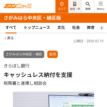
エリア
会社・IR
検索
Menu
さがみはら中央区・緑区版
すべて
トップニュース
文化
社会
教育
ス
戻る
公開日：2026.02.19
さがみはら中央区・緑区
経済
きらぼし銀行
キャッシュレス納付を支援
税務署と連携し相談会