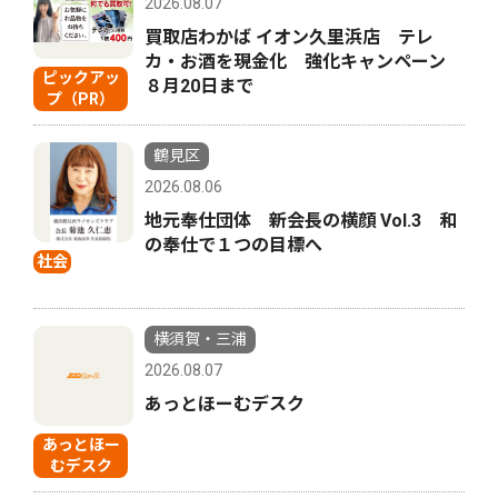
2026.08.07
買取店わかば イオン久里浜店 テレ
カ・お酒を現金化 強化キャンペーン
ピックアッ
８月20日まで
プ（PR）
鶴見区
2026.08.06
地元奉仕団体 新会長の横顔 Vol.3 和
の奉仕で１つの目標へ
社会
横須賀・三浦
2026.08.07
あっとほーむデスク
あっとほー
むデスク