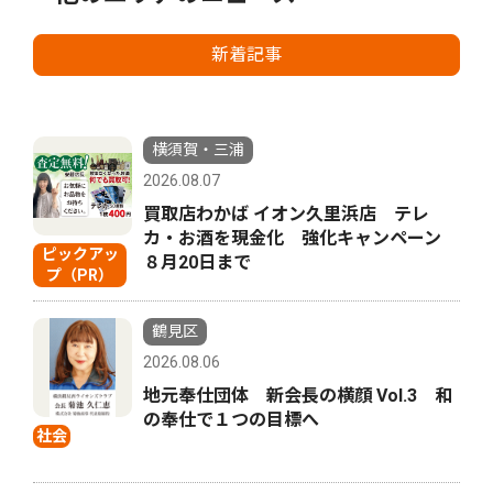
新着記事
横須賀・三浦
2026.08.07
買取店わかば イオン久里浜店 テレ
カ・お酒を現金化 強化キャンペーン
ピックアッ
８月20日まで
プ（PR）
鶴見区
2026.08.06
地元奉仕団体 新会長の横顔 Vol.3 和
の奉仕で１つの目標へ
社会