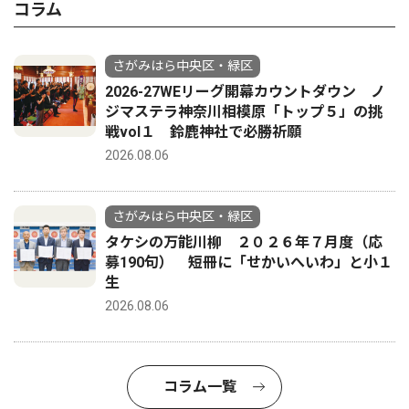
コラム
さがみはら中央区・緑区
2026-27WEリーグ開幕カウントダウン ノ
ジマステラ神奈川相模原「トップ５」の挑
戦vol１ 鈴鹿神社で必勝祈願
2026.08.06
さがみはら中央区・緑区
タケシの万能川柳 ２０２６年７月度（応
募190句） 短冊に「せかいへいわ」と小１
生
2026.08.06
コラム一覧