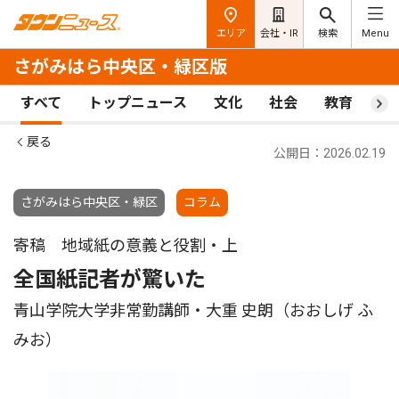
エリア
会社・IR
検索
Menu
さがみはら中央区・緑区版
すべて
トップニュース
文化
社会
教育
ス
戻る
公開日：2026.02.19
さがみはら中央区・緑区
コラム
寄稿 地域紙の意義と役割・上
全国紙記者が驚いた
青山学院大学非常勤講師・大重 史朗（おおしげ ふ
みお）