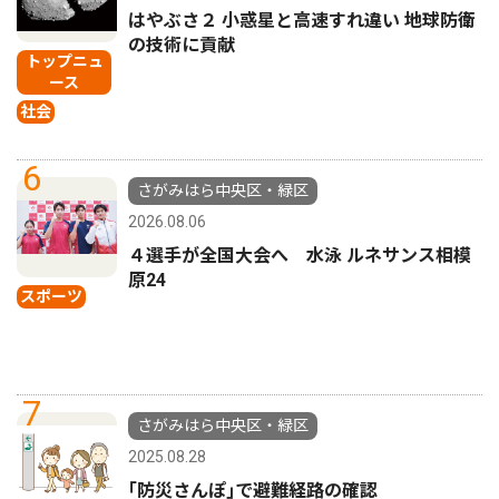
はやぶさ２ 小惑星と高速すれ違い 地球防衛
の技術に貢献
トップニュ
ース
社会
6
さがみはら中央区・緑区
2026.08.06
４選手が全国大会へ 水泳 ルネサンス相模
原24
スポーツ
7
さがみはら中央区・緑区
2025.08.28
｢防災さんぽ｣で避難経路の確認