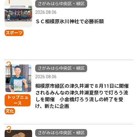
1
さがみはら中央区・緑区
2026.08.06
ＳＣ相模原氷川神社で必勝祈願
スポーツ
2
さがみはら中央区・緑区
2026.08.06
相模原市緑区の津久井湖で８月11日に開催
されるみんなの津久井湖夏祭りで灯ろう流
トップニュ
しを開催 小倉橋灯ろう流しの終了を受
ース
け、新たに企画
文化
3
さがみはら中央区・緑区