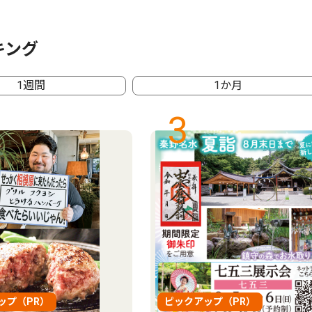
キング
1週間
1か月
3
ップ（PR）
ピックアップ（PR）