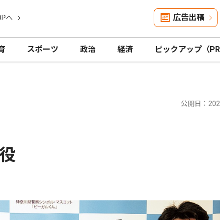
広告出稿
OPへ
育
スポーツ
政治
経済
ピックアップ（P
公開日：2024
役