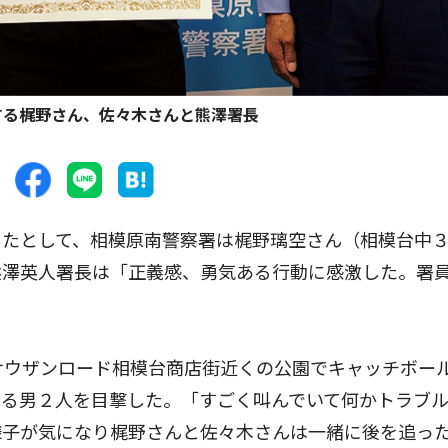
する梶野さん、佐々木さんと熊澤署長
たとして、相模原南警察署は梶野璃空さん（相模台中
熊澤英人署長は「正義感、勇気ある行動に感激した。署
サウザンロード相模台商店街近くの公園でキャッチボー
いる男２人を目撃した。「すごく叫んでいて何かトラブ
様子が気になり梶野さんと佐々木さんは一緒に後を追っ