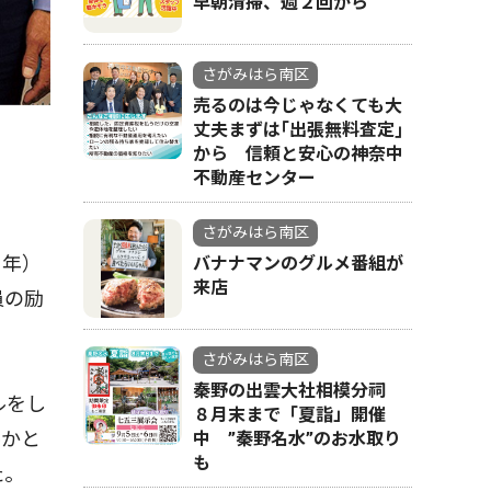
早朝清掃、週２回から
さがみはら南区
売るのは今じゃなくても大
丈夫まずは｢出張無料査定｣
から 信頼と安心の神奈中
不動産センター
さがみはら南区
３年）
バナナマンのグルメ番組が
来店
員の励
さがみはら南区
秦野の出雲大社相模分祠
ルをし
８月末まで「夏詣」開催
ルかと
中 ”秦野名水”のお水取り
も
た。