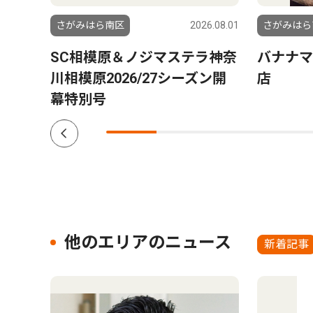
5.05.29
さがみはら南区
2026.08.01
さがみはら
SC相模原＆ノジマステラ神奈
バナナマ
川相模原2026/27シーズン開
店
幕特別号
他のエリアのニュース
新着記事