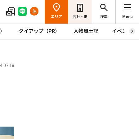
エリア
会社・IR
検索
Menu
R）
タイアップ（PR）
人物風土記
イベント
.07.18