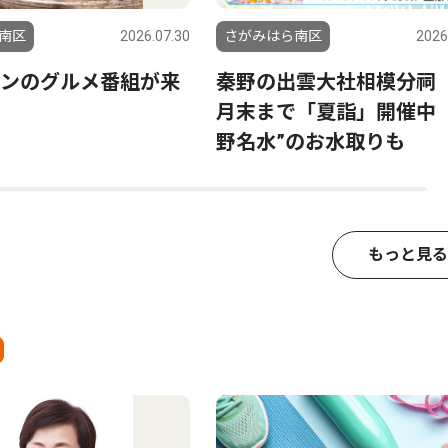
南区
2026.07.30
さがみはら南区
2026
ンのグルメ番組が来
秦野の出雲大社相模分祠
月末まで「夏詣」開催中 
野名水”のお水取りも
もっと見る