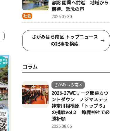
容認 開業へ前進 地域から
期待、懸念の声
社会
2026.07.30
さがみはら南区 トップニュース
の記事を検索
4
5
コラム
さがみはら南区
2026-27WEリーグ開幕カウ
ントダウン ノジマステラ
神奈川相模原「トップ５」
の挑戦vol２ 鈴鹿神社で必
勝祈願
2026.08.06
スポーツ
トップニュース
政治