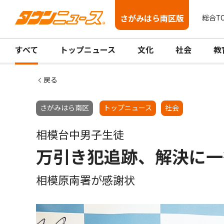
さがみはら南区版
総合T
すべて
トップニュース
文化
社会
教
戻る
さがみはら南区
トップニュース
社会
相模台中男子生徒
万引き犯追跡、解決に一
相模原南署が感謝状