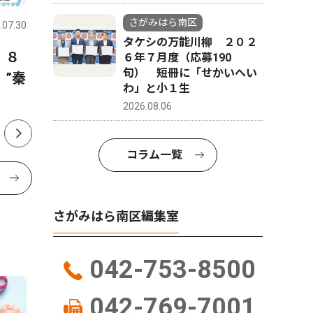
さがみはら南区
.07.30
さがみはら南区
2026.07.30
さがみはら
タケシの万能川柳 ２０２
 ８
少年軟式野球相陽クラブ 練
市議会 
６年７月度（応募190
句） 短冊に「せかいへい
”秦
習の取り組みが本に 野球指
可決 ２
わ」と小１生
南書、監修・撮影で協力
2026.08.06
コラム一覧
さがみはら南区編集室
042-753-8500
042-769-7001