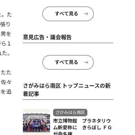
すべて見る
た。た
ス張り
は男を
意見広告・議会報告
がら１
れた。
すべて見る
とたた
、佐々
さがみはら南区 トップニュースの新
後を追
着記事
さがみはら南区
市立博物館 プラネタリウ
ム新愛称に きらぼし ＦＧ
が命名権