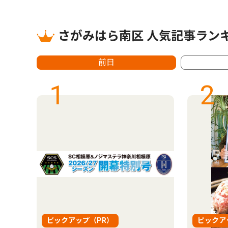
さがみはら南区 人気記事ラン
前日
1
2
ピックアップ（PR）
ピックア