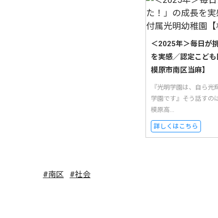
＜2025年＞毎日
を実感／認定こども
模原市南区当麻】
『光明学園は、自ら光
学園です』そう話すの
模原高...
詳しくはこちら
#南区
#社会