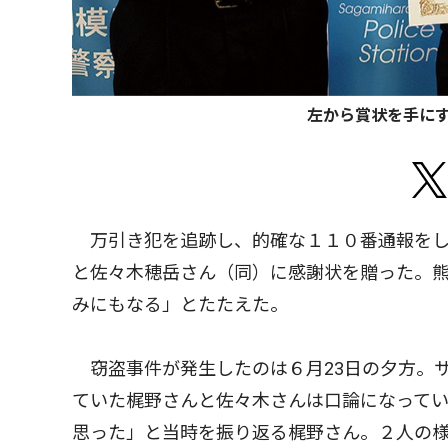
左から賞状を手に
万引き犯を追跡し、的確な１１０番通報をし
と佐々木穂岳さん（同）に感謝状を贈った。
みにもなる」とたたえた。
窃盗事件が発生したのは６月23日の夕方。
ていた梶野さんと佐々木さんは口論になって
思った」と当時を振り返る梶野さん。２人の