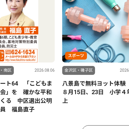
スポーツ
・南区
2026.08.06
金沢区・磯子区
2026
ート64 「こどもま
八景島で無料ヨット
会」を 確かな平和
８月15日、23日 小学４
くる 中区選出公明
上
員 福島直子