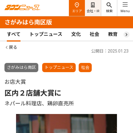
エリア
会社・IR
検索
Menu
さがみはら南区版
すべて
トップニュース
文化
社会
教育
ス
戻る
公開日：2025.01.23
さがみはら南区
トップニュース
社会
お店大賞
区内２店舗大賞に
ネパール料理店、鶏卵直売所