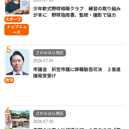
少年軟式野球相陽クラブ 練習の取り組み
が本に 野球指南書、監修・撮影で協力
スポーツ
トップニュ
ース
5
さがみはら南区
2026.07.09
市議会 折笠市議に辞職勧告可決 ２度逮
捕発覚受け
政治
6
さがみはら南区
2026.07.30