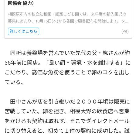
園協会 協力）
相模原市内の私立幼稚園・認定こども園では、来年度の新入園児の
募集にあたり、10月15日(木)から各園で願書配布を開始します。タ...
詳しくはこちら
(PR)
同所は養鶏場を営んでいた先代の父・紘さんが約
35年前に開店。「良い餌・環境・水を維持する」に
こだわり、高価な魚粉を使うことで卵のコクを出し
ている。
田中さんが店を引き継いだ２０００年頃は販売に
苦戦していた。卵を担ぎ、相模大野の飲食店へ営業
をかけるも契約は取れず。そこでダイレクトメール
に切り替えると、初めて１件の契約に成功した。試