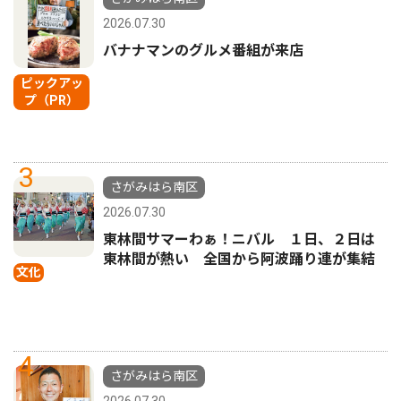
2026.07.30
バナナマンのグルメ番組が来店
ピックアッ
プ（PR）
3
さがみはら南区
2026.07.30
東林間サマーわぁ！ニバル １日、２日は
東林間が熱い 全国から阿波踊り連が集結
文化
4
さがみはら南区
2026.07.30