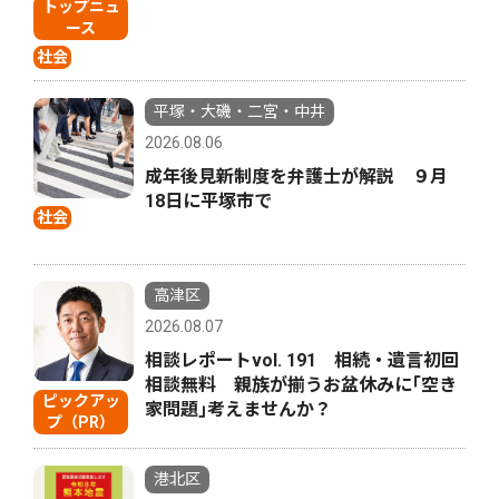
トップニュ
ース
社会
平塚・大磯・二宮・中井
2026.08.06
成年後見新制度を弁護士が解説 ９月
18日に平塚市で
社会
高津区
2026.08.07
相談レポートvol. 191 相続・遺言初回
相談無料 親族が揃うお盆休みに｢空き
ピックアッ
家問題｣考えませんか？
プ（PR）
港北区