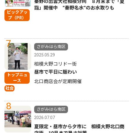
秦野の出雲大社相模分祠 ８月末まで「夏
詣」開催中 ”秦野名水”のお水取りも
ピックアッ
プ（PR）
7
さがみはら南区
2025.05.29
相模大野コリドー街
昼市で平日に賑わい
トップニュ
ース
北口商店会が定期開催
社会
8
さがみはら南区
2026.07.07
夏限定・昼市から夕市に 相模大野北口商