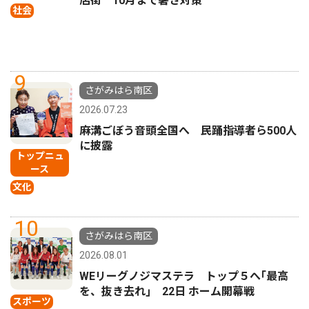
店街 10月まで暑さ対策
社会
9
さがみはら南区
2026.07.23
麻溝ごぼう音頭全国へ 民踊指導者ら500人
に披露
トップニュ
ース
文化
10
さがみはら南区
2026.08.01
WEリーグノジマステラ トップ５へ｢最高
を、抜き去れ｣ 22日 ホーム開幕戦
スポーツ