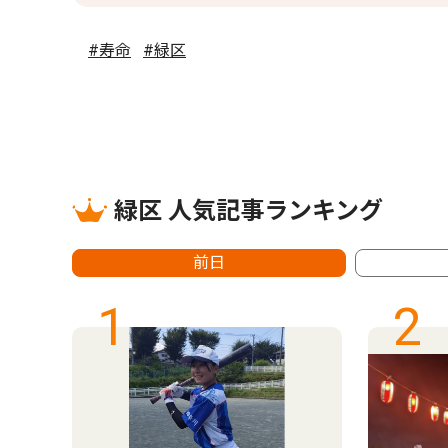
#寿命
#緑区
緑区 人気記事ランキング
前日
1
2