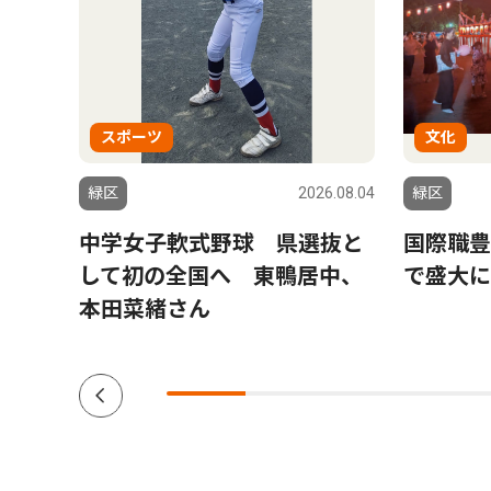
スポーツ
文化
6.07.30
緑区
2026.08.04
緑区
変わ
中学女子軟式野球 県選抜と
国際職豊
多世
して初の全国へ 東鴨居中、
で盛大に
本田菜緒さん