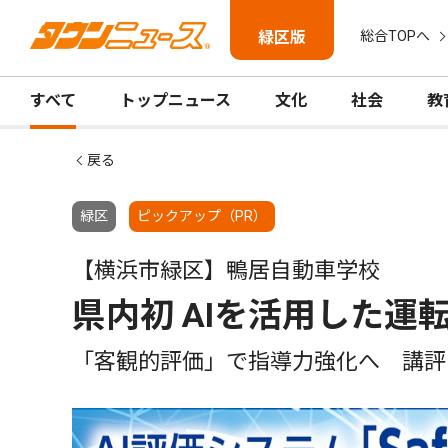
緑区版
総合TOPへ
すべて
トップニュース
文化
社会
教
戻る
緑区
ピックアップ（PR）
【横浜市緑区】鴨居自動車学校
県内初 AIを活用した運
「客観的評価」で指導力強化へ 講評