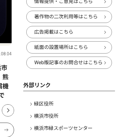
情報提供・ご意見はこちら
著作物の二次利用等はこちら
広告掲載はこちら
文化
教育
紙面の設置場所はこちら
.08.04
緑区
2026.07.30
緑区
Web版記事のお問合せはこちら
浜市
中山商店街協同組合 雨上が
玄海田公
、熊
りに響く盆踊り やぐら囲み
熱中ザリ
外部リンク
償機
笑顔の輪
で環境守
で
緑区役所
横浜市役所
横浜市緑スポーツセンター