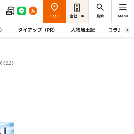
エリア
会社・IR
検索
Menu
R）
タイアップ（PR）
人物風土記
コラム
.02.26