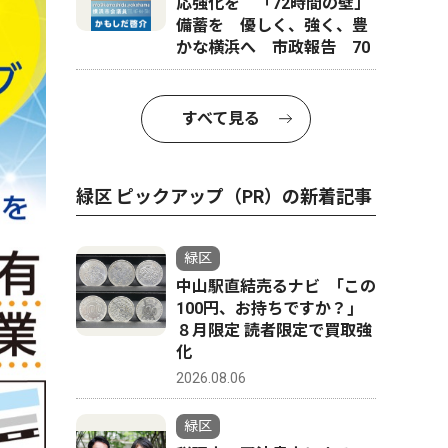
応強化を 「72時間の壁」
備蓄を 優しく、強く、豊
かな横浜へ 市政報告 70
すべて見る
緑区 ピックアップ（PR）の新着記事
緑区
中山駅直結売るナビ ｢この
100円、お持ちですか？｣
８月限定 読者限定で買取強
化
2026.08.06
緑区