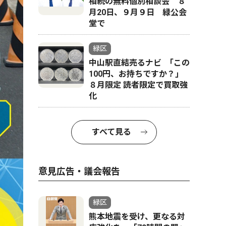
相続の無料個別相談会 ８
月20日、９月９日 緑公会
堂で
緑区
中山駅直結売るナビ ｢この
100円、お持ちですか？｣
８月限定 読者限定で買取強
化
すべて見る
意見広告・議会報告
緑区
熊本地震を受け、更なる対