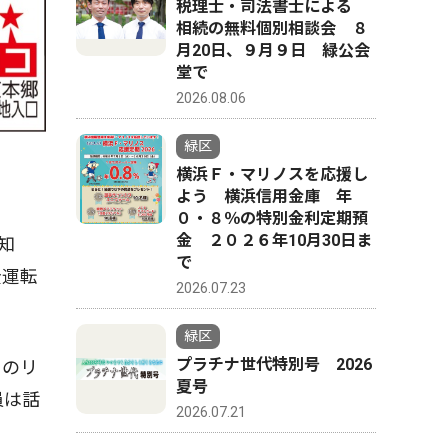
税理士・司法書士による
相続の無料個別相談会 ８
月20日、９月９日 緑公会
堂で
2026.08.06
緑区
横浜Ｆ・マリノスを応援し
よう 横浜信用金庫 年
０・８％の特別金利定期預
金 ２０２６年10月30日ま
知
で
全運転
2026.07.23
緑区
プラチナ世代特別号 2026
タのリ
夏号
員は話
2026.07.21