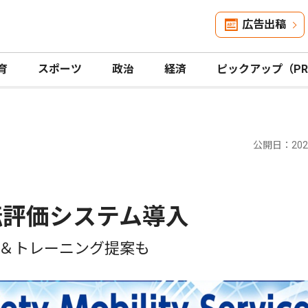
広告出稿
育
スポーツ
政治
経済
ピックアップ（P
公開日：2026
転評価システム導入
＆トレーニング提案も