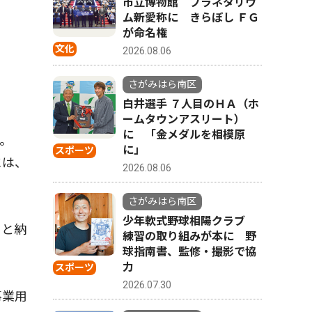
市立博物館 プラネタリウ
ム新愛称に きらぼし ＦＧ
が命名権
文化
2026.08.06
さがみはら南区
白井選手 ７人目のＨＡ（ホ
ームタウンアスリート）
に 「金メダルを相模原
。
に」
スポーツ
には、
2026.08.06
さがみはら南区
少年軟式野球相陽クラブ
さと納
練習の取り組みが本に 野
球指南書、監修・撮影で協
力
スポーツ
2026.07.30
事業用