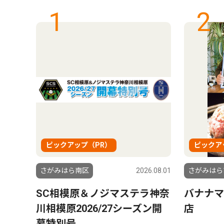
1
2
ピックアップ（PR）
ピックア
6.08.01
さがみはら南区
2026.08.01
さがみはら
 トッ
SC相模原＆ノジマステラ神奈
バナナマ
れ｣
川相模原2026/27シーズン開
店
幕特別号