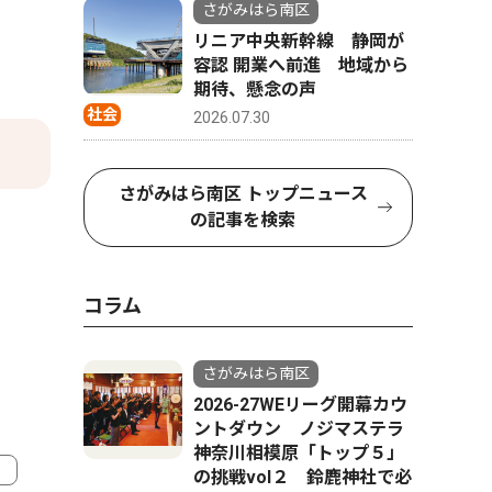
さがみはら南区
リニア中央新幹線 静岡が
容認 開業へ前進 地域から
期待、懸念の声
社会
2026.07.30
さがみはら南区 トップニュース
の記事を検索
コラム
さがみはら南区
2026-27WEリーグ開幕カウ
ントダウン ノジマステラ
神奈川相模原「トップ５」
の挑戦vol２ 鈴鹿神社で必