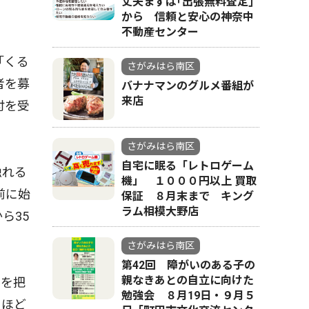
丈夫まずは｢出張無料査定｣
から 信頼と安心の神奈中
不動産センター
「くる
さがみはら南区
者を募
バナナマンのグルメ番組が
来店
付を受
さがみはら南区
自宅に眠る「レトロゲーム
触れる
機」 １０００円以上 買取
前に始
保証 ８月末まで キング
ラム相模大野店
ら35
さがみはら南区
第42回 障がいのある子の
親なきあとの自立に向けた
ルを把
勉強会 ８月19日・９月５
０ほど