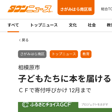
さがみはら南区版
総合T
すべて
トップニュース
文化
社会
教
戻る
さがみはら南区
トップニュース
教育
相模原市
子どもたちに本を届ける
ＣＦで寄付呼びかけ 12月まで