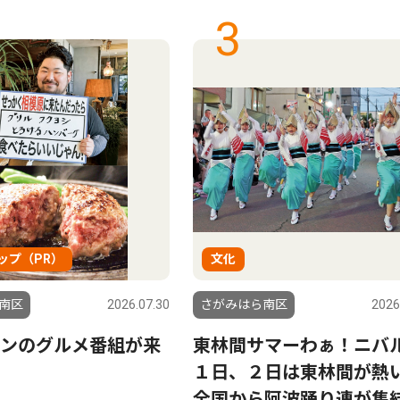
3
ップ（PR）
文化
南区
2026.07.30
さがみはら南区
2026
ンのグルメ番組が来
東林間サマーわぁ！ニ
１日、２日は東林間が
全国から阿波踊り連が集