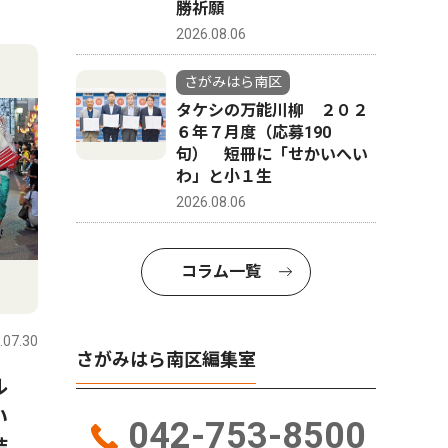
勝祈願
4
5
2026.08.06
さがみはら南区
タケシの万能川柳 ２０２
６年７月度（応募190
句） 短冊に「せかいへい
わ」と小１生
2026.08.06
コラム一覧
スポーツ
トップニュース
政治
.07.30
さがみはら南区
2026.07.30
さがみはら
さがみはら南区編集室
バル
少年軟式野球相陽クラブ 練
市議会 
熱い
習の取り組みが本に 野球指
可決 ２
042-753-8500
結
南書、監修・撮影で協力