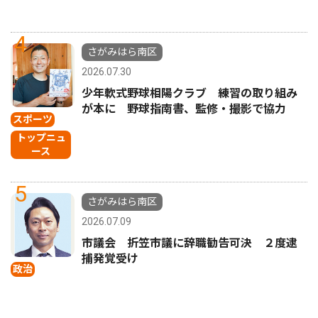
4
さがみはら南区
2026.07.30
少年軟式野球相陽クラブ 練習の取り組み
が本に 野球指南書、監修・撮影で協力
スポーツ
トップニュ
ース
5
さがみはら南区
2026.07.09
市議会 折笠市議に辞職勧告可決 ２度逮
捕発覚受け
政治