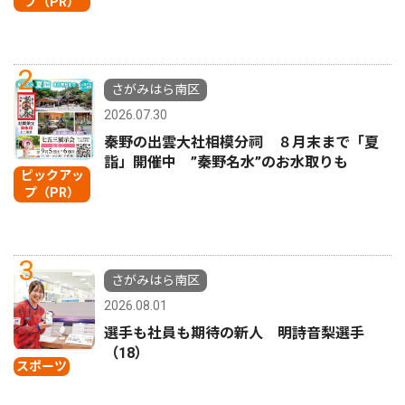
プ（PR）
2
さがみはら南区
2026.07.30
秦野の出雲大社相模分祠 ８月末まで「夏
詣」開催中 ”秦野名水”のお水取りも
ピックアッ
プ（PR）
3
さがみはら南区
2026.08.01
選手も社員も期待の新人 明詩音梨選手
（18）
スポーツ