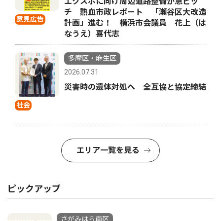
エクスポに向け周辺道路整備が急ピッ
チ 熱血市政レポート 「瀬谷区大改造
意見広告
計画」進む！ 横浜市会議員 花上（は
なうえ）喜代志
多摩区・麻生区
2026.07.31
災害時の遺体対処へ 全互協と協定締結
社会
エリア一覧を見る
ピックアップ
さがみはら南区