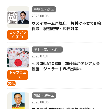
戸塚区・泉区
2026.08.06
ウスイホーム戸塚店 片付け不要で即金
買取 秘密厳守・即日対応
ピックアッ
プ（PR）
厚木・愛川・清川
2026.07.31
七沢GELATO808 加藤氏がアジア大会
優勝 ジェラートW杯出場へ
トップニュ
ース
文化
旭区・瀬谷区
2026.08.06