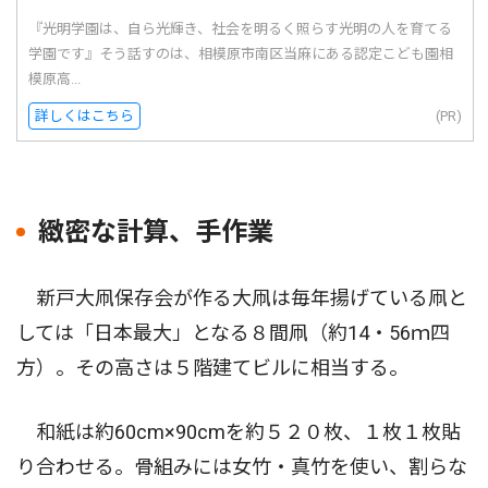
『光明学園は、自ら光輝き、社会を明るく照らす光明の人を育てる
学園です』そう話すのは、相模原市南区当麻にある認定こども園相
模原高...
詳しくはこちら
(PR)
緻密な計算、手作業
新戸大凧保存会が作る大凧は毎年揚げている凧と
しては「日本最大」となる８間凧（約14・56ｍ四
方）。その高さは５階建てビルに相当する。
和紙は約60cm×90cmを約５２０枚、１枚１枚貼
り合わせる。骨組みには女竹・真竹を使い、割らな