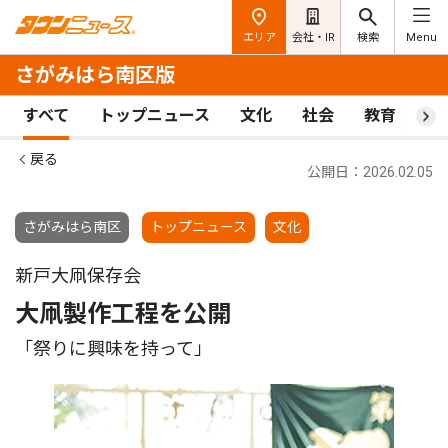
エリア
会社・IR
検索
Menu
さがみはら南区版
すべて
トップニュース
文化
社会
教育
ス
戻る
公開日：2026.02.05
さがみはら南区
トップニュース
文化
新戸大凧保存会
大凧製作工程を公開
「祭りに興味を持って」