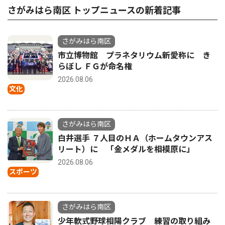
さがみはら南区 トップニュースの新着記事
さがみはら南区
市立博物館 プラネタリウム新愛称に き
らぼし ＦＧが命名権
2026.08.06
文化
さがみはら南区
白井選手 ７人目のＨＡ（ホームタウンアス
リート）に 「金メダルを相模原に」
2026.08.06
スポーツ
さがみはら南区
少年軟式野球相陽クラブ 練習の取り組み