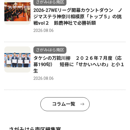
さがみはら南区
2026-27WEリーグ開幕カウントダウン ノ
ジマステラ神奈川相模原「トップ５」の挑
戦vol２ 鈴鹿神社で必勝祈願
2026.08.06
さがみはら南区
タケシの万能川柳 ２０２６年７月度（応
募190句） 短冊に「せかいへいわ」と小１
生
2026.08.06
コラム一覧
さがみはら南区編集室