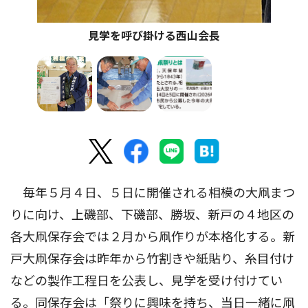
見学を呼び掛ける西山会長
毎年５月４日、５日に開催される相模の大凧まつ
りに向け、上磯部、下磯部、勝坂、新戸の４地区の
各大凧保存会では２月から凧作りが本格化する。新
戸大凧保存会は昨年から竹割きや紙貼り、糸目付け
などの製作工程日を公表し、見学を受け付けてい
る。同保存会は「祭りに興味を持ち、当日一緒に凧