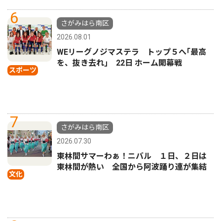
6
さがみはら南区
2026.08.01
WEリーグノジマステラ トップ５へ｢最高
を、抜き去れ｣ 22日 ホーム開幕戦
スポーツ
7
さがみはら南区
2026.07.30
東林間サマーわぁ！ニバル １日、２日は
東林間が熱い 全国から阿波踊り連が集結
文化