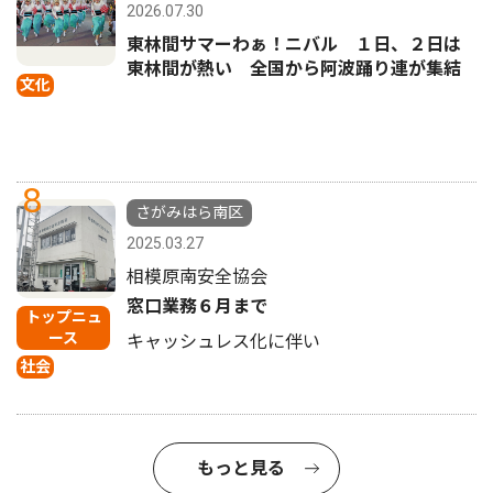
2026.07.30
東林間サマーわぁ！ニバル １日、２日は
東林間が熱い 全国から阿波踊り連が集結
文化
8
さがみはら南区
2025.03.27
相模原南安全協会
窓口業務６月まで
トップニュ
ース
キャッシュレス化に伴い
社会
もっと見る