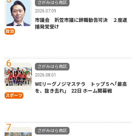
さがみはら南区
2026.07.09
市議会 折笠市議に辞職勧告可決 ２度逮
捕発覚受け
政治
6
さがみはら南区
2026.08.01
WEリーグノジマステラ トップ５へ｢最高
を、抜き去れ｣ 22日 ホーム開幕戦
スポーツ
7
さがみはら南区