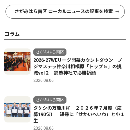
さがみはら南区 ローカルニュースの記事を検索
コラム
さがみはら南区
2026-27WEリーグ開幕カウントダウン ノ
ジマステラ神奈川相模原「トップ５」の挑
戦vol２ 鈴鹿神社で必勝祈願
2026.08.06
さがみはら南区
タケシの万能川柳 ２０２６年７月度（応
募190句） 短冊に「せかいへいわ」と小１
生
2026.08.06