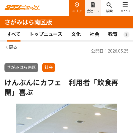
エリア
会社・IR
検索
Menu
さがみはら南区版
すべて
トップニュース
文化
社会
教育
ス
戻る
公開日：2026.05.25
さがみはら南区
社会
けんぶんにカフェ 利用者「飲食再
開」喜ぶ