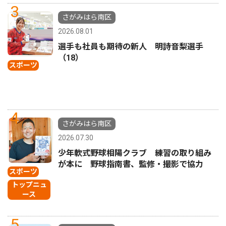
3
さがみはら南区
2026.08.01
選手も社員も期待の新人 明詩音梨選手
（18）
スポーツ
4
さがみはら南区
2026.07.30
少年軟式野球相陽クラブ 練習の取り組み
が本に 野球指南書、監修・撮影で協力
スポーツ
トップニュ
ース
5