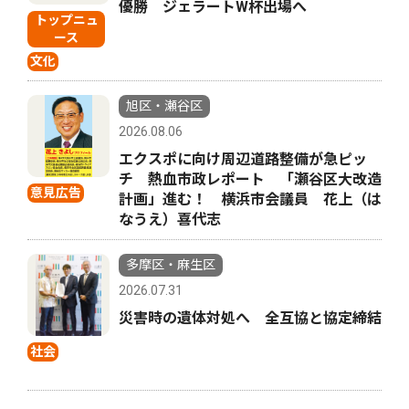
優勝 ジェラートW杯出場へ
トップニュ
ース
文化
旭区・瀬谷区
2026.08.06
エクスポに向け周辺道路整備が急ピッ
チ 熱血市政レポート 「瀬谷区大改造
意見広告
計画」進む！ 横浜市会議員 花上（は
なうえ）喜代志
多摩区・麻生区
2026.07.31
災害時の遺体対処へ 全互協と協定締結
社会