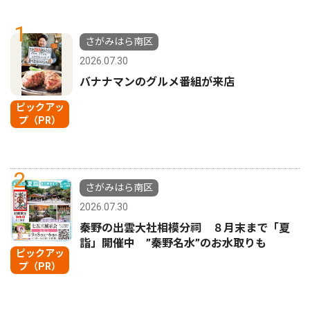
1
さがみはら南区
2026.07.30
バナナマンのグルメ番組が来店
ピックアッ
プ（PR）
2
さがみはら南区
2026.07.30
秦野の出雲大社相模分祠 ８月末まで「夏
詣」開催中 ”秦野名水”のお水取りも
ピックアッ
プ（PR）