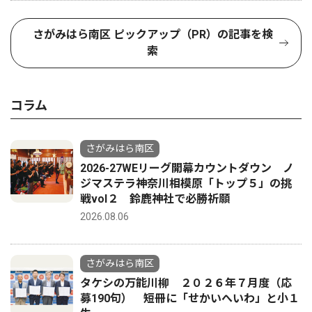
さがみはら南区 ピックアップ（PR）の記事を検
索
コラム
さがみはら南区
2026-27WEリーグ開幕カウントダウン ノ
ジマステラ神奈川相模原「トップ５」の挑
戦vol２ 鈴鹿神社で必勝祈願
2026.08.06
さがみはら南区
タケシの万能川柳 ２０２６年７月度（応
募190句） 短冊に「せかいへいわ」と小１