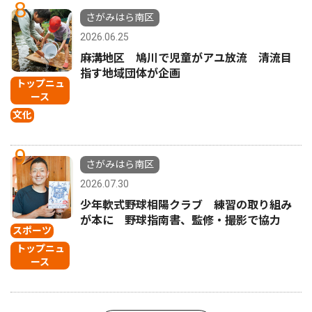
8
さがみはら南区
2026.06.25
麻溝地区 鳩川で児童がアユ放流 清流目
指す地域団体が企画
トップニュ
ース
文化
9
さがみはら南区
2026.07.30
少年軟式野球相陽クラブ 練習の取り組み
が本に 野球指南書、監修・撮影で協力
スポーツ
トップニュ
ース