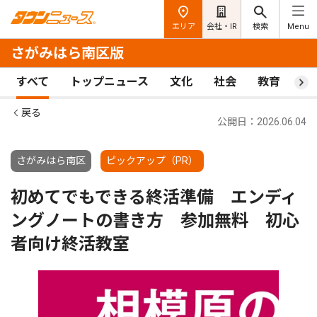
エリア
会社・IR
検索
Menu
さがみはら南区版
すべて
トップニュース
文化
社会
教育
ス
戻る
公開日：2026.06.04
さがみはら南区
ピックアップ（PR）
初めてでもできる終活準備 エンディ
ングノートの書き方 参加無料 初心
者向け終活教室