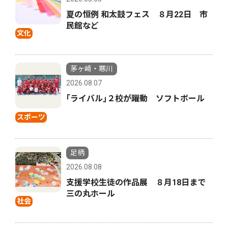
夏の恒例 和太鼓フェス ８月22日 市
民館など
文化
茅ヶ崎・寒川
2026.08.07
｢ライバル｣２校が躍動 ソフトボール
スポーツ
足柄
2026.08.08
支援学校生徒の作品展 ８月18日まで
三の丸ホール
社会