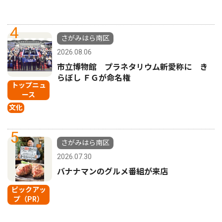
4
さがみはら南区
2026.08.06
市立博物館 プラネタリウム新愛称に き
らぼし ＦＧが命名権
トップニュ
ース
文化
5
さがみはら南区
2026.07.30
バナナマンのグルメ番組が来店
ピックアッ
プ（PR）