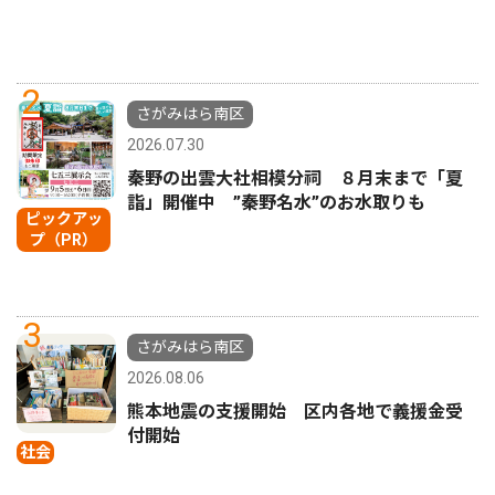
2
さがみはら南区
2026.07.30
秦野の出雲大社相模分祠 ８月末まで「夏
詣」開催中 ”秦野名水”のお水取りも
ピックアッ
プ（PR）
3
さがみはら南区
2026.08.06
熊本地震の支援開始 区内各地で義援金受
付開始
社会