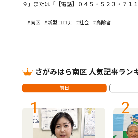
９」または「【電話】０４５・５２３・７１
#南区
#新型コロナ
#社会
#高齢者
さがみはら南区 人気記事ラン
前日
1
2