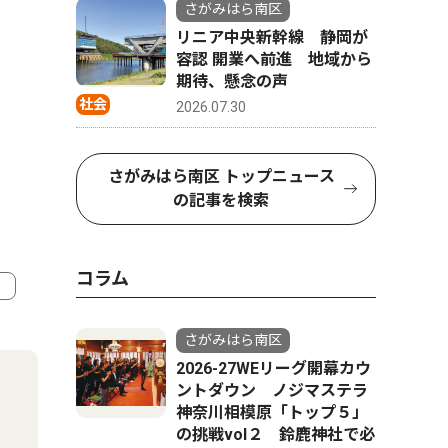
さがみはら南区
リニア中央新幹線 静岡が
容認 開業へ前進 地域から
期待、懸念の声
社会
2026.07.30
さがみはら南区 トップニュース
の記事を検索
コラム
4
5
さがみはら南区
2026-27WEリーグ開幕カウ
ントダウン ノジマステラ
神奈川相模原「トップ５」
の挑戦vol２ 鈴鹿神社で必