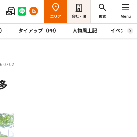
エリア
会社・IR
検索
Menu
R）
タイアップ（PR）
人物風土記
イベント
.07.02
多