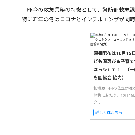
昨今の救急業務の特徴として、警防部救急課
特に昨年の冬はコロナとインフルエンザが同
願書配布は10月1
ども園選び＆子育て
はら版」で！ （一
も園協会 協力）
相模原市内の私立幼稚
募集にあたり、10月1
タ...
詳しくはこちら