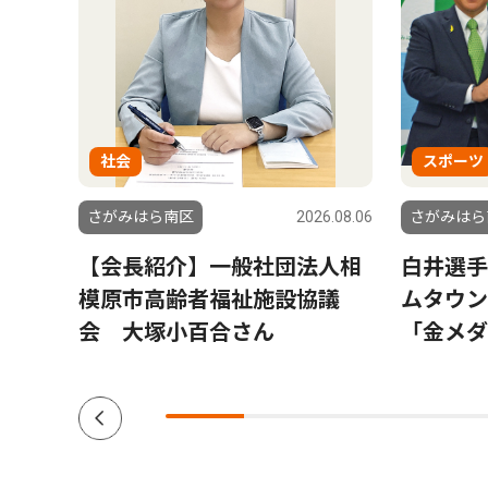
社会
スポーツ
6.08.06
さがみはら南区
2026.08.06
さがみはら
寄
【会長紹介】一般社団法人相
白井選手
回目
模原市高齢者福祉施設協議
ムタウ
会 大塚小百合さん
「金メダ