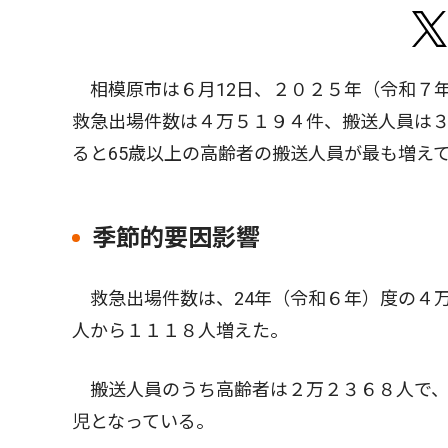
相模原市は６月12日、２０２５年（令和７
救急出場件数は４万５１９４件、搬送人員は
ると65歳以上の高齢者の搬送人員が最も増え
季節的要因影響
救急出場件数は、24年（令和６年）度の４
人から１１１８人増えた。
搬送人員のうち高齢者は２万２３６８人で、
児となっている。