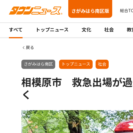
さがみはら南区版
総合T
すべて
トップニュース
文化
社会
教
戻る
さがみはら南区
トップニュース
社会
相模原市 救急出場が過
く