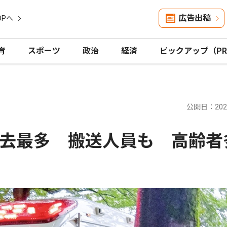
広告出稿
OPへ
育
スポーツ
政治
経済
ピックアップ（P
公開日：2026
去最多 搬送人員も 高齢者