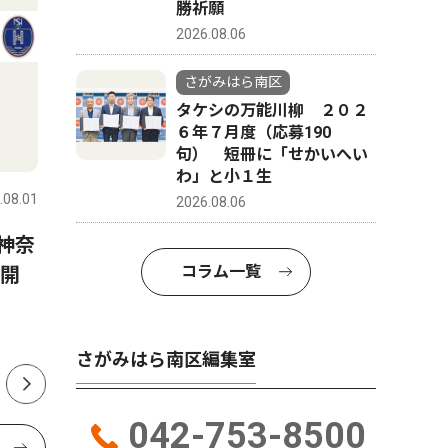
勝祈願
2026.08.06
さがみはら南区
タケシの万能川柳 ２０２
６年７月度（応募190
トップニュース
文化
文化
句） 短冊に「せかいへい
わ」と小１生
.08.01
さがみはら南区
2026.08.06
さがみはら
2026.08.06
神奈
市立博物館 プラネタリウム
木工ひろ
コラム一覧
ン開
新愛称に きらぼし ＦＧが命
社が無料
名権
さがみはら南区編集室
042-753-8500