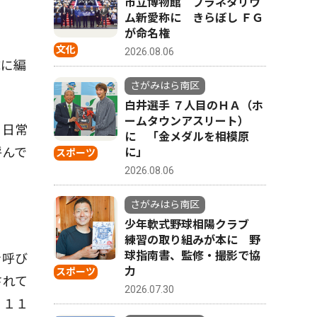
市立博物館 プラネタリウ
ム新愛称に きらぼし ＦＧ
が命名権
文化
2026.08.06
隊に編
さがみはら南区
白井選手 ７人目のＨＡ（ホ
ームタウンアスリート）
、日常
に 「金メダルを相模原
呼んで
に」
スポーツ
2026.08.06
さがみはら南区
少年軟式野球相陽クラブ
練習の取り組みが本に 野
球指南書、監修・撮影で協
を呼び
力
スポーツ
されて
2026.07.30
７１１