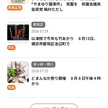
｢やまゆり園事件｣ 克服を 県議会議員
意見広告
自民党 嶋村ただし
都筑区
2026.07.29
以津院で今年も竹あかり ８月12日、
横浜市都筑区池辺町で
文化
茅ヶ崎・寒川
2026.07.23
どまんなか祭り開催 ８月８日午後４時
から
社会