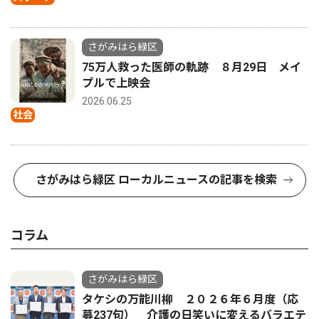
さがみはら緑区
75万人救った医師の軌跡 ８月29日 メイ
プルで上映会
2026.06.25
社会
さがみはら緑区 ローカルニュースの記事を検索
コラム
さがみはら緑区
タケシの万能川柳 ２０２６年６月度（応
募237句） 介護の日笑いに変えるバラエテ