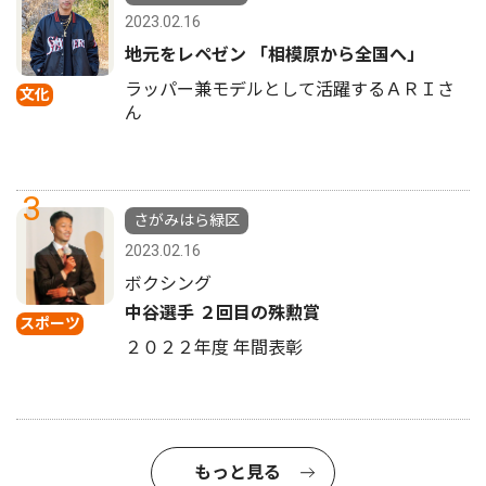
2023.02.16
地元をレペゼン 「相模原から全国へ」
ラッパー兼モデルとして活躍するＡＲＩさ
文化
ん
3
さがみはら緑区
2023.02.16
ボクシング
中谷選手 ２回目の殊勲賞
スポーツ
２０２２年度 年間表彰
もっと見る