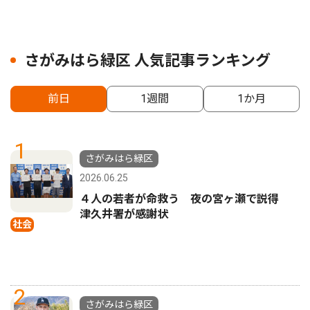
さがみはら緑区 人気記事ランキング
前日
1週間
1か月
1
さがみはら緑区
2026.06.25
４人の若者が命救う 夜の宮ヶ瀬で説得
津久井署が感謝状
社会
2
さがみはら緑区