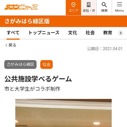
エリア
会社・IR
検索
Menu
さがみはら緑区版
すべて
トップニュース
文化
社会
教育
ス
戻る
公開日：2021.04.01
さがみはら緑区
社会
公共施設学べるゲーム
市と大学生がコラボ制作