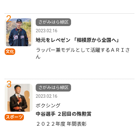
2
さがみはら緑区
2023.02.16
地元をレペゼン 「相模原から全国へ」
ラッパー兼モデルとして活躍するＡＲＩさ
文化
ん
3
さがみはら緑区
2023.02.16
ボクシング
中谷選手 ２回目の殊勲賞
スポーツ
２０２２年度 年間表彰