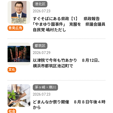
港北区
2026.07.23
すぐそばにある県政【1】 県政報告
｢やまゆり園事件｣ 克服を 県議会議員
意見広告
自民党 嶋村ただし
都筑区
2026.07.29
以津院で今年も竹あかり ８月12日、
横浜市都筑区池辺町で
文化
茅ヶ崎・寒川
2026.07.23
どまんなか祭り開催 ８月８日午後４時
から
社会