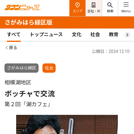
エリア
会社・IR
検索
Menu
さがみはら緑区版
すべて
トップニュース
文化
社会
教育
ス
戻る
公開日：2024.12.10
さがみはら緑区
社会
相模湖地区
ボッチャで交流
第２回「湖カフェ」