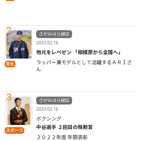
2
さがみはら緑区
2023.02.16
地元をレペゼン 「相模原から全国へ」
ラッパー兼モデルとして活躍するＡＲＩさ
文化
ん
3
さがみはら緑区
2023.02.16
ボクシング
中谷選手 ２回目の殊勲賞
スポーツ
２０２２年度 年間表彰