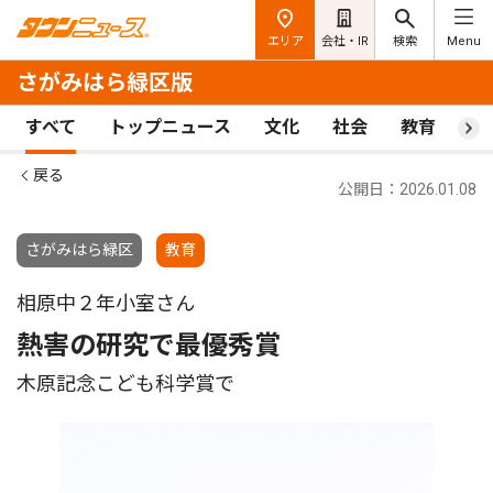
エリア
会社・IR
検索
Menu
さがみはら緑区版
すべて
トップニュース
文化
社会
教育
ス
戻る
公開日：2026.01.08
さがみはら緑区
教育
相原中２年小室さん
熱害の研究で最優秀賞
木原記念こども科学賞で