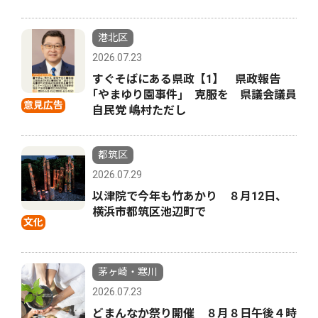
港北区
2026.07.23
すぐそばにある県政【1】 県政報告
｢やまゆり園事件｣ 克服を 県議会議員
意見広告
自民党 嶋村ただし
都筑区
2026.07.29
以津院で今年も竹あかり ８月12日、
横浜市都筑区池辺町で
文化
茅ヶ崎・寒川
2026.07.23
どまんなか祭り開催 ８月８日午後４時