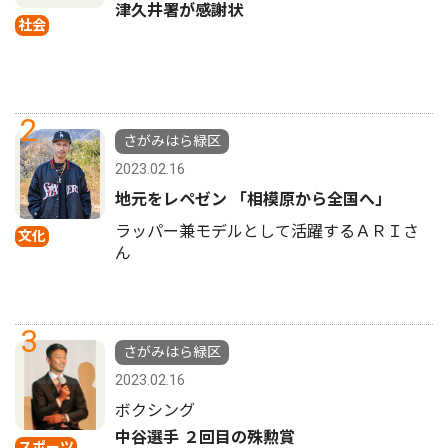
津久井署が感謝状
社会
2
さがみはら緑区
2023.02.16
地元をレペゼン 「相模原から全国へ」
ラッパー兼モデルとして活躍するＡＲＩさ
文化
ん
3
さがみはら緑区
2023.02.16
ボクシング
中谷選手 ２回目の殊勲賞
スポーツ