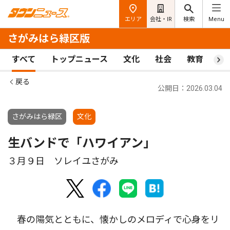
エリア
会社・IR
検索
Menu
さがみはら緑区版
すべて
トップニュース
文化
社会
教育
ス
戻る
公開日：2026.03.04
さがみはら緑区
文化
生バンドで「ハワイアン」
３月９日 ソレイユさがみ
春の陽気とともに、懐かしのメロディで心身をリ