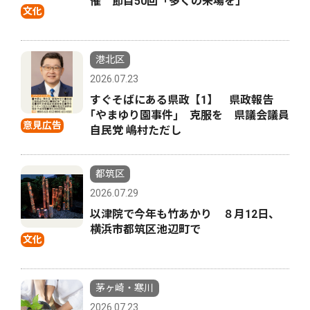
催 節目50回「多くの来場を」
文化
港北区
2026.07.23
すぐそばにある県政【1】 県政報告
｢やまゆり園事件｣ 克服を 県議会議員
意見広告
自民党 嶋村ただし
都筑区
2026.07.29
以津院で今年も竹あかり ８月12日、
横浜市都筑区池辺町で
文化
茅ヶ崎・寒川
2026.07.23