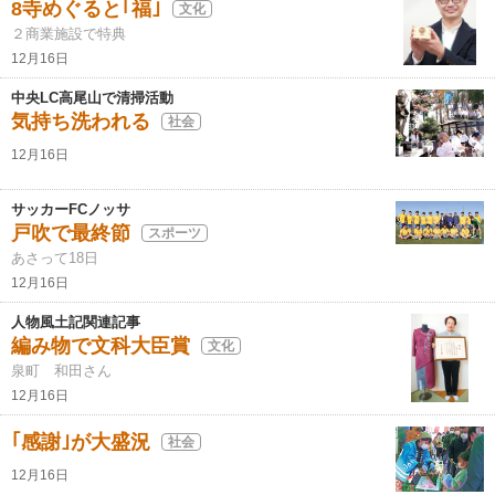
8寺めぐると｢福｣
文化
２商業施設で特典
12月16日
中央LC高尾山で清掃活動
気持ち洗われる
社会
12月16日
サッカーFCノッサ
戸吹で最終節
スポーツ
あさって18日
12月16日
人物風土記関連記事
編み物で文科大臣賞
文化
泉町 和田さん
12月16日
｢感謝｣が大盛況
社会
12月16日