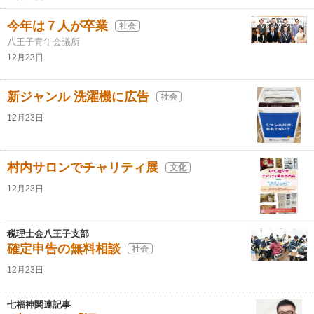
今年は７人が卒業
社会
八王子青年会議所
12月23日
新ジャンル 洗濯機に広告
社会
12月23日
村内サロンでチャリティ展
文化
12月23日
税理士会八王子支部
確定申告の無料相談
社会
12月23日
七福神関連記事