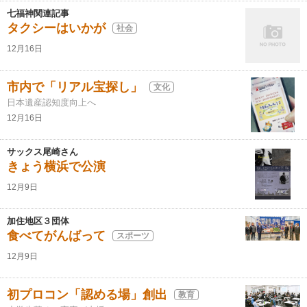
七福神関連記事
タクシーはいかが
社会
12月16日
市内で「リアル宝探し」
文化
日本遺産認知度向上へ
12月16日
サックス尾崎さん
きょう横浜で公演
12月9日
加住地区３団体
食べてがんばって
スポーツ
12月9日
初プロコン「認める場」創出
教育