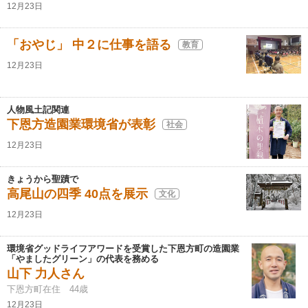
12月23日
「おやじ」 中２に仕事を語る
教育
12月23日
人物風土記関連
下恩方造園業環境省が表彰
社会
12月23日
きょうから聖蹟で
高尾山の四季 40点を展示
文化
12月23日
環境省グッドライフアワードを受賞した下恩方町の造園業
「やましたグリーン」の代表を務める
山下 力人さん
下恩方町在住 44歳
12月23日