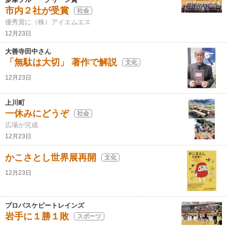
市内２社が受賞
社会
優秀賞に（株）アイエムエス
12月23日
大善寺田中さん
「無駄は大切」 著作で解説
文化
12月23日
上川町
一休みにどうぞ
社会
広場が完成
12月23日
かこさとし世界展再開
文化
12月23日
プロバスケビートレインズ
岩手に１勝１敗
スポーツ