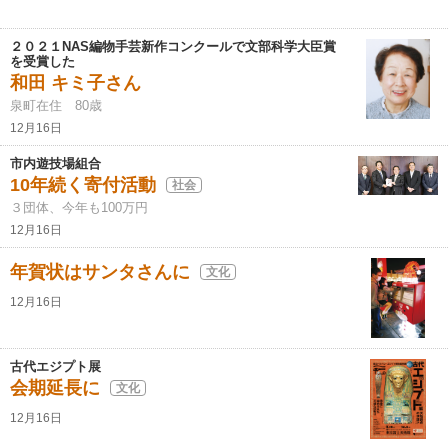
２０２１NAS編物手芸新作コンクールで文部科学大臣賞
を受賞した
和田 キミ子さん
泉町在住 80歳
12月16日
市内遊技場組合
10年続く寄付活動
社会
３団体、今年も100万円
12月16日
年賀状はサンタさんに
文化
12月16日
古代エジプト展
会期延長に
文化
12月16日