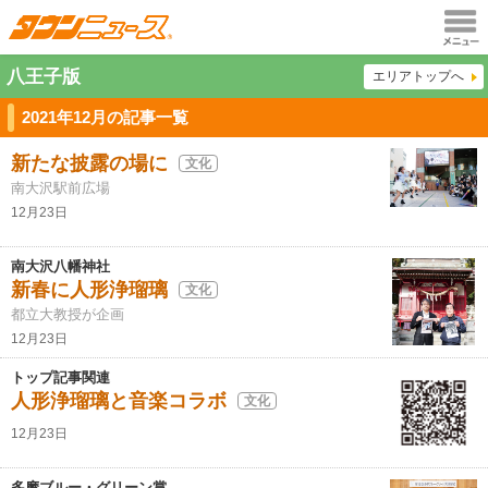
メニュ
八王子版
エリアトップへ
ー
2021年12月の記事一覧
新たな披露の場に
文化
南大沢駅前広場
12月23日
南大沢八幡神社
新春に人形浄瑠璃
文化
都立大教授が企画
12月23日
トップ記事関連
人形浄瑠璃と音楽コラボ
文化
12月23日
多摩ブルー・グリーン賞