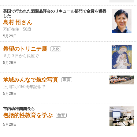
英国で行われた酒類品評会のリキュール部門で金賞を獲得
した
島村 悟さん
万町在住 50歳
5月29日
希望のトリニテ展
文化
６月３日から銀座で
5月29日
地域みんなで航空写真
教育
上川口小150周年記念で
5月29日
市内幼稚園園長ら
包括的性教育を学ぶ
教育
5月29日