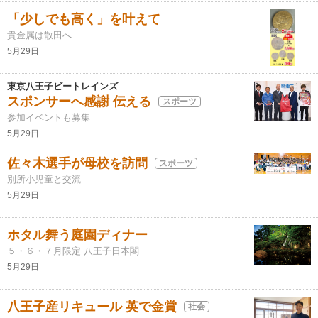
「少しでも高く」を叶えて
貴金属は散田へ
5月29日
東京八王子ビートレインズ
スポンサーへ感謝 伝える
スポーツ
参加イベントも募集
5月29日
佐々木選手が母校を訪問
スポーツ
別所小児童と交流
5月29日
ホタル舞う庭園ディナー
５・６・７月限定 八王子日本閣
5月29日
八王子産リキュール 英で金賞
社会