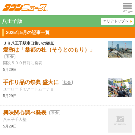
メニュ
八王子版
エリアトップへ
ー
2025年5月の記事一覧
ＪＲ八王子駅南口集いの拠点
愛称は「桑都の杜（そうとのもり）」
社会
開設５００日前に発表
5月29日
手作り品の祭典 盛大に
社会
ユーロードでアートムーチョ
5月29日
興味関心調べ発表
社会
八王子千人塾
5月29日