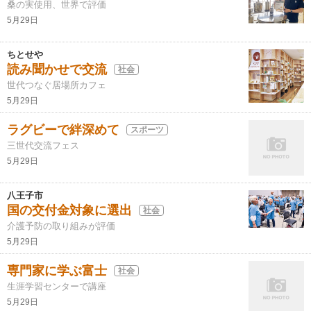
桑の実使用、世界で評価
5月29日
ちとせや
読み聞かせで交流
社会
世代つなぐ居場所カフェ
5月29日
ラグビーで絆深めて
スポーツ
三世代交流フェス
5月29日
八王子市
国の交付金対象に選出
社会
介護予防の取り組みが評価
5月29日
専門家に学ぶ富士
社会
生涯学習センターで講座
5月29日