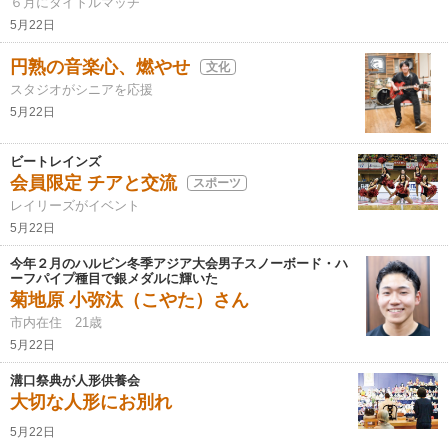
６月にタイトルマッチ
5月22日
円熟の音楽心、燃やせ
文化
スタジオがシニアを応援
5月22日
ビートレインズ
会員限定 チアと交流
スポーツ
レイリーズがイベント
5月22日
今年２月のハルビン冬季アジア大会男子スノーボード・ハ
ーフパイプ種目で銀メダルに輝いた
菊地原 小弥汰（こやた）さん
市内在住 21歳
5月22日
溝口祭典が人形供養会
大切な人形にお別れ
5月22日