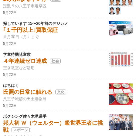
定数５の八王子市選挙区
5月22日
探しています 15〜20年前のデジカメ
｢１千円以上｣買取保証
６月30日（月）まで
5月22日
学童待機児童数
４年連続ゼロ達成
社会
空き教室など活用
5月22日
はちはく
氏照の日常に触れる
文化
八王子城跡の出土遺物展
5月22日
ボクシング佐々木尽選手
邦人初 Ｗ（ウェルター）級世界王者に挑
戦
スポーツ