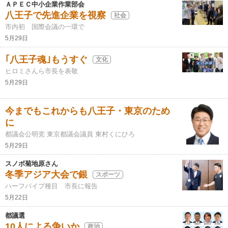
ＡＰＥＣ中小企業作業部会
八王子で先進企業を視察
社会
市内初 国際会議の一環で
5月29日
｢八王子魂｣もうすぐ
文化
ヒロミさんら市長を表敬
5月29日
今までもこれからも八王子・東京のため
に
都議会公明党 東京都議会議員 東村くにひろ
5月29日
スノボ菊地原さん
冬季アジア大会で銀
スポーツ
ハーフパイプ種目 市長に報告
5月22日
都議選
10人による争いか
政治