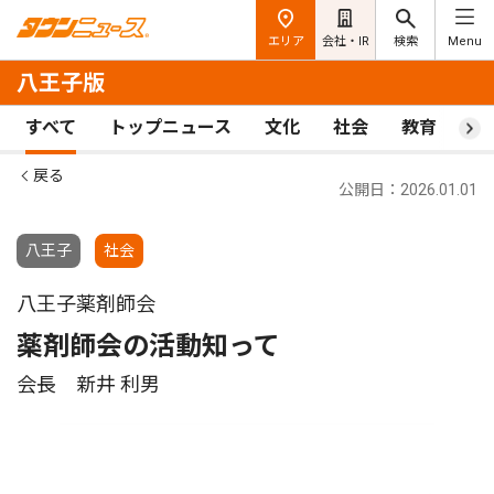
エリア
会社・IR
検索
Menu
八王子版
すべて
トップニュース
文化
社会
教育
ス
戻る
公開日：2026.01.01
八王子
社会
八王子薬剤師会
薬剤師会の活動知って
会長 新井 利男