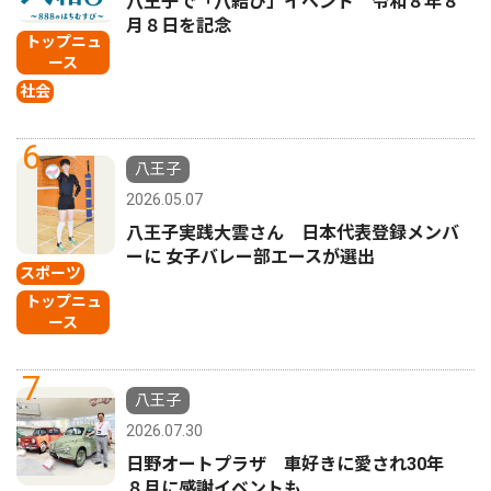
八王子で「八結び」イベント 令和８年８
月８日を記念
トップニュ
ース
社会
6
八王子
2026.05.07
八王子実践大雲さん 日本代表登録メンバ
ーに 女子バレー部エースが選出
スポーツ
トップニュ
ース
7
八王子
2026.07.30
日野オートプラザ 車好きに愛され30年
８月に感謝イベントも