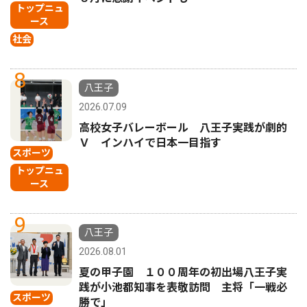
トップニュ
ース
社会
8
八王子
2026.07.09
高校女子バレーボール 八王子実践が劇的
Ｖ インハイで日本一目指す
スポーツ
トップニュ
ース
9
八王子
2026.08.01
夏の甲子園 １００周年の初出場八王子実
践が小池都知事を表敬訪問 主将「一戦必
スポーツ
勝で」