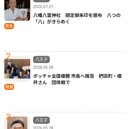
2026.07.21
八幡八雲神社 限定御朱印を頒布 八つの
「八」がきらめく
文化
2
八王子
2026.05.28
ボッチャ全国優勝 市長へ報告 椚田町・櫻
井さん 団体戦で
社会
3
八王子
2026.05.28