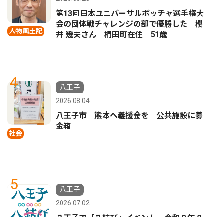
第13回日本ユニバーサルボッチャ選手権大
会の団体戦チャレンジの部で優勝した 櫻
人物風土記
井 幾夫さん 椚田町在住 51歳
4
八王子
2026.08.04
八王子市 熊本へ義援金を 公共施設に募
金箱
社会
5
八王子
2026.07.02