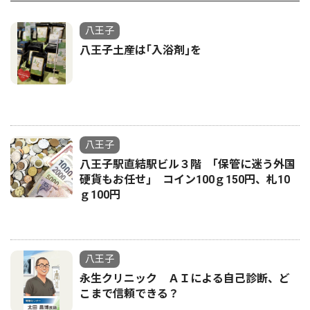
八王子
八王子土産は｢入浴剤｣を
八王子
八王子駅直結駅ビル３階 ｢保管に迷う外国
硬貨もお任せ｣ コイン100ｇ150円、札10
ｇ100円
八王子
永生クリニック ＡＩによる自己診断、ど
こまで信頼できる？