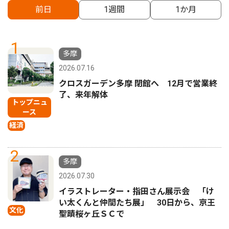
前日
1週間
1か月
1
多摩
2026.07.16
クロスガーデン多摩 閉館へ 12月で営業終
了、来年解体
トップニュ
ース
経済
2
多摩
2026.07.30
イラストレーター・指田さん展示会 「け
い太くんと仲間たち展」 30日から、京王
文化
聖蹟桜ヶ丘ＳＣで