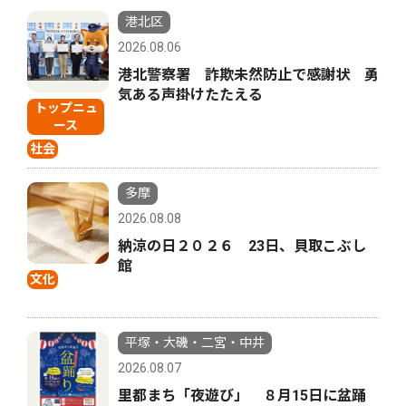
港北区
2026.08.06
港北警察署 詐欺未然防止で感謝状 勇
気ある声掛けたたえる
トップニュ
ース
社会
多摩
2026.08.08
納涼の日２０２６ 23日、貝取こぶし
館
文化
平塚・大磯・二宮・中井
2026.08.07
里都まち「夜遊び」 ８月15日に盆踊