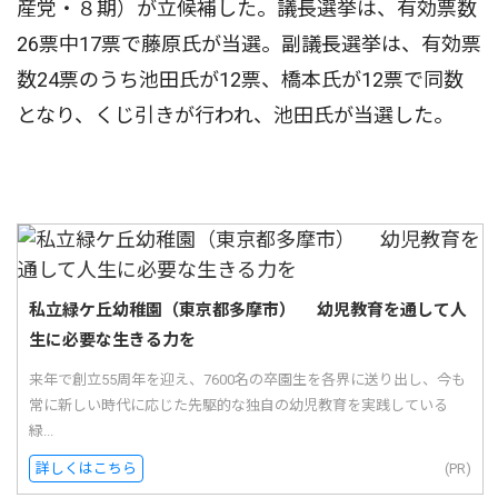
産党・８期）が立候補した。議長選挙は、有効票数
26票中17票で藤原氏が当選。副議長選挙は、有効票
数24票のうち池田氏が12票、橋本氏が12票で同数
となり、くじ引きが行われ、池田氏が当選した。
私立緑ケ丘幼稚園（東京都多摩市） 幼児教育を通して人
生に必要な生きる力を
来年で創立55周年を迎え、7600名の卒園生を各界に送り出し、今も
常に新しい時代に応じた先駆的な独自の幼児教育を実践している
緑...
詳しくはこちら
(PR)