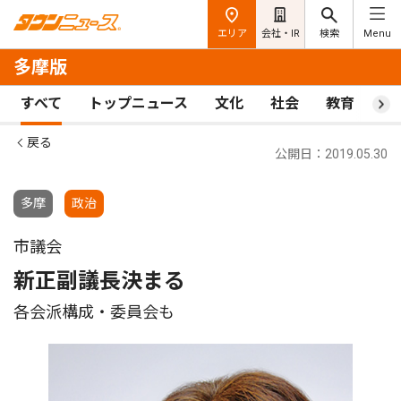
エリア
会社・IR
検索
Menu
多摩版
すべて
トップニュース
文化
社会
教育
ス
戻る
公開日：2019.05.30
多摩
政治
市議会
新正副議長決まる
各会派構成・委員会も